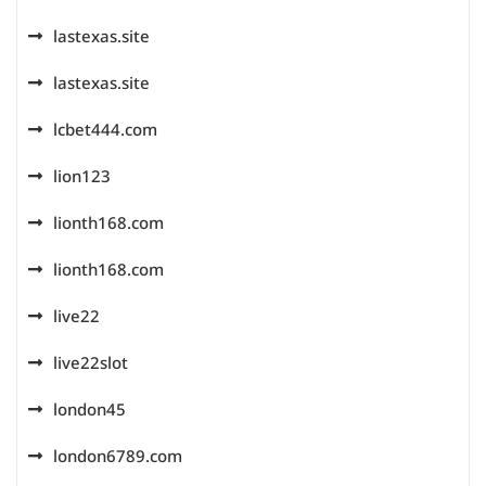
lastexas.site
lastexas.site
lcbet444.com
lion123
lionth168.com
lionth168.com
live22
live22slot
london45
london6789.com