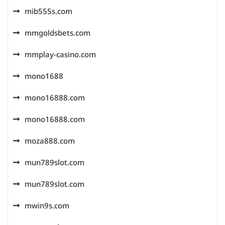
mib555s.com
mmgoldsbets.com
mmplay-casino.com
mono1688
mono16888.com
mono16888.com
moza888.com
mun789slot.com
mun789slot.com
mwin9s.com