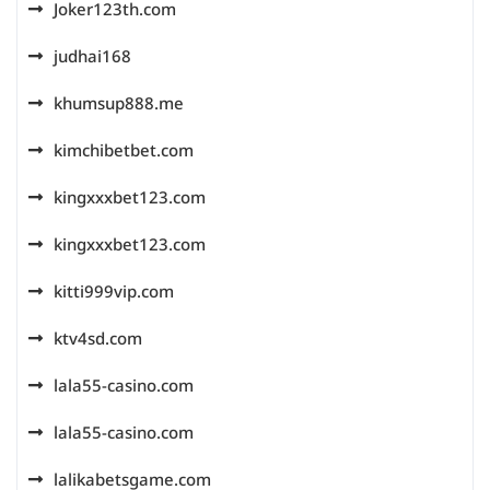
Joker123th.com
judhai168
khumsup888.me
kimchibetbet.com
kingxxxbet123.com
kingxxxbet123.com
kitti999vip.com
ktv4sd.com
lala55-casino.com
lala55-casino.com
lalikabetsgame.com