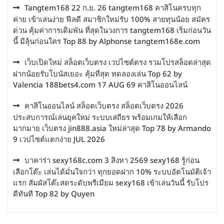
Tangtem168 22 ก.ย. 26 tangtem168 คาสิโนครบทุก
ค่าย เข้าเล่นง่าย ฟีลดี สมาชิกใหม่รับ 100% สายทุนน้อย สมัคร
ด่วน คุ้มค่าการเดิมพัน ที่สุดในวงการ tangtem168 เริ่มก่อนวัน
นี้ มีลุ้นก่อนใคร Top 88 by Alphonse tangtem168e.com
เว็บเปิดใหม่ สล็อตเว็บตรง เวปไซต์ตรง รวมโปรสล็อตล่าสุด
ฝากน้อยรับโบนัสเยอะ คุ้มที่สุด ทดลองเล่น Top 62 by
Valencia 188bets4.com 17 AUG 69 คาสิโนออนไลน์
คาสิโนออนไลน์ สล็อตเว็บตรง สล็อตเว็บตรง 2026
ประสบการณ์เล่นยุคใหม่ ระบบเสถียร พร้อมเกมให้เลือก
มากมาย เว็บตรง jin888.asia ใหม่ล่าสุด Top 78 by Armando
9 เวปไซต์แตกง่าย JUL 2026
บาคาร่า sexy168c.com 3 สิงหา 2569 sexy168 รู้ก่อน
เลือกโต๊ะ เล่นได้มั่นใจกว่า ทุกยอดฝาก 10% ระบบอัตโนมัติเจ้า
แรก สัมผัสโต๊ะสดระดับพรีเมียม sexy168 เข้าเล่นวันนี้ รับโปร
ดีทันที Top 82 by Quyen