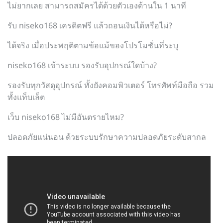
ไม่ยากเลย สามารถสมัครได้ด้วยตัวเองด้านใน 1 นาที
รับ niseko168 เครดิตฟรี แล้วถอนเงินได้หรือไม่?
ได้จริง เมื่อประพฤติตามข้อแม้ของโปรโมชั่นที่ระบุ
niseko168 เข้าระบบ รองรับอุปกรณ์ใดบ้าง?
รองรับทุกวัสดุอุปกรณ์ ทั้งยังคอมพิวเตอร์ โทรศัพท์มือถือ รวม
ทั้งแท็บเล็ต
เว็บ niseko168 ไม่มีอันตรายไหม?
ปลอดภัยแน่นอน ด้วยระบบรักษาความปลอดภัยระดับสากล