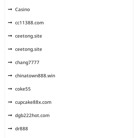
Casino
cc11388.com
ceetong.site
ceetong.site
chang7777
chinatown888.win
coke55
cupcake88x.com
dgb222hot.com
dr888