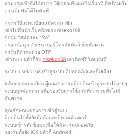
สามารถเข้าถึงได้สบาย ใช้เวลาเพียงแต่ไม่กี่นาที ก็พร้อมเริ่ม
การเดิมพันได้ในทันที
กรรมวิธีลงทะเบียนสมัครสมาชิก
เข้าไปที่หน้าเว็บหลักของ niseko168
กดปุ่ม “สมัครสมาชิก”
กรอกข้อมูล ดังเช่น เบอร์โทรศัพท์แล้วก็รหัสผ่าน
การันตีตัวตนด้วย OTP
เข้าระบบแล้วก็รับ
niseko168
เครดิตฟรี โดยทันที
ระบบ niseko168 เข้าสู่ระบบ ที่ปลอดภัยและก็เสถียร
หลังจากลงทะเบียน ผู้เล่นสามารถล็อกอินเข้าสู่ระบบได้ง่ายๆ
ระบบถูกพัฒนามาเพื่อรองรับการใช้งานที่เร็วรวมทั้งไม่มี
อันตราย
คุณลักษณะของการเข้าสู่ระบบ
ล็อกอินได้ทั้งยังมือถือและก็คอมพิวเตอร์
ระบบเข้ารหัสข้อมูลเพื่อให้มีความปลอดภัย
รองรับทั้งยัง iOS แล้วก็ Android