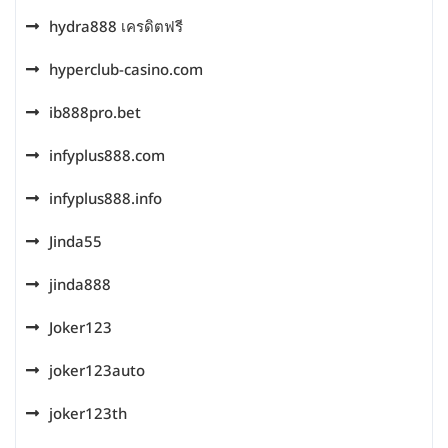
hydra888 เครดิตฟรี
hyperclub-casino.com
ib888pro.bet
infyplus888.com
infyplus888.info
Jinda55
jinda888
Joker123
joker123auto
joker123th