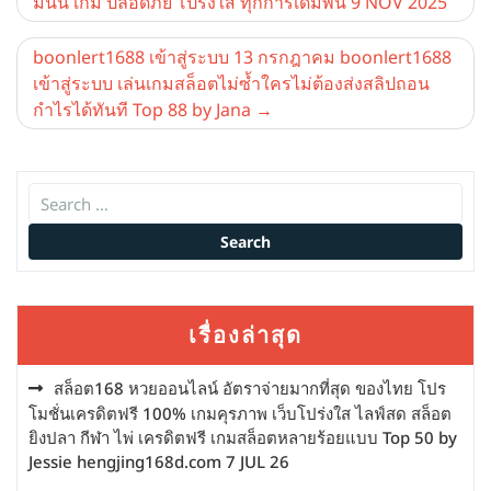
มันนี่ เกม ปลอดภัย โปร่งใส ทุกการเดิมพัน 9 NOV 2025
boonlert1688 เข้าสู่ระบบ 13 กรกฎาคม boonlert1688
เข้าสู่ระบบ เล่นเกมสล็อตไม่ซ้ำใครไม่ต้องส่งสลิปถอน
กำไรได้ทันที Top 88 by Jana
เรื่องล่าสุด
สล็อต168 หวยออนไลน์ อัตราจ่ายมากที่สุด ของไทย โปร
โมชั่นเครดิตฟรี 100% เกมคุรภาพ เว็บโปร่งใส ไลฟ์สด สล็อต
ยิงปลา กีฬา ไพ่ เครดิตฟรี เกมสล็อตหลายร้อยแบบ Top 50 by
Jessie hengjing168d.com 7 JUL 26