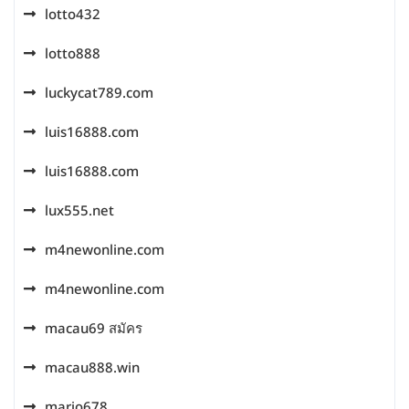
lotto432
lotto888
luckycat789.com
luis16888.com
luis16888.com
lux555.net
m4newonline.com
m4newonline.com
macau69 สมัคร
macau888.win
mario678