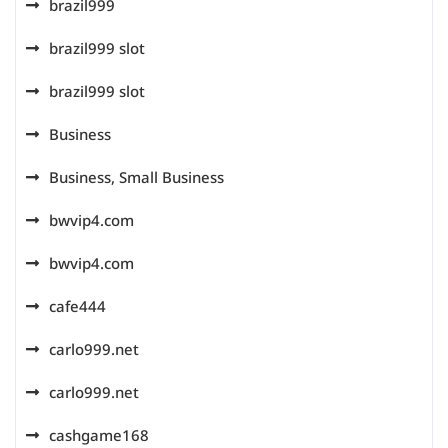
brazil999
brazil999 slot
brazil999 slot
Business
Business, Small Business
bwvip4.com
bwvip4.com
cafe444
carlo999.net
carlo999.net
cashgame168