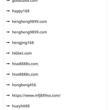
gobaza88.com
happy168
hengheng9899.com
hengheng9899.com
hengjing168
hi6bet.com
hiso8888s.com
hiso8888s.com
hongkong456
https://www.mfj889xx.com/
huayhit88