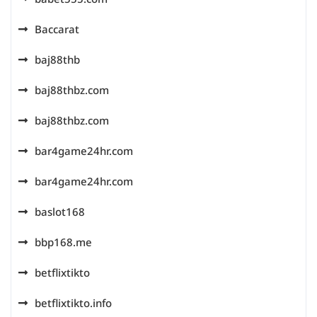
Baccarat
baj88thb
baj88thbz.com
baj88thbz.com
bar4game24hr.com
bar4game24hr.com
baslot168
bbp168.me
betflixtikto
betflixtikto.info