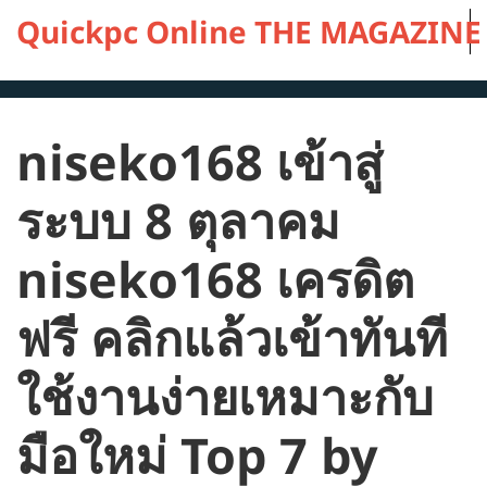
Skip
Quickpc Online THE MAGAZINE OF
to
content
niseko168 เข้าสู่
ระบบ 8 ตุลาคม
niseko168 เครดิต
ฟรี คลิกแล้วเข้าทันที
ใช้งานง่ายเหมาะกับ
มือใหม่ Top 7 by