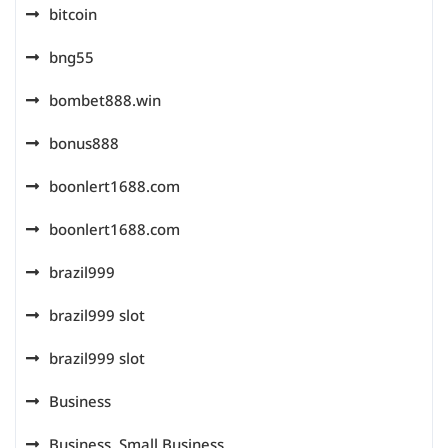
bitcoin
bng55
bombet888.win
bonus888
boonlert1688.com
boonlert1688.com
brazil999
brazil999 slot
brazil999 slot
Business
Business, Small Business