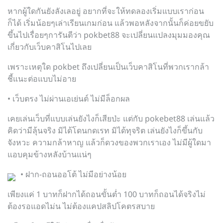
หากผู้ใดกันยังลังเลอยู่ อยากที่จะให้ทดลองเริ่มแบบเราก่อน
ก็ได้ เริ่มน้อยๆเล่าเรียนเกมก่อน แล้วพอหลังจากนั้นก็ค่อยขยับ
ขึ้นไปเรื่อยๆการันตีว่า pokbet88 จะเปลี่ยนแปลงมุมมองคุณ
เกี่ยวกับเว็บคาสิโนไปเลย
เพราะเหตุใด pokbet ถึงเปลี่ยนเป็นเว็บคาสิโนที่พวกเรากล้า
ชี้แนะต่อแบบไม่อาย
• เว็บตรง ไม่ผ่านเอเย่นต์ ไม่มีล็อกผล
เคยเล่นเว็บที่แบบเล่นยังไงก็เสียป่ะ แต่กับ pokebet88 เล่นแล้ว
คิดว่ามีลุ้นจริง มิได้โดนกดเรท มิได้ทุจริต เล่นยังไงก็ขึ้นกับ
จังหวะ ความกล้าหาญ แล้วก็ดวงของพวกเราเอง ไม่มีผู้ใดมา
แอบคุมข้างหลังบ้านแน่ๆ
• ฝาก-ถอนออโต้ ไม่มีอย่างน้อย
เพียงแค่ 1 บาทก็ฝากได้ถอนขั้นต่ำ 100 บาทก็ถอนได้จริงไม่
ต้องรอแอดไม่น ไม่ต้องแคปสลิปโคตรสบาย