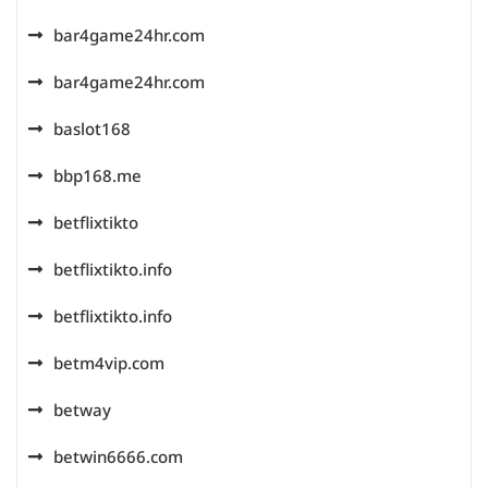
bar4game24hr.com
bar4game24hr.com
baslot168
bbp168.me
betflixtikto
betflixtikto.info
betflixtikto.info
betm4vip.com
betway
betwin6666.com