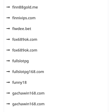
finn88gold.me
finnivips.com
fiwdee.bet
fox689ok.com
fox689ok.com
fullslotpg
fullslotpg168.com
funny18
gachawin168.com
gachawin168.com