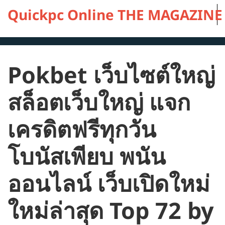
Skip
Quickpc Online THE MAGAZINE OF
to
content
Pokbet เว็บไซต์ใหญ่
สล็อตเว็บใหญ่ แจก
เครดิตฟรีทุกวัน
โบนัสเพียบ พนัน
ออนไลน์ เว็บเปิดใหม่
ใหม่ล่าสุด Top 72 by