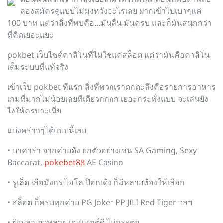
ลองสมัครดูแบบไม่มุ่งหวังอะไรเลย ฝากเข้าไปเบาๆแค่
100 บาท แต่ว่าสิ่งที่พบคือ…มันลื่น มันครบ และก็มันสนุกกว่า
ที่คิดเยอะแยะ
pokbet เว็บไซต์คาสิโนที่ไม่ใช่แค่สล็อต แต่ว่ามันคือคาสิโน
เต็มระบบที่แท้จริง
เข้าเว็บ pokbet ทีแรก สิ่งที่พวกเราตกตะลึงคือรายการอาหาร
เกมที่มากไม่น้อยเลยทีเดียวกกกก เยอะกระทั่งแบบ จะเล่นยัง
ไงให้ครบวะเนี่ย
แบ่งคร่าวๆได้แบบนี้เลย
• บาคาร่า จากค่ายดัง ยกตัวอย่างเช่น SA Gaming, Sexy
Baccarat,
pokebet88
AE Casino
• รูเล็ต เสือมังกร ไฮโล ป๊อกเด้ง ก็มีหลายห้องให้เลือก
• สล็อต ก็ครบทุกค่าย PG Joker PP JILI Red Tiger ฯลฯ
• ยิงปลา ภาพสวย เอฟเฟกต์ดี ไม่กระตุก