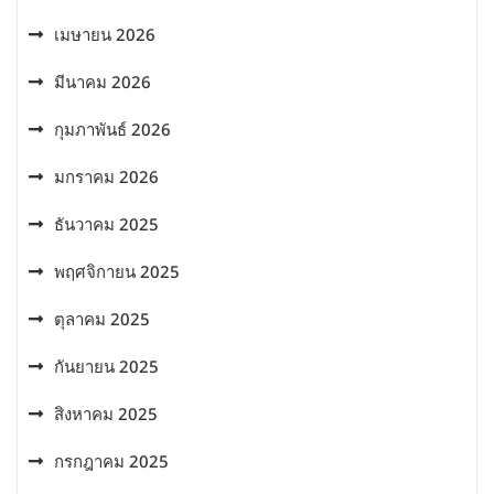
เมษายน 2026
มีนาคม 2026
กุมภาพันธ์ 2026
มกราคม 2026
ธันวาคม 2025
พฤศจิกายน 2025
ตุลาคม 2025
กันยายน 2025
สิงหาคม 2025
กรกฎาคม 2025