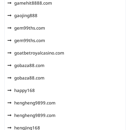
gamehit8888.com
gaojing888
gem99ths.com
gem99ths.com
goatbetroyalcasino.com
gobaza88.com
gobaza88.com
happy168
hengheng9899.com
hengheng9899.com
hengjing168