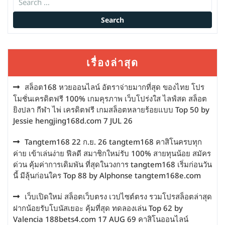
เรื่องล่าสุด
สล็อต168 หวยออนไลน์ อัตราจ่ายมากที่สุด ของไทย โปร
โมชั่นเครดิตฟรี 100% เกมคุรภาพ เว็บโปร่งใส ไลฟ์สด สล็อต
ยิงปลา กีฬา ไพ่ เครดิตฟรี เกมสล็อตหลายร้อยแบบ Top 50 by
Jessie hengjing168d.com 7 JUL 26
Tangtem168 22 ก.ย. 26 tangtem168 คาสิโนครบทุก
ค่าย เข้าเล่นง่าย ฟีลดี สมาชิกใหม่รับ 100% สายทุนน้อย สมัคร
ด่วน คุ้มค่าการเดิมพัน ที่สุดในวงการ tangtem168 เริ่มก่อนวัน
นี้ มีลุ้นก่อนใคร Top 88 by Alphonse tangtem168e.com
เว็บเปิดใหม่ สล็อตเว็บตรง เวปไซต์ตรง รวมโปรสล็อตล่าสุด
ฝากน้อยรับโบนัสเยอะ คุ้มที่สุด ทดลองเล่น Top 62 by
Valencia 188bets4.com 17 AUG 69 คาสิโนออนไลน์