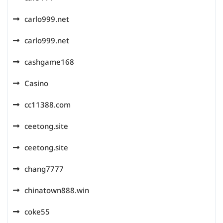
carlo999.net
carlo999.net
cashgame168
Casino
cc11388.com
ceetong.site
ceetong.site
chang7777
chinatown888.win
coke55