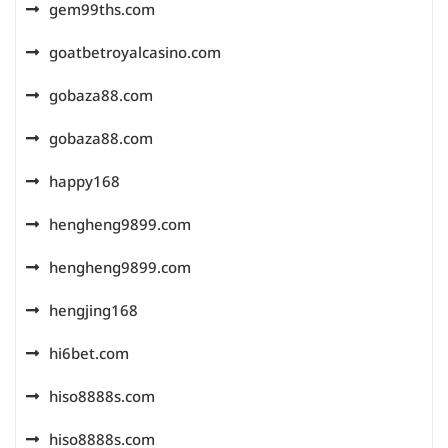
gem99ths.com
goatbetroyalcasino.com
gobaza88.com
gobaza88.com
happy168
hengheng9899.com
hengheng9899.com
hengjing168
hi6bet.com
hiso8888s.com
hiso8888s.com