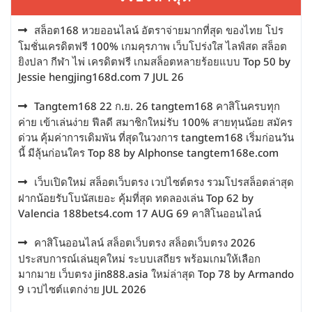
สล็อต168 หวยออนไลน์ อัตราจ่ายมากที่สุด ของไทย โปร
โมชั่นเครดิตฟรี 100% เกมคุรภาพ เว็บโปร่งใส ไลฟ์สด สล็อต
ยิงปลา กีฬา ไพ่ เครดิตฟรี เกมสล็อตหลายร้อยแบบ Top 50 by
Jessie hengjing168d.com 7 JUL 26
Tangtem168 22 ก.ย. 26 tangtem168 คาสิโนครบทุก
ค่าย เข้าเล่นง่าย ฟีลดี สมาชิกใหม่รับ 100% สายทุนน้อย สมัคร
ด่วน คุ้มค่าการเดิมพัน ที่สุดในวงการ tangtem168 เริ่มก่อนวัน
นี้ มีลุ้นก่อนใคร Top 88 by Alphonse tangtem168e.com
เว็บเปิดใหม่ สล็อตเว็บตรง เวปไซต์ตรง รวมโปรสล็อตล่าสุด
ฝากน้อยรับโบนัสเยอะ คุ้มที่สุด ทดลองเล่น Top 62 by
Valencia 188bets4.com 17 AUG 69 คาสิโนออนไลน์
คาสิโนออนไลน์ สล็อตเว็บตรง สล็อตเว็บตรง 2026
ประสบการณ์เล่นยุคใหม่ ระบบเสถียร พร้อมเกมให้เลือก
มากมาย เว็บตรง jin888.asia ใหม่ล่าสุด Top 78 by Armando
9 เวปไซต์แตกง่าย JUL 2026