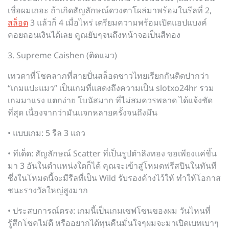
เชื่อผมเถอะ ถ้าเกิดสัญลักษณ์ดวงตาโผล่มาพร้อมในรีลที่ 2,
สล็อต
3 แล้วก็ 4 เมื่อไหร่ เตรียมความพร้อมเปิดแอปแบงค์
คอยถอนเงินได้เลย คูณยับๆจนถึงหน้าจอเป็นสีทอง
3. Supreme Caishen (ติดแมว)
เทวดาที่โชคลาภที่สายปั่นสล็อตชาวไทยเรียกกันติดปากว่า
“เกมแปะแมว” เป็นเกมที่แสดงถึงความเป็น slotxo24hr รวม
เกมมาแรง แตกง่าย โบนัสมาก ที่ไม่สมควรพลาด ได้แจ้งชัด
ที่สุด เนื่องจากว่ามันแจกหลายครั้งจนถึงมึน
• แบบเกม: 5 รีล 3 แถว
• ทีเด็ด: สัญลักษณ์ Scatter ที่เป็นรูปตำลึงทอง ขอเพียงแค่ขึ้น
มา 3 อันในตำแหน่งใดก็ได้ คุณจะเข้าสู่โหมดฟรีสปินในทันที
ซึ่งในโหมดนี้จะมีรีลที่เป็น Wild รับรองค้างไว้ให้ ทำให้โอกาส
ชนะรางวัลใหญ่สูงมาก
• ประสบการณ์ตรง: เกมนี้เป็นเกมเซฟโซนของผม วันไหนที่
รู้สึกโชคไม่ดี หรืออยากได้ทุนคืนมั่นใจๆผมจะมาเปิดเบทเบาๆ