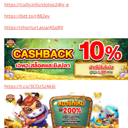
https://cutly.info/slotxo24hr-e
https://bitt.to/r882ev
https://shorturl.asia/ASqRX
https://t.co/3COzSzAk6j