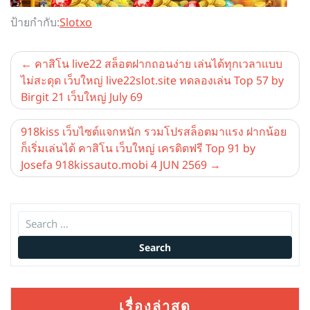
ป้ายกำกับ:
Slotxo
แนะแนว
คาสิโน live22 สล็อตฝากถอนง่าย เล่นได้ทุกเวลาแบบ
ไม่สะดุด เว็บใหญ่ live22slot.site ทดลองเล่น Top 57 by
เรื่อง
Birgit 21 เว็บใหญ่ July 69
918kiss เว็บไซต์แจกหนัก รวมโปรสล็อตมาแรง ฝากน้อย
ก็เริ่มเล่นได้ คาสิโน เว็บใหญ่ เครดิตฟรี Top 91 by
Josefa 918kissauto.mobi 4 JUN 2569
เรื่องล่าสุด