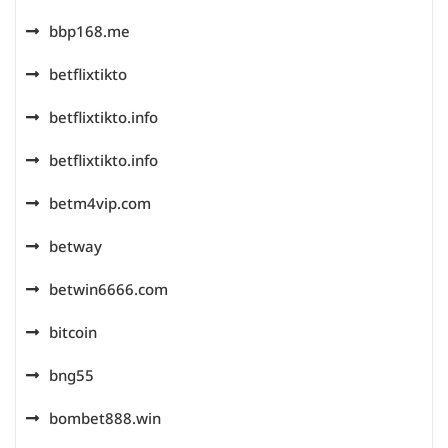
bbp168.me
betflixtikto
betflixtikto.info
betflixtikto.info
betm4vip.com
betway
betwin6666.com
bitcoin
bng55
bombet888.win