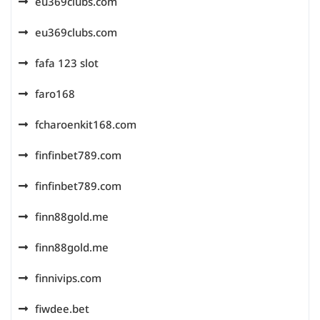
eu369clubs.com
eu369clubs.com
fafa 123 slot
faro168
fcharoenkit168.com
finfinbet789.com
finfinbet789.com
finn88gold.me
finn88gold.me
finnivips.com
fiwdee.bet