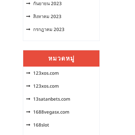
กันยายน 2023
สิงหาคม 2023
กรกฎาคม 2023
หมวดหมู่
123xos.com
123xos.com
13satanbets.com
1688vegasx.com
168slot