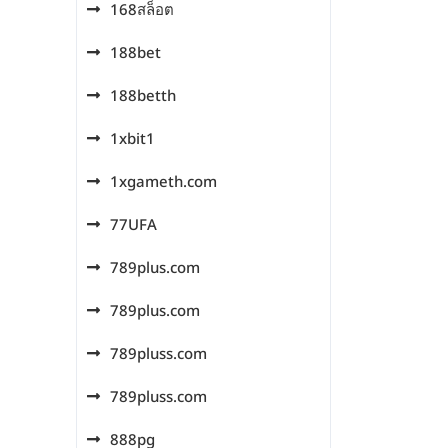
168สล็อต
188bet
188betth
1xbit1
1xgameth.com
77UFA
789plus.com
789plus.com
789pluss.com
789pluss.com
888pg