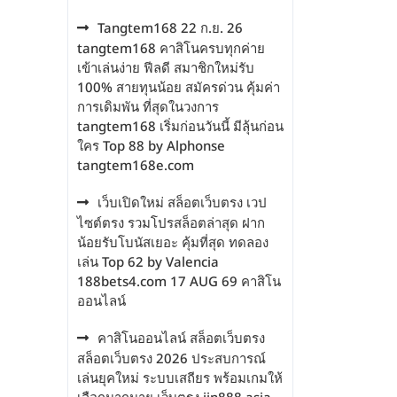
Tangtem168 22 ก.ย. 26
tangtem168 คาสิโนครบทุกค่าย
เข้าเล่นง่าย ฟีลดี สมาชิกใหม่รับ
100% สายทุนน้อย สมัครด่วน คุ้มค่า
การเดิมพัน ที่สุดในวงการ
tangtem168 เริ่มก่อนวันนี้ มีลุ้นก่อน
ใคร Top 88 by Alphonse
tangtem168e.com
เว็บเปิดใหม่ สล็อตเว็บตรง เวป
ไซต์ตรง รวมโปรสล็อตล่าสุด ฝาก
น้อยรับโบนัสเยอะ คุ้มที่สุด ทดลอง
เล่น Top 62 by Valencia
188bets4.com 17 AUG 69 คาสิโน
ออนไลน์
คาสิโนออนไลน์ สล็อตเว็บตรง
สล็อตเว็บตรง 2026 ประสบการณ์
เล่นยุคใหม่ ระบบเสถียร พร้อมเกมให้
เลือกมากมาย เว็บตรง jin888.asia