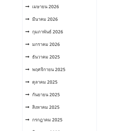
เมษายน 2026
มีนาคม 2026
กุมภาพันธ์ 2026
มกราคม 2026
ธันวาคม 2025
พฤศจิกายน 2025
ตุลาคม 2025
กันยายน 2025
สิงหาคม 2025
กรกฎาคม 2025