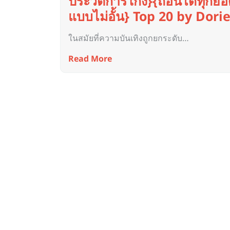
ประวัติการโกง}{ถอนได้ทุกยอ
แบบไม่อั้น} Top 20 by Dori
ในสมัยที่ความบันเทิงถูกยกระดับ…
Read More