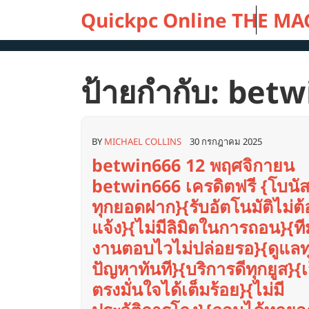
Skip
Quickpc Online THE MAGA
to
content
ป้ายกำกับ:
betwi
BY
MICHAEL COLLINS
30 กรกฎาคม 2025
betwin666 12 พฤศจิกายน
betwin666 เครดิตฟรี {โบนัสเ
ทุกยอดฝาก}{รับอัตโนมัติไม่ต้
แจ้ง}{ไม่มีลิมิตในการถอน}{ที
งานตอบไวไม่ปล่อยรอ}{ดูแลท
ปัญหาทันที}{บริการดีทุกยูส}{เ
ตรงมั่นใจได้เต็มร้อย}{ไม่มี