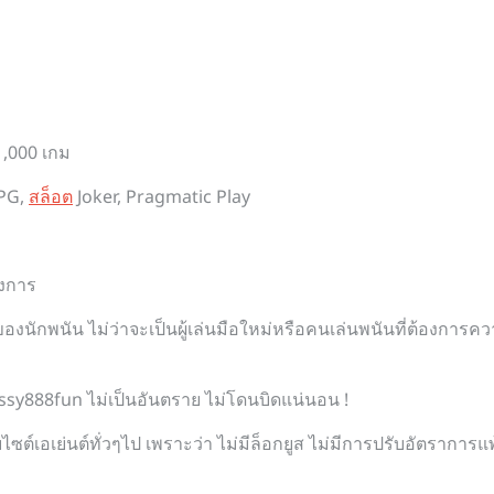
1,000 เกม
 PG,
สล็อต
Joker, Pragmatic Play
องการ
องนักพนัน ไม่ว่าจะเป็นผู้เล่นมือใหม่หรือคนเล่นพนันที่ต้องการค
 pussy888fun ไม่เป็นอันตราย ไม่โดนบิดแน่นอน !
ไซต์เอเย่นต์ทั่วๆไป เพราะว่า ไม่มีล็อกยูส ไม่มีการปรับอัตราการ