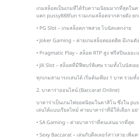
เกมสล็อตเป็นเกมที่ได้รับความนิยมมากที่สุดในค
แตก pussy888fun รวมเกมสล็อตจากค่ายดัง ยกต
• PG Slot – เกมสล็อตภาพสวย โบนัสแตกง่าย
• Joker Gaming – ค่ายเกมสล็อตยอดฮิต มีเกมด
• Pragmatic Play – สล็อต RTP สูง ฟรีสปินเยอะ
• Jili Slot – สล็อตที่มีฟีพบร์พิเศษ รวมทั้งโบนัสเ
ทุกเกมสามารถเล่นได้ เริ่มต้นเพียง 1 บาท รวมทั้
2. บาคาร่าออนไลน์ (Baccarat Online)
บาคาร่าเป็นเกมไพ่ยอดนิยมในคาสิโน ซึ่งใน pus
เล่นได้แบบเรียลไทม์ ค่ายบาคาร่าที่มีให้เลือก อย่
• SA Gaming – ค่ายบาคาร่าที่คนเล่นมากที่สุด
• Sexy Baccarat – เล่นกับดีลเลอร์สาวสวย เพิ่