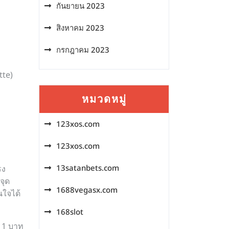
กันยายน 2023
สิงหาคม 2023
กรกฎาคม 2023
tte)
หมวดหมู่
123xos.com
123xos.com
13satanbets.com
รง
จุด
1688vegasx.com
นใจได้
168slot
ง 1 บาท