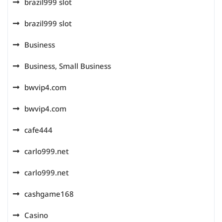
brazil999 slot
brazil999 slot
Business
Business, Small Business
bwvip4.com
bwvip4.com
cafe444
carlo999.net
carlo999.net
cashgame168
Casino