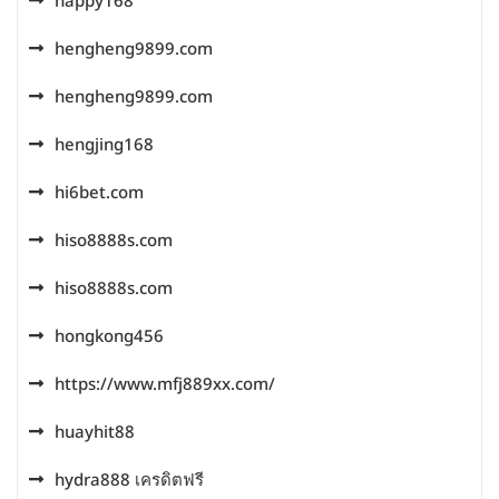
hengheng9899.com
hengheng9899.com
hengjing168
hi6bet.com
hiso8888s.com
hiso8888s.com
hongkong456
https://www.mfj889xx.com/
huayhit88
hydra888 เครดิตฟรี