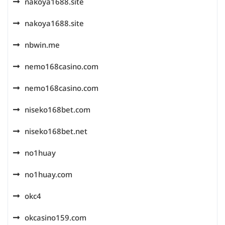
nakoya1688.site
nakoya1688.site
nbwin.me
nemo168casino.com
nemo168casino.com
niseko168bet.com
niseko168bet.net
no1huay
no1huay.com
okc4
okcasino159.com