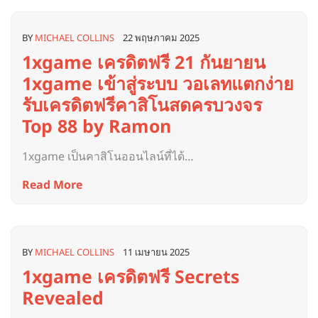
BY
MICHAEL COLLINS
22 พฤษภาคม 2025
1xgame เครดิตฟรี 21 กันยายน
1xgame เข้าสู่ระบบ วอเลทแตกง่าย
รับเครดิตฟรีคาสิโนสดครบวงจร
Top 88 by Ramon
1xgame เป็นคาสิโนออนไลน์ที่ได้…
Read More
BY
MICHAEL COLLINS
11 เมษายน 2025
1xgame เครดิตฟรี Secrets
Revealed