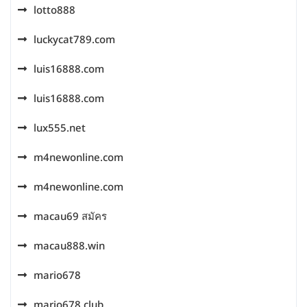
lotto888
luckycat789.com
luis16888.com
luis16888.com
lux555.net
m4newonline.com
m4newonline.com
macau69 สมัคร
macau888.win
mario678
mario678.club