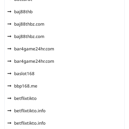
baj88thb
baj88thbz.com
baj88thbz.com
bar4game24hr.com
bar4game24hr.com
baslot168
bbp168.me
betflixtikto
betflixtikto.info
betflixtikto.info