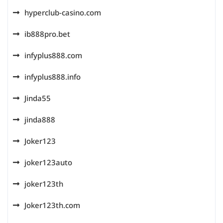
hyperclub-casino.com
ib888pro.bet
infyplus888.com
infyplus888.info
Jinda55
jinda888
Joker123
joker123auto
joker123th
Joker123th.com