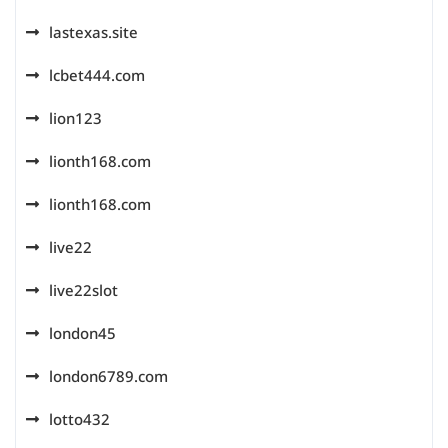
lastexas.site
lcbet444.com
lion123
lionth168.com
lionth168.com
live22
live22slot
london45
london6789.com
lotto432