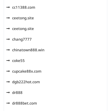
cc11388.com
ceetong.site
ceetong.site
chang7777
chinatown888.win
coke55
cupcake88x.com
dgb222hot.com
dr888
dr888bet.com