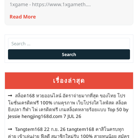
1xgame - https://www.1xgameth.…
Read More
เรื่องล่าสุด
สล็อต168 หวยออนไลน์ อัตราจ่ายมากที่สุด ของไทย โปร
โมชั่นเครดิตฟรี 100% เกมคุรภาพ เว็บโปร่งใส ไลฟ์สด สล็อต
ยิงปลา กีฬา ไพ่ เครดิตฟรี เกมสล็อตหลายร้อยแบบ Top 50 by
Jessie hengjing168d.com 7 JUL 26
Tangtem168 22 ก.ย. 26 tangtem168 คาสิโนครบทุก
ค่าย เข้าเล่นง่าย ฟีลดี สมาชิกใหม่รับ 100% สายทุนน้อย สมัคร