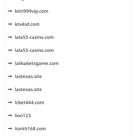
kitti999vip.com
ktv4sd.com
lala55-casino.com
lala55-casino.com
lalikabetsgame.com
lastexas.site
lastexas.site
lcbet444.com
lion123
lionth168.com