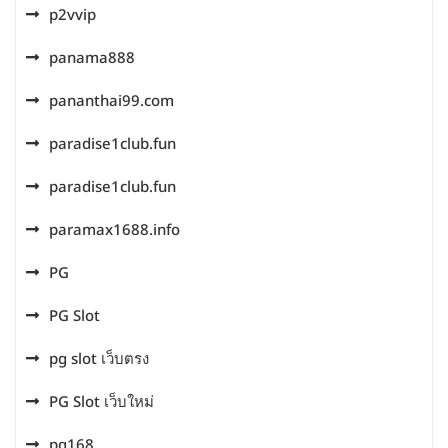
p2vvip
panama888
pananthai99.com
paradise1club.fun
paradise1club.fun
paramax1688.info
PG
PG Slot
pg slot เว็บตรง
PG Slot เว็บใหม่
pg168