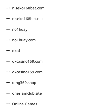
niseko168bet.com
niseko168bet.net
no1huay
no1huay.com
okc4
okcasino159.com
okcasino159.com
omg369.shop
onesiamclub.site
Online Games