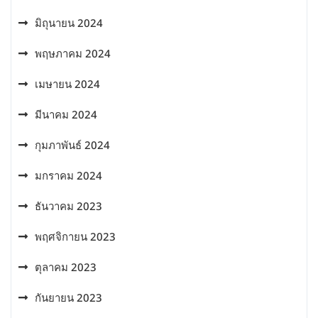
มิถุนายน 2024
พฤษภาคม 2024
เมษายน 2024
มีนาคม 2024
กุมภาพันธ์ 2024
มกราคม 2024
ธันวาคม 2023
พฤศจิกายน 2023
ตุลาคม 2023
กันยายน 2023