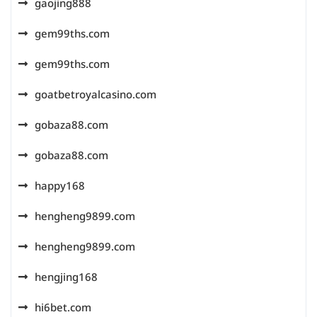
gaojing888
gem99ths.com
gem99ths.com
goatbetroyalcasino.com
gobaza88.com
gobaza88.com
happy168
hengheng9899.com
hengheng9899.com
hengjing168
hi6bet.com