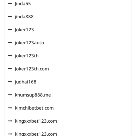
Jinda55
jinda888
Joker123
joker123auto
joker123th
Joker123th.com
judhai168
khumsup888.me
kimchibetbet.com
kingxxxbet123.com
kingxxxbet123.com