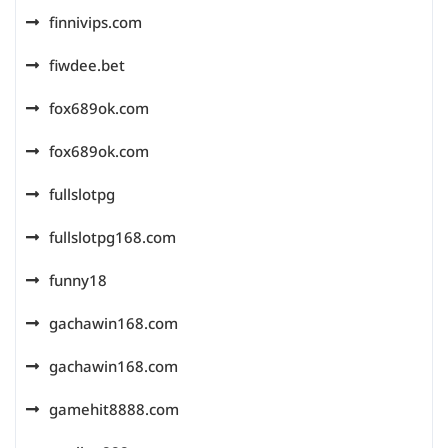
finnivips.com
fiwdee.bet
fox689ok.com
fox689ok.com
fullslotpg
fullslotpg168.com
funny18
gachawin168.com
gachawin168.com
gamehit8888.com