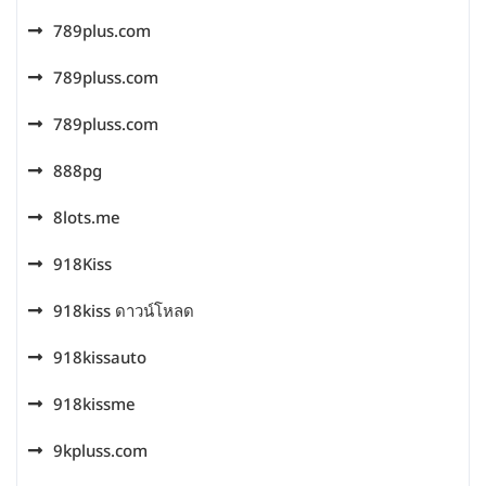
789plus.com
789pluss.com
789pluss.com
888pg
8lots.me
918Kiss
918kiss ดาวน์โหลด
918kissauto
918kissme
9kpluss.com