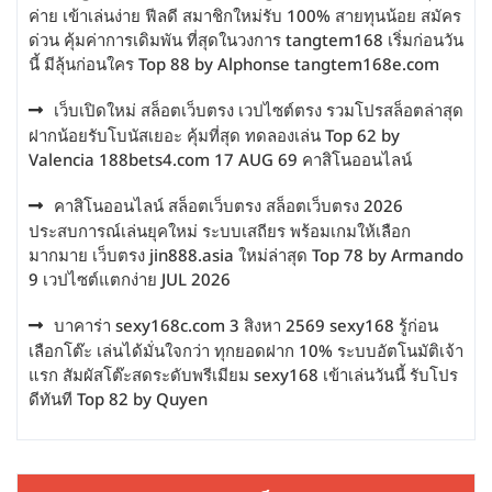
ค่าย เข้าเล่นง่าย ฟีลดี สมาชิกใหม่รับ 100% สายทุนน้อย สมัคร
ด่วน คุ้มค่าการเดิมพัน ที่สุดในวงการ tangtem168 เริ่มก่อนวัน
นี้ มีลุ้นก่อนใคร Top 88 by Alphonse tangtem168e.com
เว็บเปิดใหม่ สล็อตเว็บตรง เวปไซต์ตรง รวมโปรสล็อตล่าสุด
ฝากน้อยรับโบนัสเยอะ คุ้มที่สุด ทดลองเล่น Top 62 by
Valencia 188bets4.com 17 AUG 69 คาสิโนออนไลน์
คาสิโนออนไลน์ สล็อตเว็บตรง สล็อตเว็บตรง 2026
ประสบการณ์เล่นยุคใหม่ ระบบเสถียร พร้อมเกมให้เลือก
มากมาย เว็บตรง jin888.asia ใหม่ล่าสุด Top 78 by Armando
9 เวปไซต์แตกง่าย JUL 2026
บาคาร่า sexy168c.com 3 สิงหา 2569 sexy168 รู้ก่อน
เลือกโต๊ะ เล่นได้มั่นใจกว่า ทุกยอดฝาก 10% ระบบอัตโนมัติเจ้า
แรก สัมผัสโต๊ะสดระดับพรีเมียม sexy168 เข้าเล่นวันนี้ รับโปร
ดีทันที Top 82 by Quyen