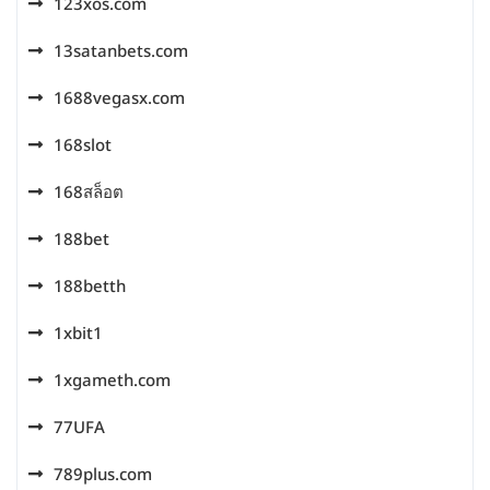
123xos.com
13satanbets.com
1688vegasx.com
168slot
168สล็อต
188bet
188betth
1xbit1
1xgameth.com
77UFA
789plus.com