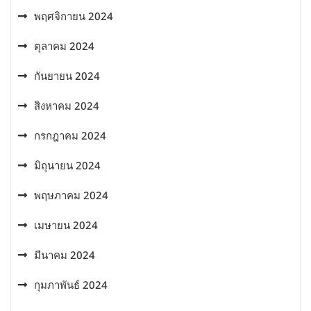
พฤศจิกายน 2024
ตุลาคม 2024
กันยายน 2024
สิงหาคม 2024
กรกฎาคม 2024
มิถุนายน 2024
พฤษภาคม 2024
เมษายน 2024
มีนาคม 2024
กุมภาพันธ์ 2024