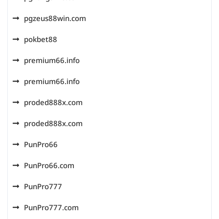
pgzeus88win.com
pokbet88
premium66.info
premium66.info
proded888x.com
proded888x.com
PunPro66
PunPro66.com
PunPro777
PunPro777.com