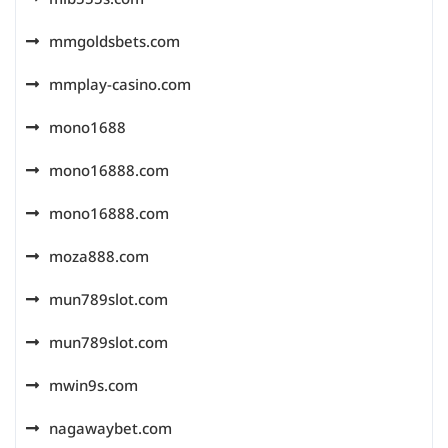
mmgoldsbets.com
mmplay-casino.com
mono1688
mono16888.com
mono16888.com
moza888.com
mun789slot.com
mun789slot.com
mwin9s.com
nagawaybet.com