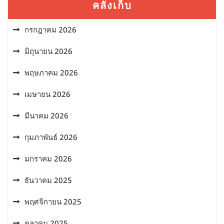
คลังเก็บ
กรกฎาคม 2026
มิถุนายน 2026
พฤษภาคม 2026
เมษายน 2026
มีนาคม 2026
กุมภาพันธ์ 2026
มกราคม 2026
ธันวาคม 2025
พฤศจิกายน 2025
ตุลาคม 2025