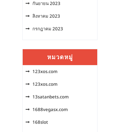
กันยายน 2023
สิงหาคม 2023
กรกฎาคม 2023
หมวดหมู่
123xos.com
123xos.com
13satanbets.com
1688vegasx.com
168slot