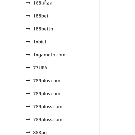
168สล็อต
188bet
188betth
1xbit1
1xgameth.com
77UFA
789plus.com
789plus.com
789pluss.com
789pluss.com
888pg