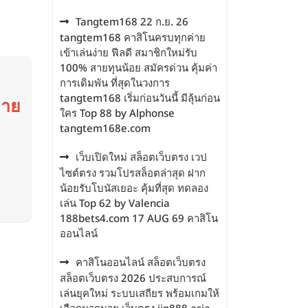
Tangtem168 22 ก.ย. 26
tangtem168 คาสิโนครบทุกค่าย
เข้าเล่นง่าย ฟีลดี สมาชิกใหม่รับ
100% สายทุนน้อย สมัครด่วน คุ้มค่า
การเดิมพัน ที่สุดในวงการ
tangtem168 เริ่มก่อนวันนี้ มีลุ้นก่อน
่าย
ใคร Top 88 by Alphonse
tangtem168e.com
เว็บเปิดใหม่ สล็อตเว็บตรง เวป
ไซต์ตรง รวมโปรสล็อตล่าสุด ฝาก
น้อยรับโบนัสเยอะ คุ้มที่สุด ทดลอง
เล่น Top 62 by Valencia
188bets4.com 17 AUG 69 คาสิโน
ออนไลน์
คาสิโนออนไลน์ สล็อตเว็บตรง
สล็อตเว็บตรง 2026 ประสบการณ์
เล่นยุคใหม่ ระบบเสถียร พร้อมเกมให้
เลือกมากมาย เว็บตรง jin888.asia