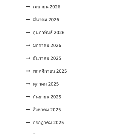
เมษายน 2026
มีนาคม 2026
กุมภาพันธ์ 2026
มกราคม 2026
ธันวาคม 2025
พฤศจิกายน 2025
ตุลาคม 2025
กันยายน 2025
สิงหาคม 2025
กรกฎาคม 2025