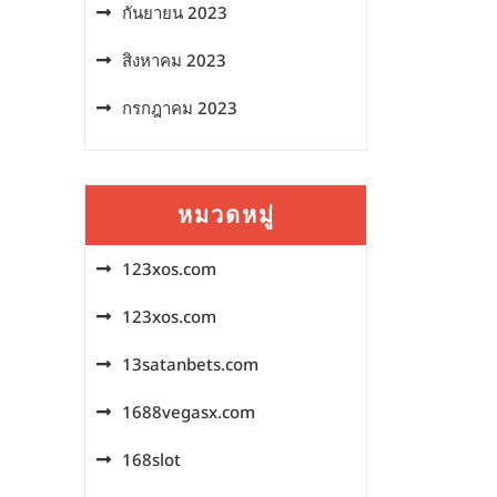
กันยายน 2023
สิงหาคม 2023
กรกฎาคม 2023
หมวดหมู่
123xos.com
123xos.com
13satanbets.com
1688vegasx.com
168slot