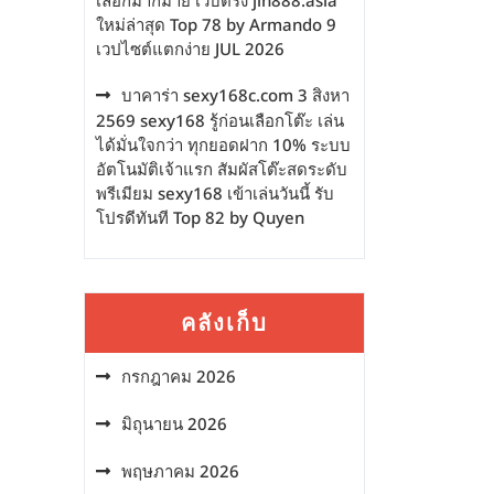
ใหม่ล่าสุด Top 78 by Armando 9
เวปไซต์แตกง่าย JUL 2026
บาคาร่า sexy168c.com 3 สิงหา
2569 sexy168 รู้ก่อนเลือกโต๊ะ เล่น
ได้มั่นใจกว่า ทุกยอดฝาก 10% ระบบ
อัตโนมัติเจ้าแรก สัมผัสโต๊ะสดระดับ
พรีเมียม sexy168 เข้าเล่นวันนี้ รับ
โปรดีทันที Top 82 by Quyen
คลังเก็บ
กรกฎาคม 2026
มิถุนายน 2026
พฤษภาคม 2026