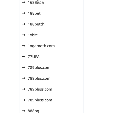
168สล็อต
188bet
188betth
1xbit1
1xgameth.com
77UFA
789plus.com
789plus.com
789pluss.com
789pluss.com
888pg