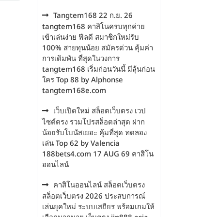
Tangtem168 22 ก.ย. 26
tangtem168 คาสิโนครบทุกค่าย
เข้าเล่นง่าย ฟีลดี สมาชิกใหม่รับ
100% สายทุนน้อย สมัครด่วน คุ้มค่า
การเดิมพัน ที่สุดในวงการ
tangtem168 เริ่มก่อนวันนี้ มีลุ้นก่อน
ใคร Top 88 by Alphonse
tangtem168e.com
เว็บเปิดใหม่ สล็อตเว็บตรง เวป
ไซต์ตรง รวมโปรสล็อตล่าสุด ฝาก
น้อยรับโบนัสเยอะ คุ้มที่สุด ทดลอง
เล่น Top 62 by Valencia
188bets4.com 17 AUG 69 คาสิโน
ออนไลน์
คาสิโนออนไลน์ สล็อตเว็บตรง
สล็อตเว็บตรง 2026 ประสบการณ์
เล่นยุคใหม่ ระบบเสถียร พร้อมเกมให้
เลือกมากมาย เว็บตรง jin888.asia