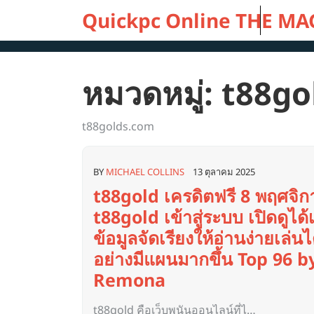
Skip
Quickpc Online THE MAGA
to
content
หมวดหมู่:
t88go
t88golds.com
BY
MICHAEL COLLINS
13 ตุลาคม 2025
t88gold เครดิตฟรี 8 พฤศจิ
t88gold เข้าสู่ระบบ เปิดดูได้
ข้อมูลจัดเรียงให้อ่านง่ายเล่นไ
อย่างมีแผนมากขึ้น Top 96 b
Remona
t88gold คือเว็บพนันออนไลน์ที่ไ…