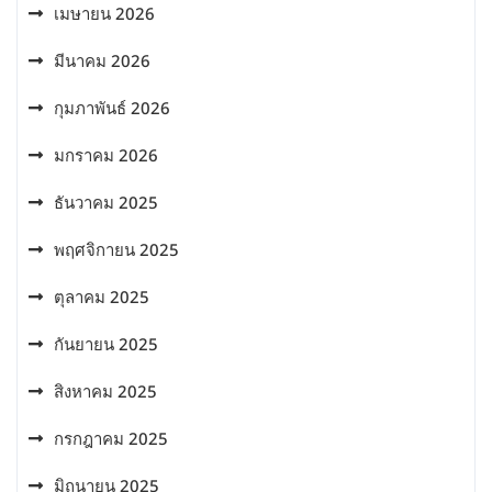
เมษายน 2026
มีนาคม 2026
กุมภาพันธ์ 2026
มกราคม 2026
ธันวาคม 2025
พฤศจิกายน 2025
ตุลาคม 2025
กันยายน 2025
สิงหาคม 2025
กรกฎาคม 2025
มิถุนายน 2025