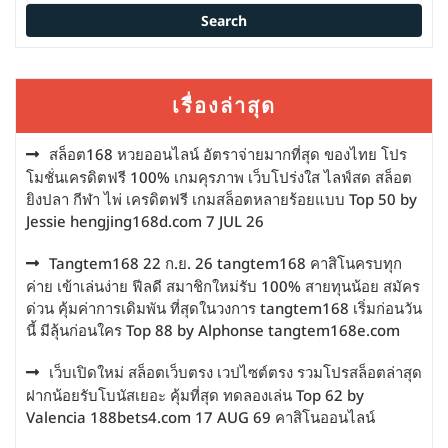
เรื่องล่าสุด
สล็อต168 หวยออนไลน์ อัตราจ่ายมากที่สุด ของไทย โปร
โมชั่นเครดิตฟรี 100% เกมคุรภาพ เว็บโปร่งใส ไลฟ์สด สล็อต
ยิงปลา กีฬา ไพ่ เครดิตฟรี เกมสล็อตหลายร้อยแบบ Top 50 by
Jessie hengjing168d.com 7 JUL 26
Tangtem168 22 ก.ย. 26 tangtem168 คาสิโนครบทุก
ค่าย เข้าเล่นง่าย ฟีลดี สมาชิกใหม่รับ 100% สายทุนน้อย สมัคร
ด่วน คุ้มค่าการเดิมพัน ที่สุดในวงการ tangtem168 เริ่มก่อนวัน
นี้ มีลุ้นก่อนใคร Top 88 by Alphonse tangtem168e.com
เว็บเปิดใหม่ สล็อตเว็บตรง เวปไซต์ตรง รวมโปรสล็อตล่าสุด
ฝากน้อยรับโบนัสเยอะ คุ้มที่สุด ทดลองเล่น Top 62 by
Valencia 188bets4.com 17 AUG 69 คาสิโนออนไลน์