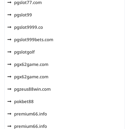
pgslot77.com
pgslot99
pgslot9999.co
pgslot999bets.com
pgslotgolf
pgx62game.com
pgx62game.com
pgzeus88win.com
pokbet88
premium66.info
premium66.info