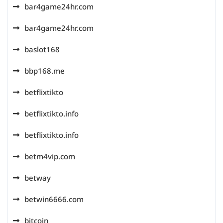
bar4game24hr.com
bar4game24hr.com
baslot168
bbp168.me
betflixtikto
betflixtikto.info
betflixtikto.info
betm4vip.com
betway
betwin6666.com
bitcoin