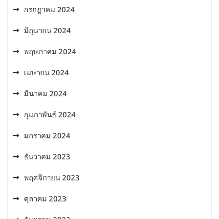
กรกฎาคม 2024
มิถุนายน 2024
พฤษภาคม 2024
เมษายน 2024
มีนาคม 2024
กุมภาพันธ์ 2024
มกราคม 2024
ธันวาคม 2023
พฤศจิกายน 2023
ตุลาคม 2023