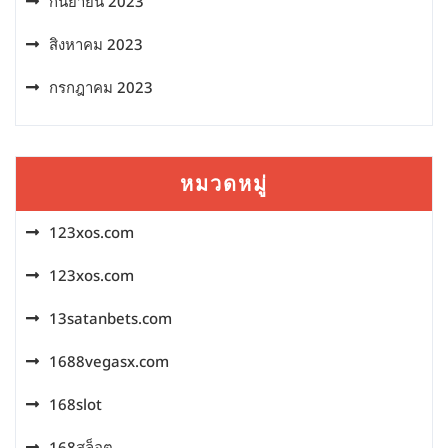
กันยายน 2023
สิงหาคม 2023
กรกฎาคม 2023
หมวดหมู่
123xos.com
123xos.com
13satanbets.com
1688vegasx.com
168slot
168สล็อต