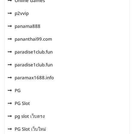
Online Games
p2vvip
panama888
pananthai99.com
paradise1club.fun
paradise1club.fun
paramax1688.info
PG
PG Slot
pg slot เว็บตรง
PG Slot เว็บใหม่