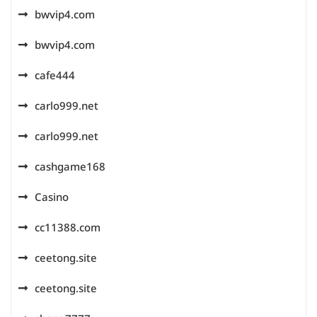
bwvip4.com
bwvip4.com
cafe444
carlo999.net
carlo999.net
cashgame168
Casino
cc11388.com
ceetong.site
ceetong.site