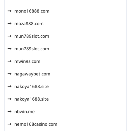
mono16888.com
moza888.com
mun789slot.com
mun789slot.com
mwin9s.com
nagawaybet.com
nakoya1688.site
nakoya1688.site
nbwin.me
nemo168casino.com