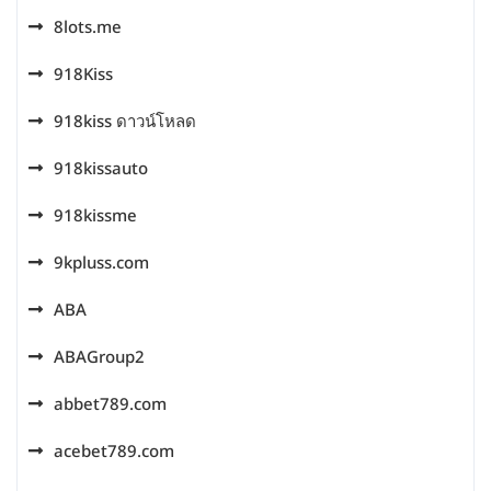
8lots.me
918Kiss
918kiss ดาวน์โหลด
918kissauto
918kissme
9kpluss.com
ABA
ABAGroup2
abbet789.com
acebet789.com