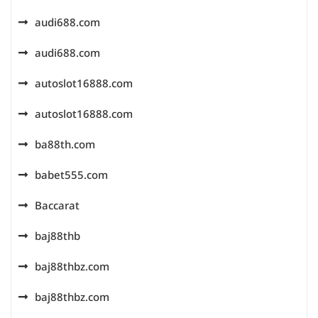
audi688.com
audi688.com
autoslot16888.com
autoslot16888.com
ba88th.com
babet555.com
Baccarat
baj88thb
baj88thbz.com
baj88thbz.com