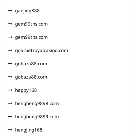
gaojing888
gem99ths.com
gem99ths.com
goatbetroyalcasino.com
gobaza88.com
gobaza88.com
happy168
hengheng9899.com
hengheng9899.com
hengjing168