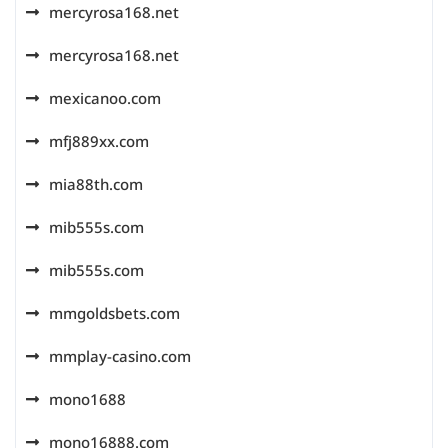
mercyrosa168.net
mercyrosa168.net
mexicanoo.com
mfj889xx.com
mia88th.com
mib555s.com
mib555s.com
mmgoldsbets.com
mmplay-casino.com
mono1688
mono16888.com