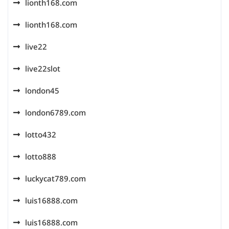
lionth168.com
lionth168.com
live22
live22slot
london45
london6789.com
lotto432
lotto888
luckycat789.com
luis16888.com
luis16888.com