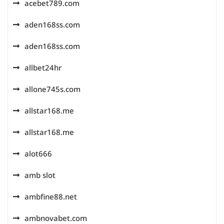
acebet789.com
aden168ss.com
aden168ss.com
allbet24hr
allone745s.com
allstar168.me
allstar168.me
alot666
amb slot
ambfine88.net
ambnovabet.com