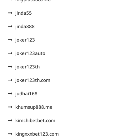
Jinda55
jinda888
Joker123
joker123auto
joker123th
Joker123th.com
judhai168
khumsup888.me
kimchibetbet.com
kingxxxbet123.com