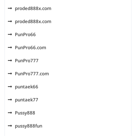
proded888x.com
proded888x.com
PunPro66
PunPro66.com
PunPro777
PunPro777.com
puntaek66
puntaek77
Pussy888
pussy888fun