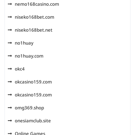
nemo168casino.com
niseko168bet.com
niseko168bet.net
no1huay
no1huay.com
okc4
okcasino159.com
okcasino159.com
omg369.shop
onesiamclub.site
Online Games