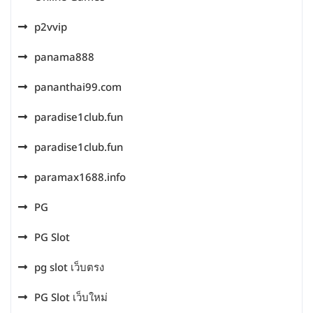
p2vvip
panama888
pananthai99.com
paradise1club.fun
paradise1club.fun
paramax1688.info
PG
PG Slot
pg slot เว็บตรง
PG Slot เว็บใหม่