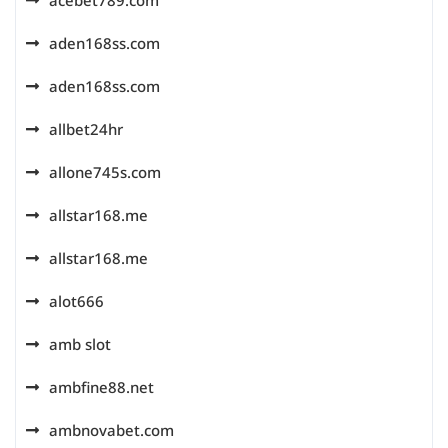
aden168ss.com
aden168ss.com
allbet24hr
allone745s.com
allstar168.me
allstar168.me
alot666
amb slot
ambfine88.net
ambnovabet.com