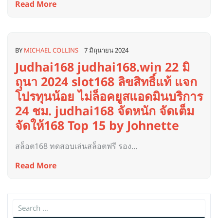
Read More
BY
MICHAEL COLLINS
7 มิถุนายน 2024
Judhai168 judhai168.win 22 มิ
ถุนา 2024 slot168 ลิขสิทธิ์แท้ แจก
โปรทุนน้อย ไม่ล็อคยูสแอดมินบริการ
24 ชม. judhai168 จัดหนัก จัดเต็ม
จัดให้168 Top 15 by Johnette
สล็อต168 ทดสอบเล่นสล็อตฟรี รอง…
Read More