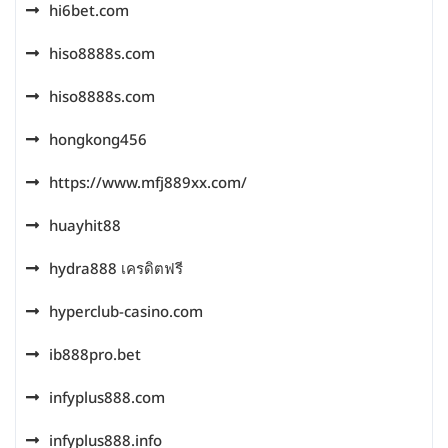
hi6bet.com
hiso8888s.com
hiso8888s.com
hongkong456
https://www.mfj889xx.com/
huayhit88
hydra888 เครดิตฟรี
hyperclub-casino.com
ib888pro.bet
infyplus888.com
infyplus888.info