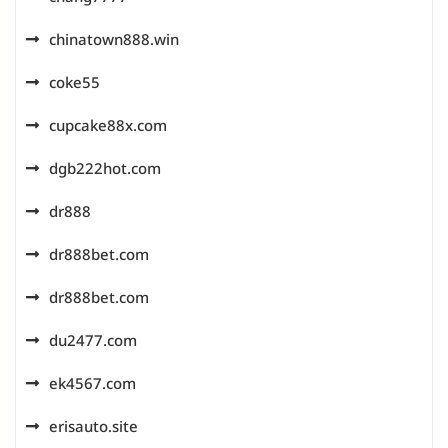
chinatown888.win
coke55
cupcake88x.com
dgb222hot.com
dr888
dr888bet.com
dr888bet.com
du2477.com
ek4567.com
erisauto.site