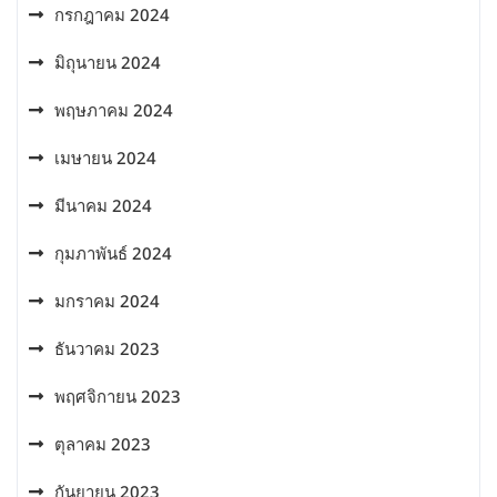
กรกฎาคม 2024
มิถุนายน 2024
พฤษภาคม 2024
เมษายน 2024
มีนาคม 2024
กุมภาพันธ์ 2024
มกราคม 2024
ธันวาคม 2023
พฤศจิกายน 2023
ตุลาคม 2023
กันยายน 2023