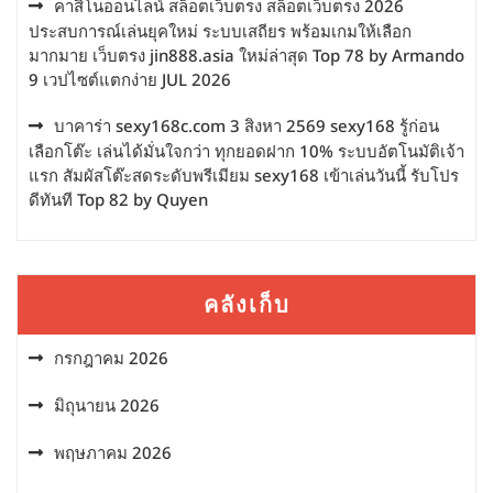
คาสิโนออนไลน์ สล็อตเว็บตรง สล็อตเว็บตรง 2026
ประสบการณ์เล่นยุคใหม่ ระบบเสถียร พร้อมเกมให้เลือก
มากมาย เว็บตรง jin888.asia ใหม่ล่าสุด Top 78 by Armando
9 เวปไซต์แตกง่าย JUL 2026
บาคาร่า sexy168c.com 3 สิงหา 2569 sexy168 รู้ก่อน
เลือกโต๊ะ เล่นได้มั่นใจกว่า ทุกยอดฝาก 10% ระบบอัตโนมัติเจ้า
แรก สัมผัสโต๊ะสดระดับพรีเมียม sexy168 เข้าเล่นวันนี้ รับโปร
ดีทันที Top 82 by Quyen
คลังเก็บ
กรกฎาคม 2026
มิถุนายน 2026
พฤษภาคม 2026