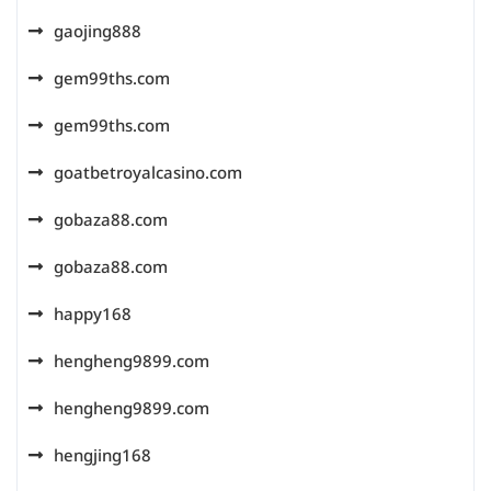
gaojing888
gem99ths.com
gem99ths.com
goatbetroyalcasino.com
gobaza88.com
gobaza88.com
happy168
hengheng9899.com
hengheng9899.com
hengjing168