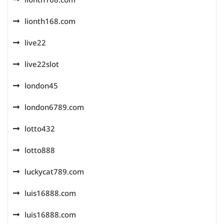
lionth168.com
live22
live22slot
london45
london6789.com
lotto432
lotto888
luckycat789.com
luis16888.com
luis16888.com