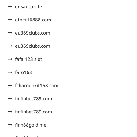
erisauto.site
etbet16888.com
eu369clubs.com
eu369clubs.com
fafa 123 slot
faro168
fcharoenkit168.com
finfinbet789.com
finfinbet789.com
finn88gold.me