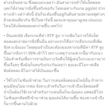
ต่างๆล้นหลาม ซึ่งผมบอกเลยว่า มันสามารถทำให้แจ็คพอต
แตกได้ง่ายมากยิ่งขึ้นจริงขอรับ โดยเฉพาะกับเกม pgslot ปาก
ทางเข้า แต่ว่าดังนี้ มันก็จะต้องขึ้นอยู่กับต้นสายปลายเหตุต่างๆ
ด้วยเช่นเดียวกัน ซึ่งในพาร์ทนี้ ผมจะพาคุณมาดูเลย เล่นแบบ
ไหนให้แจ็คพอตแตกง่ายขึ้น เลทโก!
• ปั่นแตก66 เลือกเกมที่ค่า RTP สูง: การเพิ่มโอกาสให้แจ็ค
พอตแตกง่ายมากยิ่งขึ้นนั้น อย่างแรกก็คือการเลือกเกมที่เพิ่ม
จังหวะนั่นเอง โดยคุณจำเป็นจะต้องมองหาเกมที่มีค่า RTP สูง
ขึ้นมากยิ่งกว่า 96% เข้าไว้ เพราะเหตุว่าเกมพวกนี้มากับแนว
โน้มสำหรับเพื่อการจ่ายเงินรางวัลคืนให้ผู้เล่นในระยะยาวมาก
ขึ้นเรื่อยๆ ซึ่งมันก็แทบรับประกันเลยว่า คุณจะมีโอกาสเสีย
ตังค์ลดลง มีโอกาสได้เงินเยอะขึ้น
• ใช้โปรโมชั่นเข้าช่วย: ในการเล่นสล็อตออนไลน์นั้น ถ้าหาก
คุณมีทุนไม่มากพอ จังหวะสำหรับในการเข้าถึงแจ็คพอตที่
จำเป็นต้องใช้เวลาสำหรับการเล่นนั้นก็จะน้อยลง แต่พอมีโปร
โมชั่นเครดิตฟรีเข้ามาช่วย คุณเล่นได้นานขึ้น ช่องทางเข้าถึง
ก็มากขึ้นตามไปด้วย