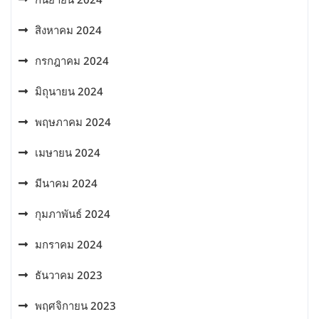
สิงหาคม 2024
กรกฎาคม 2024
มิถุนายน 2024
พฤษภาคม 2024
เมษายน 2024
มีนาคม 2024
กุมภาพันธ์ 2024
มกราคม 2024
ธันวาคม 2023
พฤศจิกายน 2023