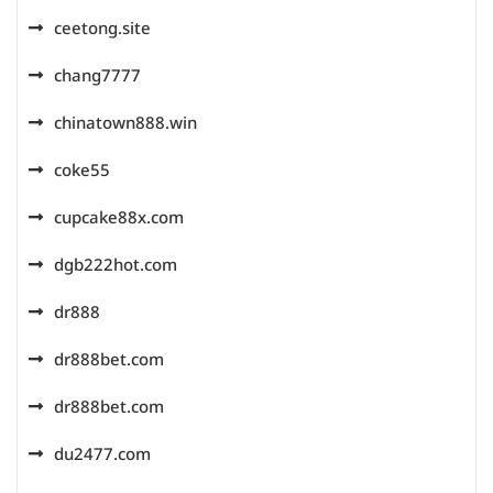
ceetong.site
chang7777
chinatown888.win
coke55
cupcake88x.com
dgb222hot.com
dr888
dr888bet.com
dr888bet.com
du2477.com