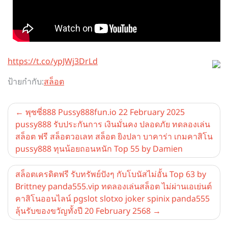
https://t.co/ypJWj3DrLd
ป้ายกำกับ:
สล็อต
แนะแนว
พุซซี่888 Pussy888fun.io 22 February 2025
pussy888 รับประกันการ เงินมั่นคง ปลอดภัย ทดลองเล่น
เรื่อง
สล็อต ฟรี สล็อตวอเลท สล็อต ยิงปลา บาคาร่า เกมคาสิโน
pussy888 ทุนน้อยถอนหนัก Top 55 by Damien
สล็อตเครดิตฟรี รับทรัพย์ปังๆ กับโบนัสไม่อั้น Top 63 by
Brittney panda555.vip ทดลองเล่นสล็อต ไม่ผ่านเอเย่นต์
คาสิโนออนไลน์ pgslot slotxo joker spinix panda555
ลุ้นรับของขวัญทั้งปี 20 February 2568