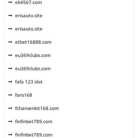
ek4567.com
erisauto.site
erisauto.site
etbet16888.com
eu369clubs.com
eu369clubs.com
fafa 123 slot
faro168
fcharoenkit168.com
finfinbet789.com
finfinbet789.com