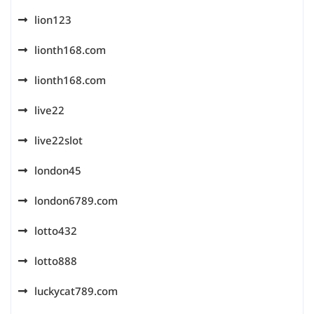
lion123
lionth168.com
lionth168.com
live22
live22slot
london45
london6789.com
lotto432
lotto888
luckycat789.com