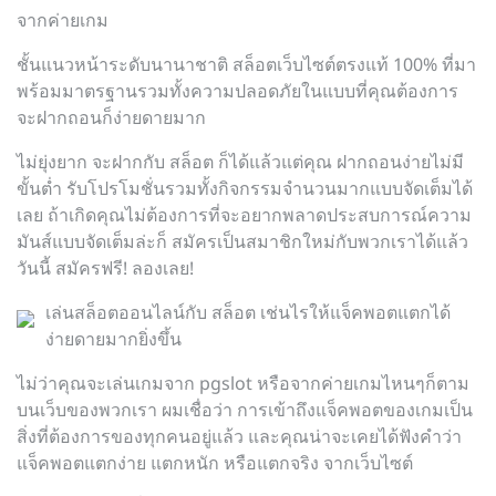
จากค่ายเกม
ชั้นแนวหน้าระดับนานาชาติ สล็อตเว็บไซต์ตรงแท้ 100% ที่มา
พร้อมมาตรฐานรวมทั้งความปลอดภัยในแบบที่คุณต้องการ
จะฝากถอนก็ง่ายดายมาก
ไม่ยุ่งยาก จะฝากกับ สล็อต ก็ได้แล้วแต่คุณ ฝากถอนง่ายไม่มี
ขั้นต่ำ รับโปรโมชั่นรวมทั้งกิจกรรมจำนวนมากแบบจัดเต็มได้
เลย ถ้าเกิดคุณไม่ต้องการที่จะอยากพลาดประสบการณ์ความ
มันส์แบบจัดเต็มล่ะก็ สมัครเป็นสมาชิกใหม่กับพวกเราได้แล้ว
วันนี้ สมัครฟรี! ลองเลย!
เล่นสล็อตออนไลน์กับ สล็อต เช่นไรให้แจ็คพอตแตกได้
ง่ายดายมากยิ่งขึ้น
ไม่ว่าคุณจะเล่นเกมจาก pgslot หรือจากค่ายเกมไหนๆก็ตาม
บนเว็บของพวกเรา ผมเชื่อว่า การเข้าถึงแจ็คพอตของเกมเป็น
สิ่งที่ต้องการของทุกคนอยู่แล้ว และคุณน่าจะเคยได้ฟังคำว่า
แจ็คพอตแตกง่าย แตกหนัก หรือแตกจริง จากเว็บไซต์