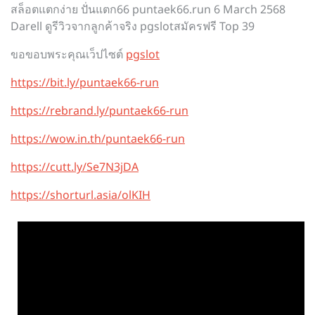
สล็อตแตกง่าย ปั่นแตก66 puntaek66.run 6 March 2568
Darell ดูรีวิวจากลูกค้าจริง pgslotสมัครฟรี Top 39
ขอขอบพระคุณเว็ปไซต์
pgslot
https://bit.ly/puntaek66-run
https://rebrand.ly/puntaek66-run
https://wow.in.th/puntaek66-run
https://cutt.ly/Se7N3jDA
https://shorturl.asia/olKIH