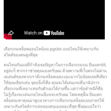
เลือกเกมสล็อตออนไลน์บน pgslot แบบไหนให้เหมาะกับ
สไตล์ของตนสูงที่สุด
คนไหนกันแน่ที่กำลังเจอปัญหาในการเลือกเกมบน ปั่นแตก66
อยู่ล่ะก็ พวกเราช่วยคุณเองครับผม ด้วยความที่เว็บตรงไม่ผ่าน
เอเย่นต์ของพวกเรามีเกมสล็อตเยอะแยะมากไม่น้อยเลยทีเดียว
ให้คุณเลือกเล่น จุดแข็งก็คือ คุณจะได้เล่นเกมที่นานัปการ
เลือกเกมที่เหมาะสมกับตัวเองได้ง่ายขึ้น แต่ว่าข้อตำหนิก็คือ
ไม่รู้เรื่องจะเล่นเกมไหนนี่แหละครับผม โดยเหตุนั้น ปั่นแตก
สล็อตจะพาคุณมาดูแนวทางการเลือกเกมสล็อตแบบง่ายๆให้
เหมาะกับสไตล์การเล่นของตนเองเยอะที่สุด ซึ่งผมแน่ใจว่า