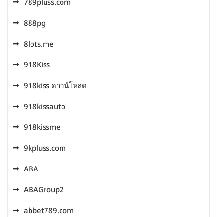
789pluss.com
888pg
8lots.me
918Kiss
918kiss ดาวน์โหลด
918kissauto
918kissme
9kpluss.com
ABA
ABAGroup2
abbet789.com