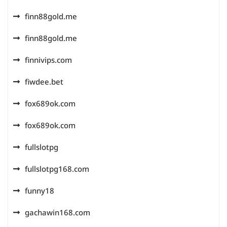
finn88gold.me
finn88gold.me
finnivips.com
fiwdee.bet
fox689ok.com
fox689ok.com
fullslotpg
fullslotpg168.com
funny18
gachawin168.com