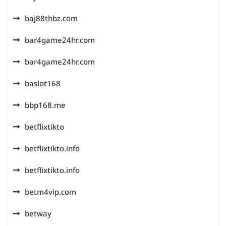
baj88thbz.com
bar4game24hr.com
bar4game24hr.com
baslot168
bbp168.me
betflixtikto
betflixtikto.info
betflixtikto.info
betm4vip.com
betway