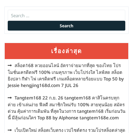
เรื่องล่าสุด
สล็อต168 หวยออนไลน์ อัตราจ่ายมากที่สุด ของไทย โปร
โมชั่นเครดิตฟรี 100% เกมคุรภาพ เว็บโปร่งใส ไลฟ์สด สล็อต
ยิงปลา กีฬา ไพ่ เครดิตฟรี เกมสล็อตหลายร้อยแบบ Top 50 by
Jessie hengjing168d.com 7 JUL 26
Tangtem168 22 ก.ย. 26 tangtem168 คาสิโนครบทุก
ค่าย เข้าเล่นง่าย ฟีลดี สมาชิกใหม่รับ 100% สายทุนน้อย สมัคร
ด่วน คุ้มค่าการเดิมพัน ที่สุดในวงการ tangtem168 เริ่มก่อนวัน
นี้ มีลุ้นก่อนใคร Top 88 by Alphonse tangtem168e.com
เว็บเปิดใหม่ สล็อตเว็บตรง เวปไซต์ตรง รวมโปรสล็อตล่าสุด