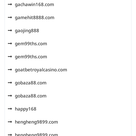
gachawin168.com
gamehit8888.com
gaojing888
gem99ths.com
gem99ths.com
goatbetroyalcasino.com
gobaza88.com
gobaza88.com
happy168
hengheng9899.com
hengheng9899.com