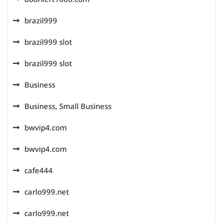
brazil999
brazil999 slot
brazil999 slot
Business
Business, Small Business
bwvip4.com
bwvip4.com
cafe444
carlo999.net
carlo999.net