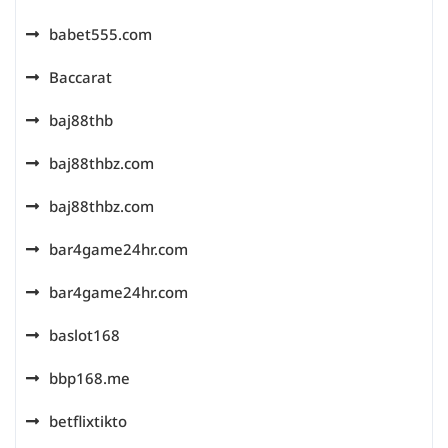
babet555.com
Baccarat
baj88thb
baj88thbz.com
baj88thbz.com
bar4game24hr.com
bar4game24hr.com
baslot168
bbp168.me
betflixtikto