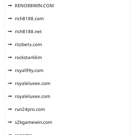
RENO88WIN.COM
rich8188.com
rich8188.net
rizzbetx.com
rockstar66m
royal99y.com
royaleluxee.com
royaleluxee.com
run24pro.com
s2kgamewin.com
sagame