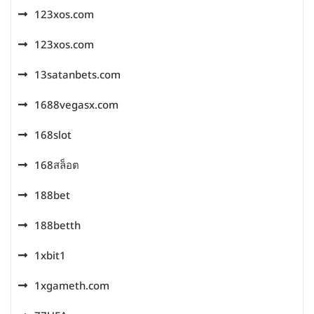
123xos.com
123xos.com
13satanbets.com
1688vegasx.com
168slot
168สล็อต
188bet
188betth
1xbit1
1xgameth.com