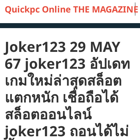
Skip
Quickpc Online THE MAGAZINE OF
to
content
Joker123 29 MAY
67 joker123 อัปเดท
เกมใหม่ล่าสุดสล็อต
แตกหนัก เชื่อถือได้
สล็อตออนไลน์
joker123 ถอนได้ไม่