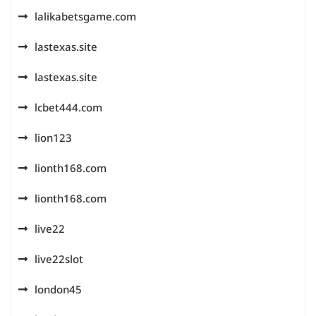
lalikabetsgame.com
lastexas.site
lastexas.site
lcbet444.com
lion123
lionth168.com
lionth168.com
live22
live22slot
london45