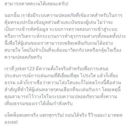
สามารถคาดคะเนได้เลยนะครับ!
นอกนั้น เรายังมีระบบความปลอดภัยที่เข้มงวดสำหรับในการ
คุ้มครองปกป้องข้อมูลส่วนตัวและเงินของผู้เล่น ไม่ว่าจะ
เป็นการเข้ารหัสข้อมูล ระบบการตรวจสอบการเข้าสู่ระบบ
หรือการวิเคราะห์กระบวนการทำธุรกรรมต่างๆทั้งหมดทั้งปวง
นี้เพื่อให้ผู้เล่นของเราสามารถเพลิดเพลินกับเกมได้อย่าง
สบายใจ โดยไม่จำเป็นที่จะต้องมาวิตกกังวลหรือกลุ้มใจเรื่อง
ความปลอดภัยครับ
เราที่ joker123 มีความตั้งใจจริงสำหรับเพื่อการเสนอ
ประสบการณ์การเล่นเกมที่ดีเยี่ยมที่สุด โปร่งใส แล้วก็เที่ยง
ธรรม แล้วก็เราเชื่อว่าความโล่งใสและก็ไม่คดโกงนี้คือส่วน
สำคัญที่ทำให้ผู้เล่นหลายๆคนเลือกที่จะเล่นกับเรา โดยเหตุนี้
คุณสามารถไว้วางใจในระบบความปลอดภัยรวมทั้งความ
เที่ยงธรรมของเราได้เต็มกำลังครับ
แจ็คพ็อตแตกจริง แตกทุกๆวัน! ถอนได้จริง รีวิวเยอะ! มาทดล
องเลย!