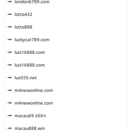
london6789.com
lotto432
lotto888
luckycat789.com
luis16888.com
luis16888.com
lux555.net
m4newonline.com
m4newonline.com
macau69 สมัคร
macau888.win