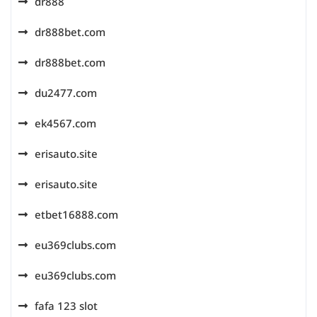
dr888
dr888bet.com
dr888bet.com
du2477.com
ek4567.com
erisauto.site
erisauto.site
etbet16888.com
eu369clubs.com
eu369clubs.com
fafa 123 slot