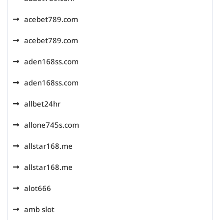
acebet789.com
acebet789.com
aden168ss.com
aden168ss.com
allbet24hr
allone745s.com
allstar168.me
allstar168.me
alot666
amb slot