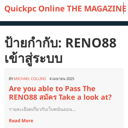
Skip
Quickpc Online THE MAGAZINE OF
to
content
ป้ายกำกับ:
RENO88
เข้าสู่ระบบ
BY
MICHAEL COLLINS
4 เมษายน 2025
Are you able to Pass The
RENO88 สมัคร Take a look at?
รายละเอียดเกี่ยวกับเว็บพนันออน…
Read More