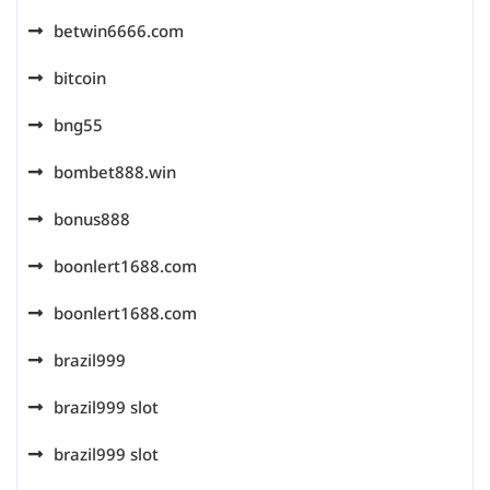
betwin6666.com
bitcoin
bng55
bombet888.win
bonus888
boonlert1688.com
boonlert1688.com
brazil999
brazil999 slot
brazil999 slot