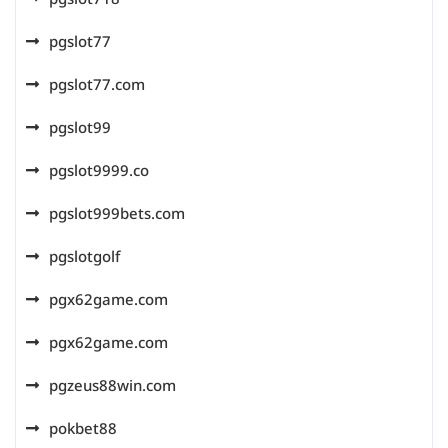
pgslot77
pgslot77.com
pgslot99
pgslot9999.co
pgslot999bets.com
pgslotgolf
pgx62game.com
pgx62game.com
pgzeus88win.com
pokbet88