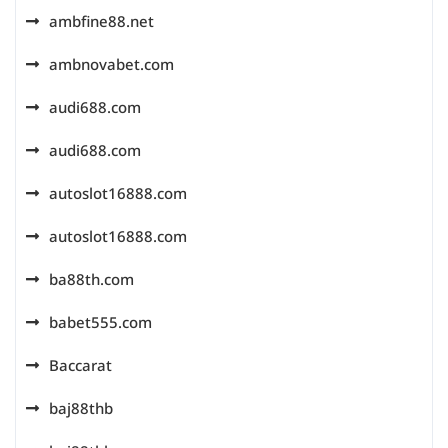
ambfine88.net
ambnovabet.com
audi688.com
audi688.com
autoslot16888.com
autoslot16888.com
ba88th.com
babet555.com
Baccarat
baj88thb