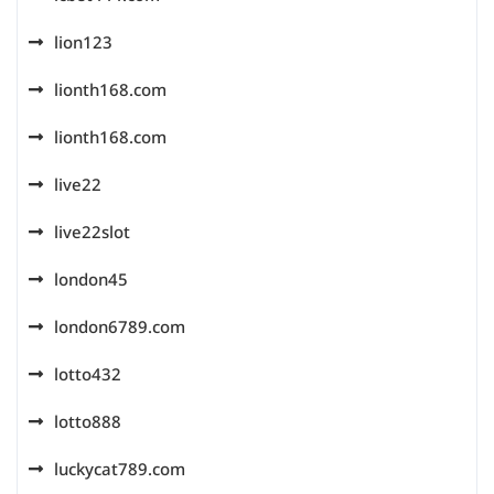
lion123
lionth168.com
lionth168.com
live22
live22slot
london45
london6789.com
lotto432
lotto888
luckycat789.com