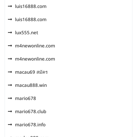
luis16888.com
luis16888.com
lux555.net
m4newonline.com
m4newonline.com
macau69 สมัคร
macau888.win
mario678
mario678.club
mario678.info