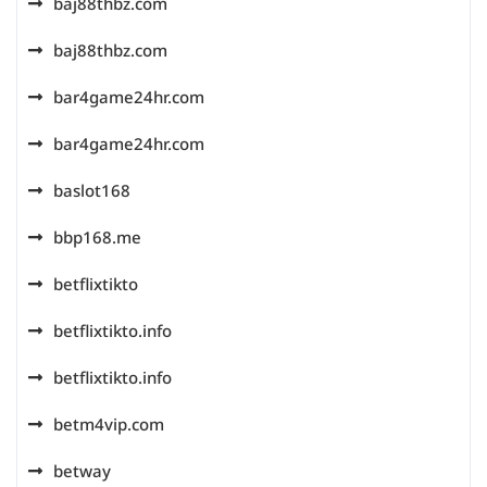
baj88thbz.com
baj88thbz.com
bar4game24hr.com
bar4game24hr.com
baslot168
bbp168.me
betflixtikto
betflixtikto.info
betflixtikto.info
betm4vip.com
betway