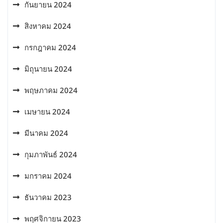
กันยายน 2024
สิงหาคม 2024
กรกฎาคม 2024
มิถุนายน 2024
พฤษภาคม 2024
เมษายน 2024
มีนาคม 2024
กุมภาพันธ์ 2024
มกราคม 2024
ธันวาคม 2023
พฤศจิกายน 2023