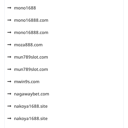
mono1688
mono16888.com
mono16888.com
moza888.com
mun789slot.com
mun789slot.com
mwin9s.com
nagawaybet.com
nakoya1688.site
nakoya1688.site