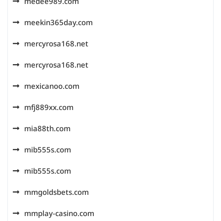
medee989.com
meekin365day.com
mercyrosa168.net
mercyrosa168.net
mexicanoo.com
mfj889xx.com
mia88th.com
mib555s.com
mib555s.com
mmgoldsbets.com
mmplay-casino.com