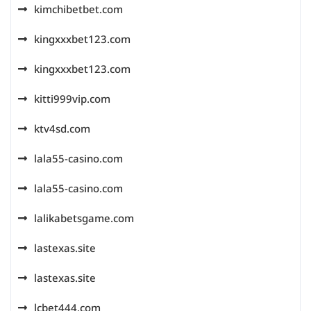
kimchibetbet.com
kingxxxbet123.com
kingxxxbet123.com
kitti999vip.com
ktv4sd.com
lala55-casino.com
lala55-casino.com
lalikabetsgame.com
lastexas.site
lastexas.site
lcbet444.com