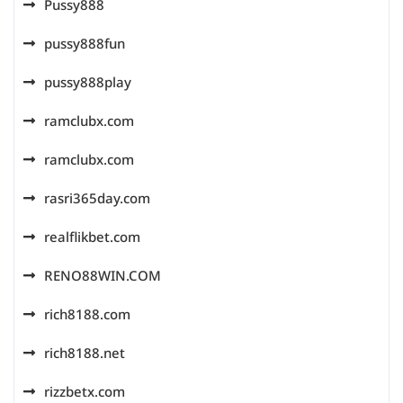
Pussy888
pussy888fun
pussy888play
ramclubx.com
ramclubx.com
rasri365day.com
realflikbet.com
RENO88WIN.COM
rich8188.com
rich8188.net
rizzbetx.com