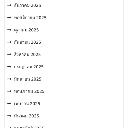
ธันวาคม 2025
พฤศจิกายน 2025
ตุลาคม 2025
กันยายน 2025
สิงหาคม 2025
กรกฎาคม 2025
มิถุนายน 2025
พฤษภาคม 2025
เมษายน 2025
มีนาคม 2025
กุมภาพันธ์ 2025