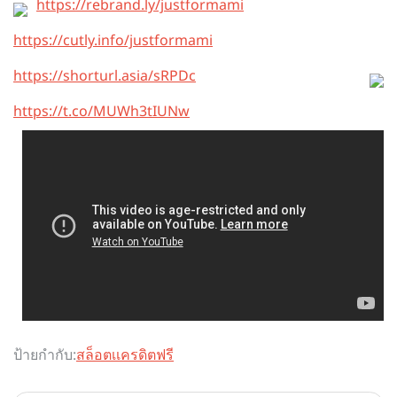
https://rebrand.ly/justformami
https://cutly.info/justformami
https://shorturl.asia/sRPDc
https://t.co/MUWh3tIUNw
ป้ายกำกับ:
สล็อตเเครดิตฟรี