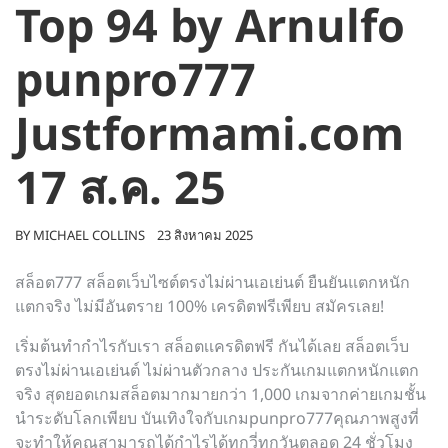
Top 94 by Arnulfo
punpro777
Justformami.com
17 ส.ค. 25
BY
MICHAEL COLLINS
23 สิงหาคม 2025
สล็อต777 สล็อตเว็บไซต์ตรงไม่ผ่านเอเย่นต์ ยืนยันแตกหนัก
แตกจริง ไม่มีอันตราย 100% เครดิตฟรีเพียบ สมัครเลย!
เริ่มต้นทำกำไรกับเรา สล็อตเเครดิตฟรี กันได้เลย สล็อตเว็บ
ตรงไม่ผ่านเอเย่นต์ ไม่ผ่านตัวกลาง ประกันเกมแตกหนักแตก
จริง สุดยอดเกมสล็อตมากมายกว่า 1,000 เกมจากค่ายเกมชั้น
นำระดับโลกเพียบ บันเทิงใจกับเกมpunpro777คุณภาพสูงที่
จะทำให้คุณสามารถได้กำไรได้ทุกวี่ทุกวันตลอด 24 ชั่วโมง