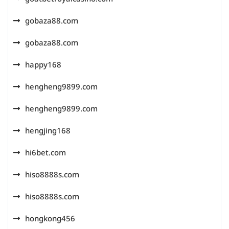
gobaza88.com
gobaza88.com
happy168
hengheng9899.com
hengheng9899.com
hengjing168
hi6bet.com
hiso8888s.com
hiso8888s.com
hongkong456