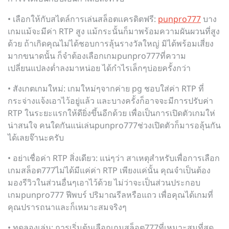
• เลือกให้กับสไตล์การเล่นสล็อตเเครดิตฟรี:
punpro777
บาง
เกมแม้จะมีค่า RTP สูง แม้กระนั้นก็มาพร้อมความผันผวนที่สูง
ด้วย ถ้าเกิดคุณไม่ได้ชอบการลุ้นรางวัลใหญ่ มิได้พร้อมเสี่ยง
มากขนาดนั้น ก็จำต้องเลือกเกมpunpro777ที่ความ
เปลี่ยนแปลงต่ำลงมาหน่อย ได้กำไรเล็กๆบ่อยครั้งกว่า
• สังเกตเกมใหม่: เกมใหม่ๆจากค่าย pg ชอบใส่ค่า RTP ที่
กระจ่างแจ้งเอาไว้อยู่แล้ว และบางครั้งก็อาจจะมีการปรับค่า
RTP ในระยะแรกให้ดียิ่งขึ้นอีกด้วย เพื่อเป็นการเปิดตัวเกมให่
น่าสนใจ คนใดกันแน่เล่นpunpro777ช่วงเปิดตัวก็มารอลุ้นกัน
ได้เลยจ๊านะครับ
• อย่าเชื่อค่า RTP สิ่งเดียว: แน่ๆว่า สาเหตุสำหรับเพื่อการเลือก
เกมสล็อต777ไม่ได้มีแค่ค่า RTP เพียงแค่นั้น คุณจำเป็นต้อง
มองรีวิวในส่วนอื่นๆเอาไว้ด้วย ไม่ว่าจะเป็นส่วนประกอบ
เกมpunpro777 ฟีพบร์ ปริมาณรีลหรือแถว เพื่อคุณได้เกมที่
คุณปรารถนาและก็เหมาะสมจริงๆ
• ทดลองเล่น: การเริ่มต้นเลือกเกมสล็อต777ที่เหมาะสมที่สุด