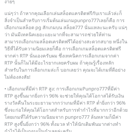
ง่ายๆ
แน่ๆว่า ถ้าหากคุณเลือกเล่นสล็อตแครดิตฟรีกับเราแล้วล่ะก็
สิ่งจำเป็นสำหรับการเริ่มต้นเล่นเกมpunpro777เลยก็คือ การ
เลือกเกมสล็อต pg สักเกมบน สล็อต777 นั่นแหละนะครับ แน่ๆ
ว่า มันมีเทคนิคเยอะแยะมากที่จะสามารถช่วยให้ท่าน
สามารถเลือกเกมสล็อตเครดิตฟรีได้อย่างสะดวกสบาย หนึ่งใน
วิธีที่ได้รับความนิยมเลยก็คือ การเลือกเกมสล็อตเเครดิตฟรี
จากค่า RTP นั่นเองครับผม ซึ่งเทคนิคการเลือกเกมจากค่า
RTP นั้นก็ไมได้มีอะไรยากเลยครับผม ถ้าคุณรู้เรื่องหลัก
สำหรับในการเลือกเกมล่ะก็ บอกเลยว่า คุณจะได้เกมที่ดีอย่าง
ไม่ต้องสงสัย!
• เลือกเกมที่มีค่า RTP สูง: การเลือกเกมPunpro777ที่มีค่า
RTP สูงขึ้นมากยิ่งกว่า 96% จะช่วยให้คุณได้โอกาสได้รับเงิน
รางวัลคืนในระยะยาวมากกว่าเกมที่มีค่า RTP ต่ำยิ่งกว่า 96%
ซึ่งจะก่อให้คุณได้โอกาสสำหรับการทำกำไรที่มากกว่าอีกด้วย
โดยเกมที่ได้รับความนิยมจาก punpro777 ล้นหลามก็มีค่า
RTP สูงขึ้นยิ่งกว่า 96% ทั้งมวล ทำให้นักเดิมพันมากต่างทำ
กำไรได้เป็นกอบเป็นกำเลยล่ะครับ