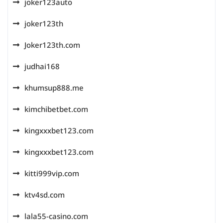
joker123auto
joker123th
Joker123th.com
judhai168
khumsup888.me
kimchibetbet.com
kingxxxbet123.com
kingxxxbet123.com
kitti999vip.com
ktv4sd.com
lala55-casino.com