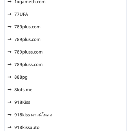
1xgameth.com
77UFA
789plus.com
789plus.com
789pluss.com
789pluss.com
888pg
8lots.me
918Kiss
918kiss ดาวน์โหลด
918kissauto