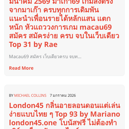
มีนาคม 2569 มาเก๊า69 เกมส่งตรง
จากมาเก๊า ครบทุกการเดิมพัน
แนะนำเพื่อนรายได้หลักแสน แตก
หนัก หัวแถววงการเกม macau69
สมัคร สมัครง่าย ครบ จบในเว็บเดียว
Top 31 by Rae
Macau69 สมัคร เว็บเดียวครบ จบท…
Read More
BY
MICHAEL COLLINS
7 มกราคม 2026
London45 กลิ่นอายลอนดอนแต่เล่น
ง่ายแบบไทย ๆ Top 93 by Mariano
london45.one โบนัสฟรี ไม่ต้องทำ