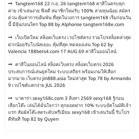
Tangtem168 22 ก.ย. 26 tangtem168 คาสิโนครบทุก
ค่าย เข้าเล่นง่าย ฟีลดี สมาชิกใหม่รับ 100% สายทุนน้อย สมัคร
ด่วน คุ้มค่าการเดิมพัน ที่สุดในวงการ tangtem168 เริ่มก่อนวัน
นี้ มีลุ้นก่อนใคร Top 88 by Alphonse tangtem168e.com
เว็บเปิดใหม่ สล็อตเว็บตรง เวปไซต์ตรง รวมโปรสล็อตล่าสุด
ฝากน้อยรับโบนัสเยอะ คุ้มที่สุด ทดลองเล่น Top 62 by
Valencia 188bets4.com 17 AUG 69 คาสิโนออนไลน์
คาสิโนออนไลน์ สล็อตเว็บตรง สล็อตเว็บตรง 2026
ประสบการณ์เล่นยุคใหม่ ระบบเสถียร พร้อมเกมให้เลือก
มากมาย เว็บตรง jin888.asia ใหม่ล่าสุด Top 78 by Armando
9 เวปไซต์แตกง่าย JUL 2026
บาคาร่า sexy168c.com 3 สิงหา 2569 sexy168 รู้ก่อน
เลือกโต๊ะ เล่นได้มั่นใจกว่า ทุกยอดฝาก 10% ระบบอัตโนมัติเจ้า
แรก สัมผัสโต๊ะสดระดับพรีเมียม sexy168 เข้าเล่นวันนี้ รับโปร
ดีทันที Top 82 by Quyen