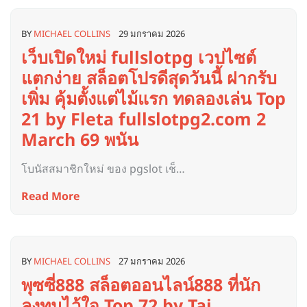
BY
MICHAEL COLLINS
29 มกราคม 2026
เว็บเปิดใหม่ fullslotpg เวปไซต์
แตกง่าย สล็อตโปรดีสุดวันนี้ ฝากรับ
เพิ่ม คุ้มตั้งแต่ไม้แรก ทดลองเล่น Top
21 by Fleta fullslotpg2.com 2
March 69 พนัน
โบนัสสมาชิกใหม่ ของ pgslot เช็…
Read More
BY
MICHAEL COLLINS
27 มกราคม 2026
พุซซี่888 สล็อตออนไลน์888 ที่นัก
ลงทุนไว้ใจ Top 72 by Taj