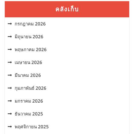
คลังเก็บ
กรกฎาคม 2026
มิถุนายน 2026
พฤษภาคม 2026
เมษายน 2026
มีนาคม 2026
กุมภาพันธ์ 2026
มกราคม 2026
ธันวาคม 2025
พฤศจิกายน 2025