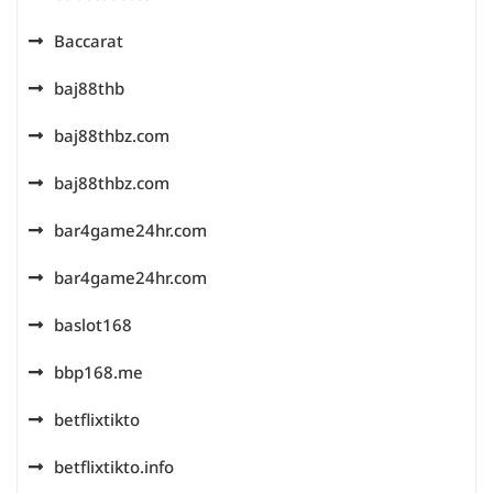
Baccarat
baj88thb
baj88thbz.com
baj88thbz.com
bar4game24hr.com
bar4game24hr.com
baslot168
bbp168.me
betflixtikto
betflixtikto.info