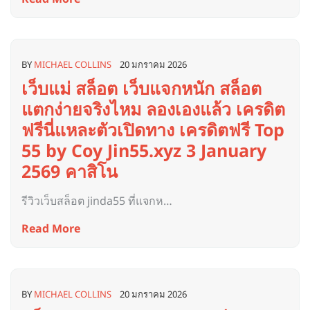
BY
MICHAEL COLLINS
20 มกราคม 2026
เว็บแม่ สล็อต เว็บแจกหนัก สล็อต
แตกง่ายจริงไหม ลองเองแล้ว เครดิต
ฟรีนี่แหละตัวเปิดทาง เครดิตฟรี Top
55 by Coy Jin55.xyz 3 January
2569 คาสิโน
รีวิวเว็บสล็อต jinda55 ที่แจกห…
Read More
BY
MICHAEL COLLINS
20 มกราคม 2026