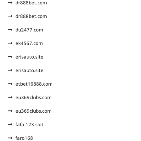
dr888bet.com
dr888bet.com
du2477.com
ek4567.com
erisauto.site
erisauto.site
etbet16888.com
eu369clubs.com
eu369clubs.com
fafa 123 slot
faro168