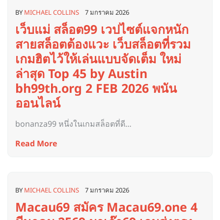
BY
MICHAEL COLLINS
7 มกราคม 2026
เว็บแม่ สล็อต99 เวปไซต์แจกหนัก
สายสล็อตต้องแวะ เว็บสล็อตที่รวม
เกมฮิตไว้ให้เล่นแบบจัดเต็ม ใหม่
ล่าสุด Top 45 by Austin
bh99th.org 2 FEB 2026 พนัน
ออนไลน์
bonanza99 หนึ่งในเกมสล็อตที่ดี…
Read More
BY
MICHAEL COLLINS
7 มกราคม 2026
Macau69 สมัคร Macau69.one 4