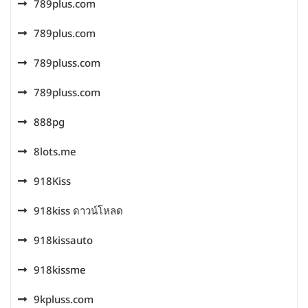
789plus.com
789plus.com
789pluss.com
789pluss.com
888pg
8lots.me
918Kiss
918kiss ดาวน์โหลด
918kissauto
918kissme
9kpluss.com