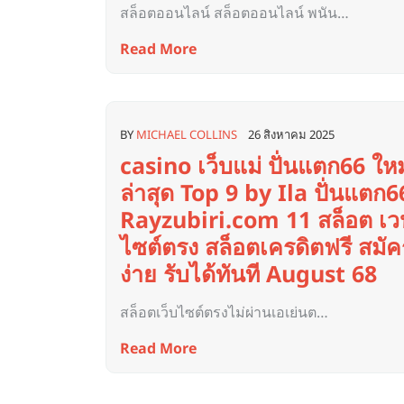
สล็อตออนไลน์ สล็อตออนไลน์ พนัน…
Read More
BY
MICHAEL COLLINS
26 สิงหาคม 2025
casino เว็บแม่ ปั่นแตก66 ใหม
ล่าสุด Top 9 by Ila ปั่นแตก6
Rayzubiri.com 11 สล็อต เว
ไซต์ตรง สล็อตเครดิตฟรี สมัค
ง่าย รับได้ทันที August 68
สล็อตเว็บไซต์ตรงไม่ผ่านเอเย่นต…
Read More