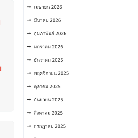
เมษายน 2026
ม
มีนาคม 2026
กุมภาพันธ์ 2026
มกราคม 2026
ธันวาคม 2025
บ
พฤศจิกายน 2025
ตุลาคม 2025
กันยายน 2025
สิงหาคม 2025
กรกฎาคม 2025