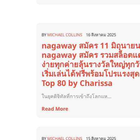
BY
MICHAEL COLLINS
16 สิงหาคม 2025
nagaway สมัคร 11 มิถุนาย
nagaway สมัคร รวมสล็อตแ
ง่ายทุกค่ายลุ้นรางวัลใหญ่ทุกว
เริ่มเล่นได้ฟรีพร้อมโปรแรงสุดค
Top 80 by Charissa
ในยุคดิจิทัลที่การเข้าถึงโลกแห…
Read More
BY
MICHAEL COLLINS
15 สิงหาคม 2025