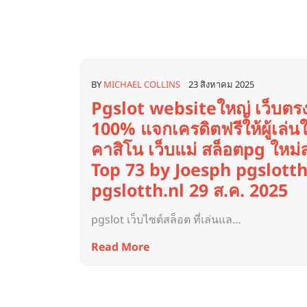
BY
MICHAEL COLLINS
23 สิงหาคม 2025
Pgslot websiteใหญ่ เว็บตรง
100% แจกเครดิตฟรีให้ผู้เล่นใ
คาสิโน เว็บแม่ สล็อตpg ใหม่ล
Top 73 by Joesph pgslott
pgslotth.nl 29 ส.ค. 2025
pgslot เว็บไซต์สล็อต ที่เล่นแล…
Read More