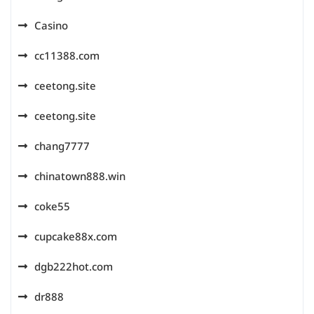
Casino
cc11388.com
ceetong.site
ceetong.site
chang7777
chinatown888.win
coke55
cupcake88x.com
dgb222hot.com
dr888