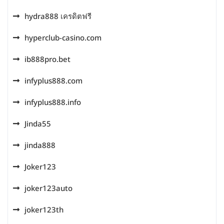
hydra888 เครดิตฟรี
hyperclub-casino.com
ib888pro.bet
infyplus888.com
infyplus888.info
Jinda55
jinda888
Joker123
joker123auto
joker123th