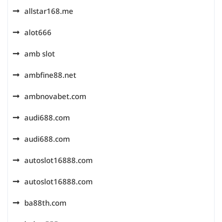
allstar168.me
alot666
amb slot
ambfine88.net
ambnovabet.com
audi688.com
audi688.com
autoslot16888.com
autoslot16888.com
ba88th.com