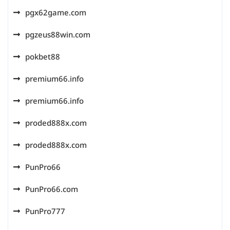
pgx62game.com
pgzeus88win.com
pokbet88
premium66.info
premium66.info
proded888x.com
proded888x.com
PunPro66
PunPro66.com
PunPro777