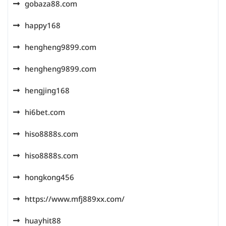
gobaza88.com
happy168
hengheng9899.com
hengheng9899.com
hengjing168
hi6bet.com
hiso8888s.com
hiso8888s.com
hongkong456
https://www.mfj889xx.com/
huayhit88