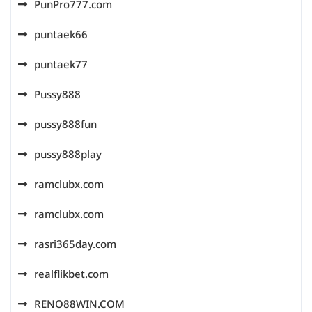
PunPro777.com
puntaek66
puntaek77
Pussy888
pussy888fun
pussy888play
ramclubx.com
ramclubx.com
rasri365day.com
realflikbet.com
RENO88WIN.COM