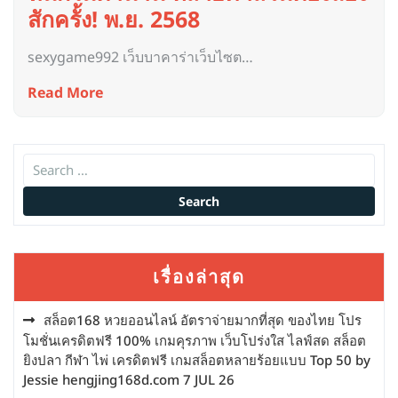
สักครั้ง! พ.ย. 2568
sexygame992 เว็บบาคาร่าเว็บไซต…
Read More
เรื่องล่าสุด
สล็อต168 หวยออนไลน์ อัตราจ่ายมากที่สุด ของไทย โปร
โมชั่นเครดิตฟรี 100% เกมคุรภาพ เว็บโปร่งใส ไลฟ์สด สล็อต
ยิงปลา กีฬา ไพ่ เครดิตฟรี เกมสล็อตหลายร้อยแบบ Top 50 by
Jessie hengjing168d.com 7 JUL 26