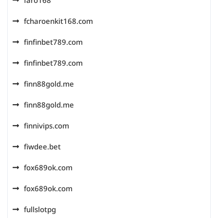
fcharoenkit168.com
finfinbet789.com
finfinbet789.com
finn88gold.me
finn88gold.me
finnivips.com
fiwdee.bet
fox689ok.com
fox689ok.com
fullslotpg