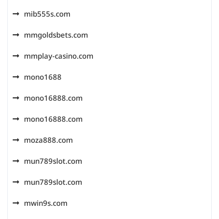
mib555s.com
mmgoldsbets.com
mmplay-casino.com
mono1688
mono16888.com
mono16888.com
moza888.com
mun789slot.com
mun789slot.com
mwin9s.com