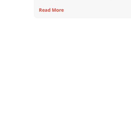
Read More