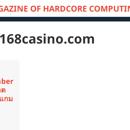
ZINE OF HARDCORE COMPUTING อัปเด
168casino.com
mber
อต
นเกม