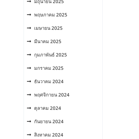
มิถุนายน 2025
พฤษภาคม 2025
เมษายน 2025
มีนาคม 2025
กุมภาพันธ์ 2025
มกราคม 2025
ธันวาคม 2024
พฤศจิกายน 2024
ตุลาคม 2024
กันยายน 2024
สิงหาคม 2024