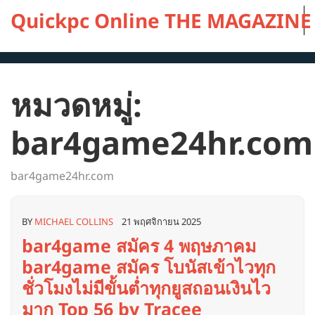
Skip
Quickpc Online THE MAGAZINE OF
to
content
หมวดหมู่:
bar4game24hr.com
bar4game24hr.com
BY
MICHAEL COLLINS
21 พฤศจิกายน 2025
bar4game สมัคร 4 พฤษภาคม
bar4game สมัคร โบนัสเข้าไวทุก
ชั่วโมงไม่มีขั้นต่ำทุกยูสถอนเงินไว
มาก Top 56 by Tracee