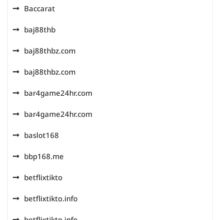
Baccarat
baj88thb
baj88thbz.com
baj88thbz.com
bar4game24hr.com
bar4game24hr.com
baslot168
bbp168.me
betflixtikto
betflixtikto.info
betflixtikto.info