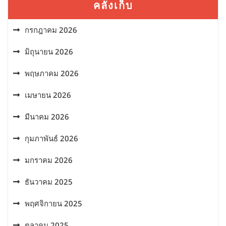
คลังเก็บ
กรกฎาคม 2026
มิถุนายน 2026
พฤษภาคม 2026
เมษายน 2026
มีนาคม 2026
กุมภาพันธ์ 2026
มกราคม 2026
ธันวาคม 2025
พฤศจิกายน 2025
ตุลาคม 2025