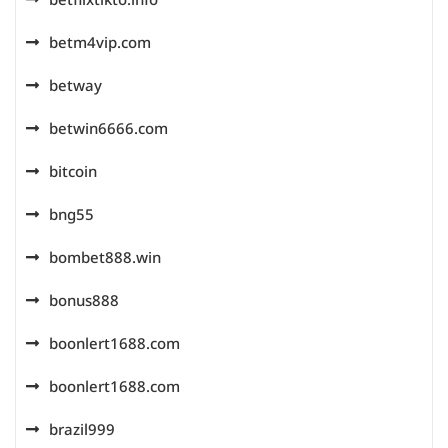
betm4vip.com
betway
betwin6666.com
bitcoin
bng55
bombet888.win
bonus888
boonlert1688.com
boonlert1688.com
brazil999