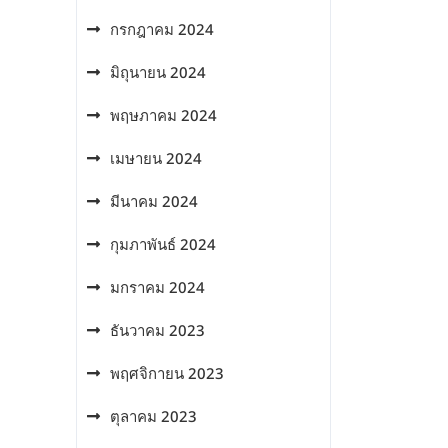
กรกฎาคม 2024
มิถุนายน 2024
พฤษภาคม 2024
เมษายน 2024
มีนาคม 2024
กุมภาพันธ์ 2024
มกราคม 2024
ธันวาคม 2023
พฤศจิกายน 2023
ตุลาคม 2023