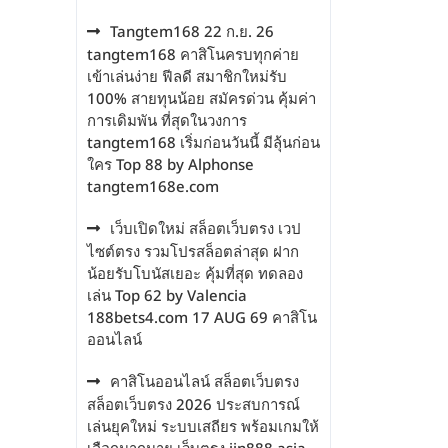
Tangtem168 22 ก.ย. 26
tangtem168 คาสิโนครบทุกค่าย
เข้าเล่นง่าย ฟีลดี สมาชิกใหม่รับ
100% สายทุนน้อย สมัครด่วน คุ้มค่า
การเดิมพัน ที่สุดในวงการ
tangtem168 เริ่มก่อนวันนี้ มีลุ้นก่อน
ใคร Top 88 by Alphonse
tangtem168e.com
เว็บเปิดใหม่ สล็อตเว็บตรง เวป
ไซต์ตรง รวมโปรสล็อตล่าสุด ฝาก
น้อยรับโบนัสเยอะ คุ้มที่สุด ทดลอง
เล่น Top 62 by Valencia
188bets4.com 17 AUG 69 คาสิโน
ออนไลน์
คาสิโนออนไลน์ สล็อตเว็บตรง
สล็อตเว็บตรง 2026 ประสบการณ์
เล่นยุคใหม่ ระบบเสถียร พร้อมเกมให้
เลือกมากมาย เว็บตรง jin888.asia