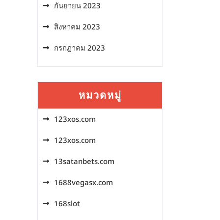
กันยายน 2023
สิงหาคม 2023
กรกฎาคม 2023
หมวดหมู่
123xos.com
123xos.com
13satanbets.com
1688vegasx.com
168slot