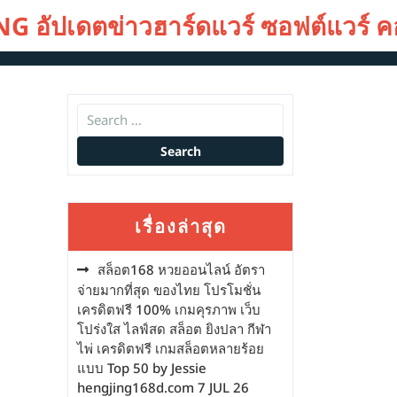
ตข่าวฮาร์ดแวร์ ซอฟต์แวร์ คอมพิวเ
เรื่องล่าสุด
สล็อต168 หวยออนไลน์ อัตรา
จ่ายมากที่สุด ของไทย โปรโมชั่น
เครดิตฟรี 100% เกมคุรภาพ เว็บ
โปร่งใส ไลฟ์สด สล็อต ยิงปลา กีฬา
ไพ่ เครดิตฟรี เกมสล็อตหลายร้อย
แบบ Top 50 by Jessie
hengjing168d.com 7 JUL 26