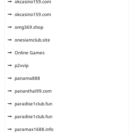
okcasino159.com
okcasino159.com
omg369.shop
onesiamclub.site
Online Games
p2vvip
panama888
pananthai99.com
paradise1club.fun
paradise1club.fun
paramax1688.info