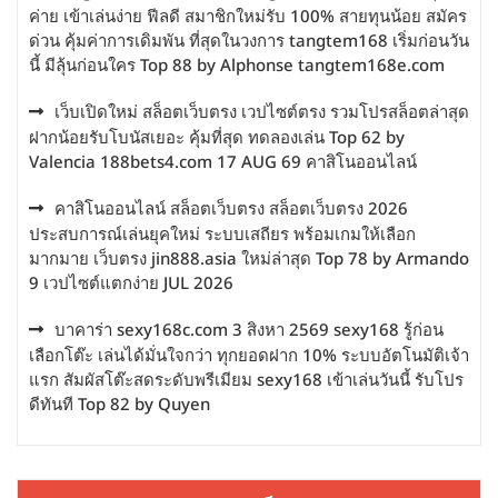
ค่าย เข้าเล่นง่าย ฟีลดี สมาชิกใหม่รับ 100% สายทุนน้อย สมัคร
ด่วน คุ้มค่าการเดิมพัน ที่สุดในวงการ tangtem168 เริ่มก่อนวัน
นี้ มีลุ้นก่อนใคร Top 88 by Alphonse tangtem168e.com
เว็บเปิดใหม่ สล็อตเว็บตรง เวปไซต์ตรง รวมโปรสล็อตล่าสุด
ฝากน้อยรับโบนัสเยอะ คุ้มที่สุด ทดลองเล่น Top 62 by
Valencia 188bets4.com 17 AUG 69 คาสิโนออนไลน์
คาสิโนออนไลน์ สล็อตเว็บตรง สล็อตเว็บตรง 2026
ประสบการณ์เล่นยุคใหม่ ระบบเสถียร พร้อมเกมให้เลือก
มากมาย เว็บตรง jin888.asia ใหม่ล่าสุด Top 78 by Armando
9 เวปไซต์แตกง่าย JUL 2026
บาคาร่า sexy168c.com 3 สิงหา 2569 sexy168 รู้ก่อน
เลือกโต๊ะ เล่นได้มั่นใจกว่า ทุกยอดฝาก 10% ระบบอัตโนมัติเจ้า
แรก สัมผัสโต๊ะสดระดับพรีเมียม sexy168 เข้าเล่นวันนี้ รับโปร
ดีทันที Top 82 by Quyen