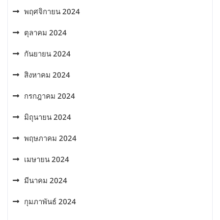
พฤศจิกายน 2024
ตุลาคม 2024
กันยายน 2024
สิงหาคม 2024
กรกฎาคม 2024
มิถุนายน 2024
พฤษภาคม 2024
เมษายน 2024
มีนาคม 2024
กุมภาพันธ์ 2024