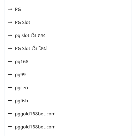
PG
PG Slot
pg slot เว็บตรง
PG Slot เว็บใหม่
pg168
pg99
pgceo
pgfish
pggold168bet.com
pggold168bet.com