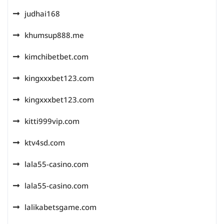
judhai168
khumsup888.me
kimchibetbet.com
kingxxxbet123.com
kingxxxbet123.com
kitti999vip.com
ktv4sd.com
lala55-casino.com
lala55-casino.com
lalikabetsgame.com