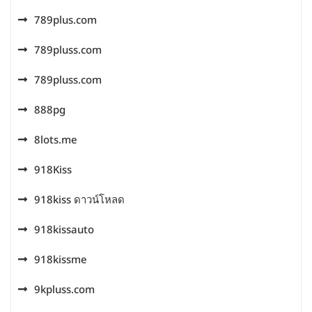
789plus.com
789pluss.com
789pluss.com
888pg
8lots.me
918Kiss
918kiss ดาวน์โหลด
918kissauto
918kissme
9kpluss.com