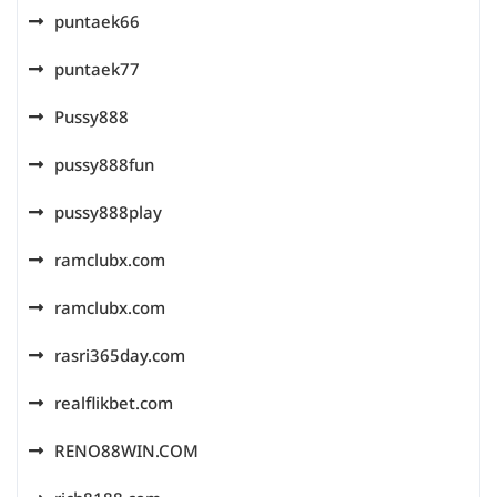
puntaek66
puntaek77
Pussy888
pussy888fun
pussy888play
ramclubx.com
ramclubx.com
rasri365day.com
realflikbet.com
RENO88WIN.COM