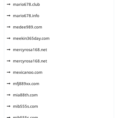
mario678.club
mario678.info
medee989.com
meekin365day.com
mercyrosa168.net
mercyrosa168.net
mexicanoo.com
mfj889xx.com
mia88th.com
mib555s.com
mib555s.com