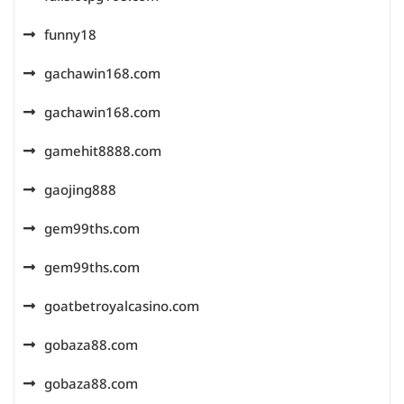
funny18
gachawin168.com
gachawin168.com
gamehit8888.com
gaojing888
gem99ths.com
gem99ths.com
goatbetroyalcasino.com
gobaza88.com
gobaza88.com