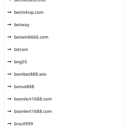
betm4vip.com
betway
betwin6666.com
bitcoin
bng55
bombet888.win
bonus888
boonlert1688.com
boonlert1688.com
brazil999