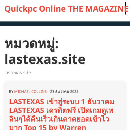
Skip
Quickpc Online THE MAGAZINE OF
to
content
หมวดหมู่:
lastexas.site
lastexas.site
BY
MICHAEL COLLINS
23 ธันวาคม 2025
LASTEXAS เข้าสู่ระบบ 1 ธันวาคม
LASTEXAS เครดิตฟรี เปิดเกมดูเพ
ลินๆได้คืนเร็วเกินคาดยอดเข้าไว
มาก Top 15 by Warren