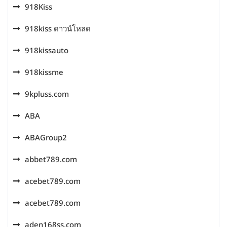
918Kiss
918kiss ดาวน์โหลด
918kissauto
918kissme
9kpluss.com
ABA
ABAGroup2
abbet789.com
acebet789.com
acebet789.com
aden168ss.com