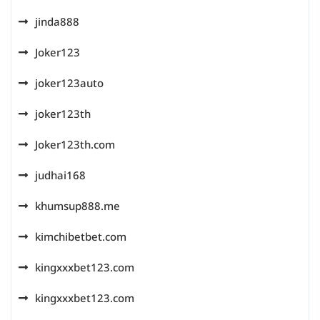
jinda888
Joker123
joker123auto
joker123th
Joker123th.com
judhai168
khumsup888.me
kimchibetbet.com
kingxxxbet123.com
kingxxxbet123.com