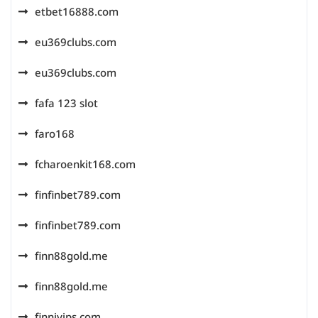
etbet16888.com
eu369clubs.com
eu369clubs.com
fafa 123 slot
faro168
fcharoenkit168.com
finfinbet789.com
finfinbet789.com
finn88gold.me
finn88gold.me
finnivips.com