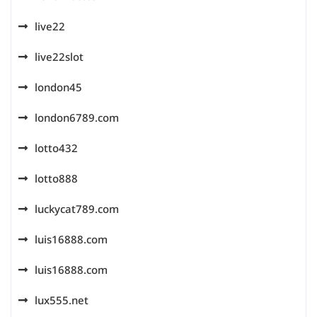
live22
live22slot
london45
london6789.com
lotto432
lotto888
luckycat789.com
luis16888.com
luis16888.com
lux555.net