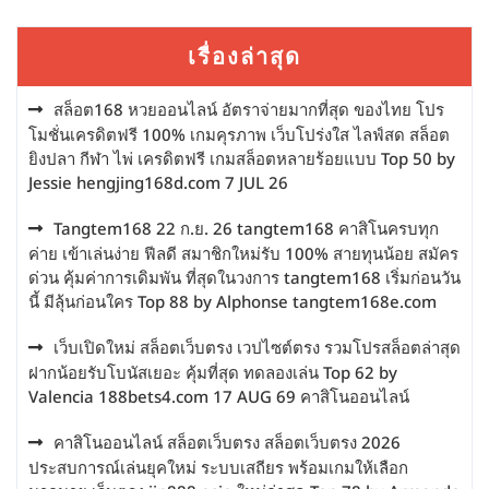
เรื่องล่าสุด
สล็อต168 หวยออนไลน์ อัตราจ่ายมากที่สุด ของไทย โปร
โมชั่นเครดิตฟรี 100% เกมคุรภาพ เว็บโปร่งใส ไลฟ์สด สล็อต
ยิงปลา กีฬา ไพ่ เครดิตฟรี เกมสล็อตหลายร้อยแบบ Top 50 by
Jessie hengjing168d.com 7 JUL 26
Tangtem168 22 ก.ย. 26 tangtem168 คาสิโนครบทุก
ค่าย เข้าเล่นง่าย ฟีลดี สมาชิกใหม่รับ 100% สายทุนน้อย สมัคร
ด่วน คุ้มค่าการเดิมพัน ที่สุดในวงการ tangtem168 เริ่มก่อนวัน
นี้ มีลุ้นก่อนใคร Top 88 by Alphonse tangtem168e.com
เว็บเปิดใหม่ สล็อตเว็บตรง เวปไซต์ตรง รวมโปรสล็อตล่าสุด
ฝากน้อยรับโบนัสเยอะ คุ้มที่สุด ทดลองเล่น Top 62 by
Valencia 188bets4.com 17 AUG 69 คาสิโนออนไลน์
คาสิโนออนไลน์ สล็อตเว็บตรง สล็อตเว็บตรง 2026
ประสบการณ์เล่นยุคใหม่ ระบบเสถียร พร้อมเกมให้เลือก