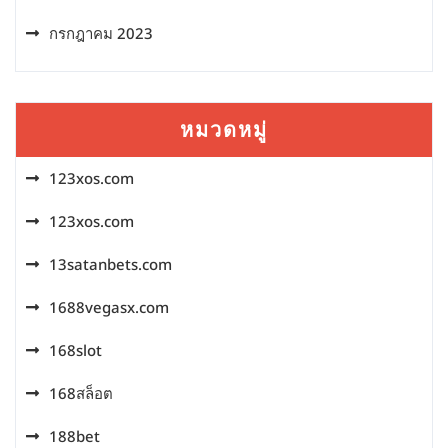
กรกฎาคม 2023
หมวดหมู่
123xos.com
123xos.com
13satanbets.com
1688vegasx.com
168slot
168สล็อต
188bet