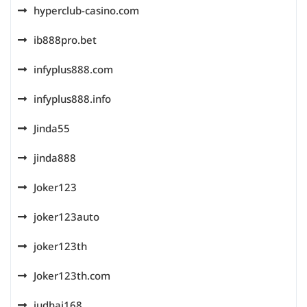
hyperclub-casino.com
ib888pro.bet
infyplus888.com
infyplus888.info
Jinda55
jinda888
Joker123
joker123auto
joker123th
Joker123th.com
judhai168