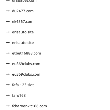
dr888bet.com
du2477.com
ek4567.com
erisauto.site
erisauto.site
etbet16888.com
eu369clubs.com
eu369clubs.com
fafa 123 slot
faro168
fcharoenkit168.com