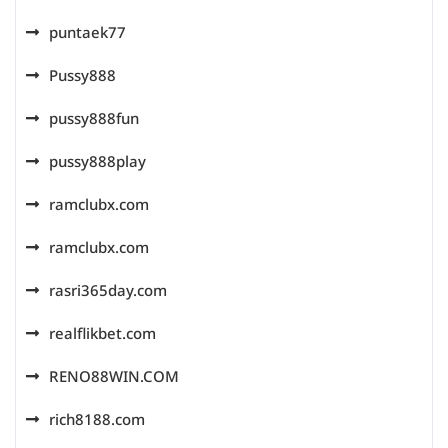
puntaek77
Pussy888
pussy888fun
pussy888play
ramclubx.com
ramclubx.com
rasri365day.com
realflikbet.com
RENO88WIN.COM
rich8188.com