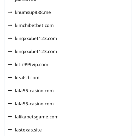
khumsup888.me
kimchibetbet.com
kingxxxbet123.com
kingxxxbet123.com
kitti999vip.com
ktv4sd.com
lala55-casino.com
lala55-casino.com
lalikabetsgame.com
lastexas.site