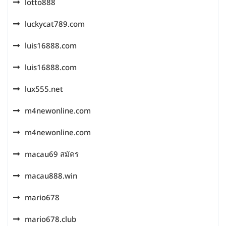
lotto888
luckycat789.com
luis16888.com
luis16888.com
lux555.net
m4newonline.com
m4newonline.com
macau69 สมัคร
macau888.win
mario678
mario678.club