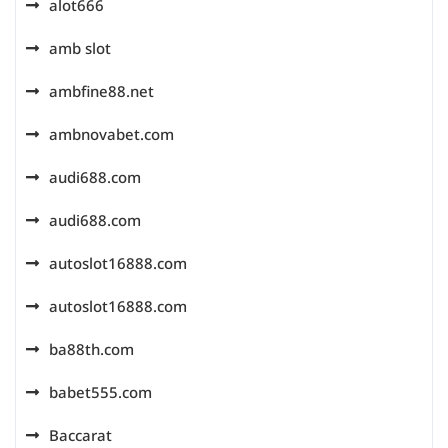
alot666
amb slot
ambfine88.net
ambnovabet.com
audi688.com
audi688.com
autoslot16888.com
autoslot16888.com
ba88th.com
babet555.com
Baccarat