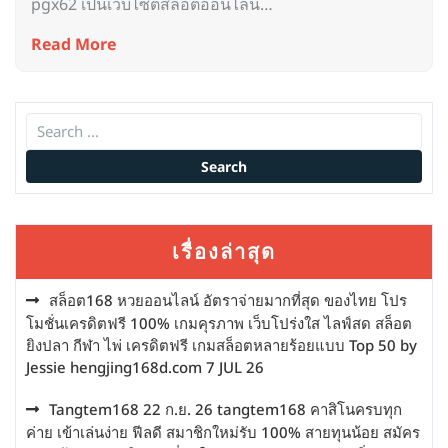
pgx62 เป็นเว็บไซต์สล็อตออนไลน์…
Read More
เรื่องล่าสุด
สล็อต168 หวยออนไลน์ อัตราจ่ายมากที่สุด ของไทย โปร
โมชั่นเครดิตฟรี 100% เกมคุรภาพ เว็บโปร่งใส ไลฟ์สด สล็อต
ยิงปลา กีฬา ไพ่ เครดิตฟรี เกมสล็อตหลายร้อยแบบ Top 50 by
Jessie hengjing168d.com 7 JUL 26
Tangtem168 22 ก.ย. 26 tangtem168 คาสิโนครบทุก
ค่าย เข้าเล่นง่าย ฟีลดี สมาชิกใหม่รับ 100% สายทุนน้อย สมัคร