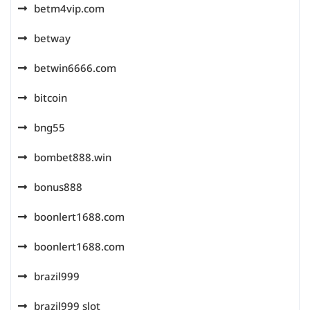
betm4vip.com
betway
betwin6666.com
bitcoin
bng55
bombet888.win
bonus888
boonlert1688.com
boonlert1688.com
brazil999
brazil999 slot