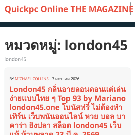
Skip
Quickpc Online THE MAGAZINE OF
to
content
หมวดหมู่:
london45
london45
BY
MICHAEL COLLINS
7 มกราคม 2026
London45 กลิ่นอายลอนดอนแต่เล่น
ง่ายแบบไทย ๆ Top 93 by Mariano
london45.one โบนัสฟรี ไม่ต้องทำ
เทิร์น เว็บพนันออนไลน์ หวย บอล บา
คาร่า ยิงปลา สล็อต london45 เว็บ
แท้ ห้ามพลาด 23 มี.ค. 2569