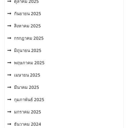
ตุลาคม 2025
กันยายน 2025
สิงหาคม 2025
กรกฎาคม 2025
มิถุนายน 2025
พฤษภาคม 2025
เมษายน 2025
มีนาคม 2025
กุมภาพันธ์ 2025
มกราคม 2025
ธันวาคม 2024