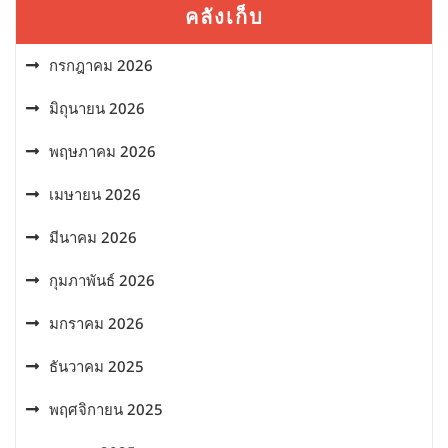
คลังเก็บ
กรกฎาคม 2026
มิถุนายน 2026
พฤษภาคม 2026
เมษายน 2026
มีนาคม 2026
กุมภาพันธ์ 2026
มกราคม 2026
ธันวาคม 2025
พฤศจิกายน 2025