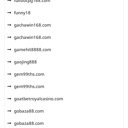
fullslotpg168.com
funny18
gachawin168.com
gachawin168.com
gamehit8888.com
gaojing888
gem99ths.com
gem99ths.com
goatbetroyalcasino.com
gobaza88.com
gobaza88.com