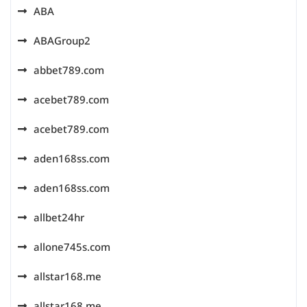
ABA
ABAGroup2
abbet789.com
acebet789.com
acebet789.com
aden168ss.com
aden168ss.com
allbet24hr
allone745s.com
allstar168.me
allstar168.me