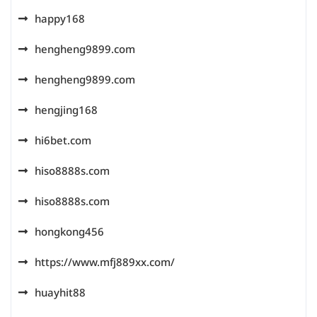
happy168
hengheng9899.com
hengheng9899.com
hengjing168
hi6bet.com
hiso8888s.com
hiso8888s.com
hongkong456
https://www.mfj889xx.com/
huayhit88