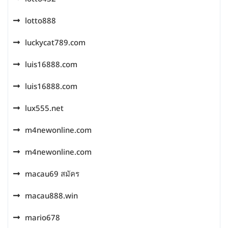
lotto888
luckycat789.com
luis16888.com
luis16888.com
lux555.net
m4newonline.com
m4newonline.com
macau69 สมัคร
macau888.win
mario678