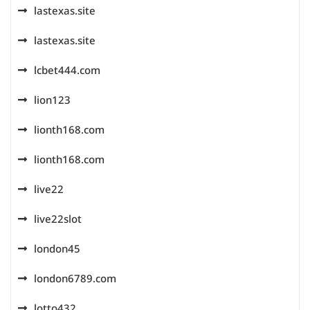
lastexas.site
lastexas.site
lcbet444.com
lion123
lionth168.com
lionth168.com
live22
live22slot
london45
london6789.com
lotto432