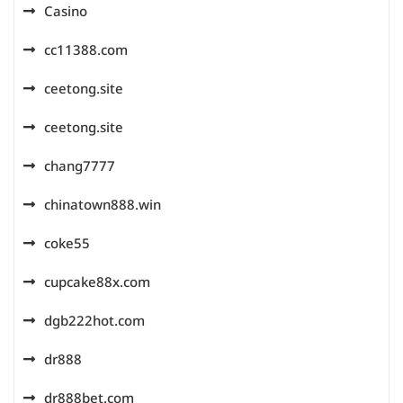
Casino
cc11388.com
ceetong.site
ceetong.site
chang7777
chinatown888.win
coke55
cupcake88x.com
dgb222hot.com
dr888
dr888bet.com