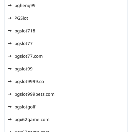
pgheng99
PGSlot
pgslot718
pgslot77
pgslot77.com
pgslot99
pgslot9999.co
pgslot999bets.com
pgslotgolf
pgx62game.com
pgx62game.com