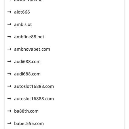
alot666
amb slot
ambfine88.net
ambnovabet.com
audi688.com
audi688.com
autoslot16888.com
autoslot16888.com
ba88th.com
babet555.com