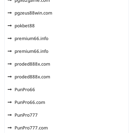
pgzeus88win.com
pokbet88
premium66.info
premium66.info
proded888x.com
proded888x.com
PunPro66
PunPro66.com
PunPro777
PunPro777.com