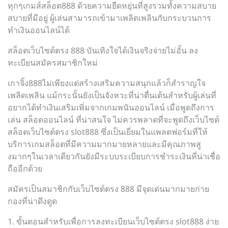
ทุกๆเกมส์สล็อต888 ด้วยความยืดหยุ่นที่สูงรวมทั้งความสบาย
สบายที่มีอยู่ ผู้เล่นสามารถเข้ามาเพลิดเพลินกับกระบวนการ
ทำเงินออนไลน์ได้
สล็อตเว็บไซต์ตรง 888 บันเทิงใจได้เงินจริงจ่ายไม่อั้น ลง
ทะเบียนสมัครสมาชิกใหม่
เกาจิ้ง888ไม่เพียงแต่สร้างเสริมความสนุกแล้วก็สำราญใจ
เพลิดเพลิน แม้กระนั้นยังเป็นจังหวะที่น่าตื่นเต้นสำหรับผู้เล่นที่
อยากได้ทำเงินเสริมเพิ่มจากเกมพนันออนไลน์ เมื่อพูดถึงการ
เล่น สล็อตออนไลน์ ที่น่าสนใจ ไม่ควรพลาดที่จะพูดถึงเว็บไซต์
สล็อตเว็บไซต์ตรง slot888 ซึ่งเป็นเยี่ยมในแพลตฟอร์มที่ให้
บริการเกมสล็อตที่มีความมากมายหลายและมีคุณภาพสู
งมากๆในเวลาเดียวกันยังมีระบบระเบียบการชำระเงินที่น่าเชื่อ
ถืออีกด้วย
สมัครเป็นสมาชิกกับเว็บไซต์ตรง 888 มีจุดเด่นมากมายก่าย
กองที่น่าดึงดูด
1. ขั้นตอนสำหรับเพื่อการลงทะเบียนเว็บไซต์ตรง slot888 ง่าย