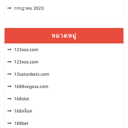
กรกฎาคม 2023
หมวดหมู่
123xos.com
123xos.com
13satanbets.com
1688vegasx.com
168slot
168สล็อต
188bet