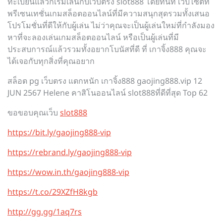
ทะเบียนแล้วก็เริ่มเล่นกับเว็บตรง slot888 โดยทันที เว็บไซต์ที่
พรีเซนเทชั่นเกมสล็อตออนไลน์ที่มีความสนุกสุดรวมทั้งเสนอ
โปรโมชั่นที่ดีให้กับผู้เล่น ไม่ว่าคุณจะเป็นผู้เล่นใหม่ที่กำลังมอง
หาที่จะลองเล่นเกมสล็อตออนไลน์ หรือเป็นผู้เล่นที่มี
ประสบการณ์แล้วรวมทั้งอยากโบนัสที่ดี ที่ เกาจิ้ง888 คุณจะ
ได้เจอกับทุกสิ่งที่คุณอยาก
สล็อต pg เว็บตรง แตกหนัก เกาจิ้ง888 gaojing888.vip 12
JUN 2567 Helene คาสิโนออนไลน์ slot888ที่ดีที่สุด Top 62
ขอขอบคุณเว็บ
slot888
https://bit.ly/gaojing888-vip
https://rebrand.ly/gaojing888-vip
https://wow.in.th/gaojing888-vip
https://t.co/29XZfH8kgb
http://gg.gg/1aq7rs