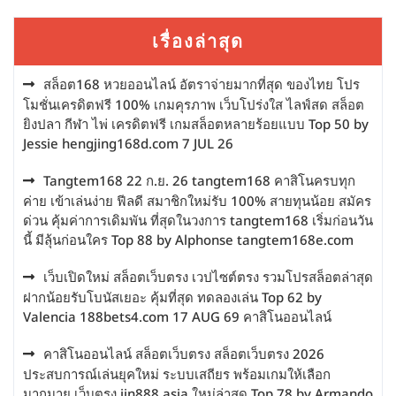
เรื่องล่าสุด
สล็อต168 หวยออนไลน์ อัตราจ่ายมากที่สุด ของไทย โปร
โมชั่นเครดิตฟรี 100% เกมคุรภาพ เว็บโปร่งใส ไลฟ์สด สล็อต
ยิงปลา กีฬา ไพ่ เครดิตฟรี เกมสล็อตหลายร้อยแบบ Top 50 by
Jessie hengjing168d.com 7 JUL 26
Tangtem168 22 ก.ย. 26 tangtem168 คาสิโนครบทุก
ค่าย เข้าเล่นง่าย ฟีลดี สมาชิกใหม่รับ 100% สายทุนน้อย สมัคร
ด่วน คุ้มค่าการเดิมพัน ที่สุดในวงการ tangtem168 เริ่มก่อนวัน
นี้ มีลุ้นก่อนใคร Top 88 by Alphonse tangtem168e.com
เว็บเปิดใหม่ สล็อตเว็บตรง เวปไซต์ตรง รวมโปรสล็อตล่าสุด
ฝากน้อยรับโบนัสเยอะ คุ้มที่สุด ทดลองเล่น Top 62 by
Valencia 188bets4.com 17 AUG 69 คาสิโนออนไลน์
คาสิโนออนไลน์ สล็อตเว็บตรง สล็อตเว็บตรง 2026
ประสบการณ์เล่นยุคใหม่ ระบบเสถียร พร้อมเกมให้เลือก
มากมาย เว็บตรง jin888.asia ใหม่ล่าสุด Top 78 by Armando