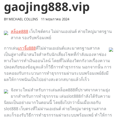
gaojing888.vip
BY
MICHAEL COLLINS
11 พฤษภาคม 2024
สล็อต888
เว็บไซต์ตรง ไม่ผ่านเอเย่นต์ ค่ายใหญ่มาตรฐาน
สากล รองรับพร้อมเพย์
การเล่น
เกาจิ้ง888
ที่ไม่ผ่านเอเย่นต์และมาตรฐานสากล
เป็นลู่ทางที่น่าสนใจสำหรับนักเสี่ยงโชคที่กำลังมองหาช่อง
ทางในการทำเงินออนไลน์ โดยที่ไม่ต้องวิตกกังวลเรื่องความ
ปลอดภัยของข้อมูลแล้วก็วิธีการทำธุรกรรม นอกจากนั้น การ
รอคอยงรับกระบวนการทำธุรกรรมผ่านระบบพร้อมเพย์ยังมี
ผลให้การพนันเป็นไปอย่างสะดวกสบายแล้วก็เร็ว
จังหวะใหม่สำหรับการเล่นสล็อต888ที่ปราศจากความยุ่ง
ยากสำหรับการทำธุรกรรม เล่นslot888กำลังได้รับความ
นิยมเป็นอย่างมากในตอนนี้ โดยยิ่งไปกว่านั้นเมื่อเจอกับ
slot888 เว็บตรงที่ไม่ผ่านเอเย่นต์ ค่ายใหญ่มาตรฐานสากล
และก็รองรับวิธีการทำธุรกรรมผ่านระบบพร้อมเพย์ ทำให้การ