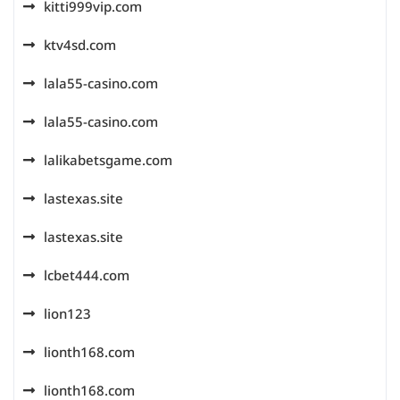
kitti999vip.com
ktv4sd.com
lala55-casino.com
lala55-casino.com
lalikabetsgame.com
lastexas.site
lastexas.site
lcbet444.com
lion123
lionth168.com
lionth168.com