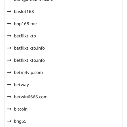
baslot168
bbp168.me
betflixtikto
betflixtikto.info
betflixtikto.info
betm4vip.com
betway
betwin6666.com
bitcoin
bng55