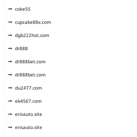
coke55
cupcake88x.com
dgb222hot.com
dr888
dr888bet.com
dr888bet.com
du2477.com
ek4567.com
erisauto.site
erisauto.site