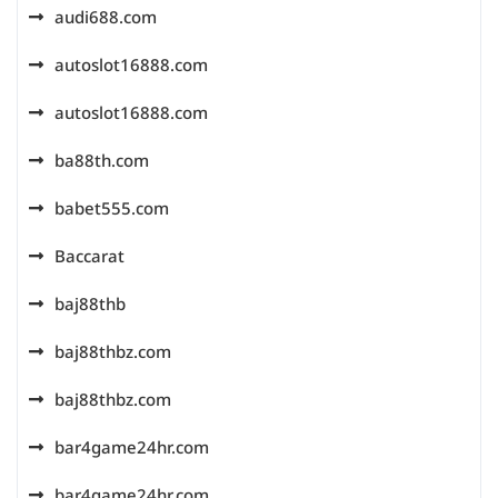
audi688.com
autoslot16888.com
autoslot16888.com
ba88th.com
babet555.com
Baccarat
baj88thb
baj88thbz.com
baj88thbz.com
bar4game24hr.com
bar4game24hr.com