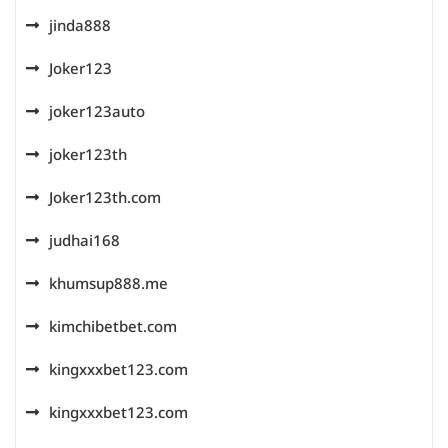
jinda888
Joker123
joker123auto
joker123th
Joker123th.com
judhai168
khumsup888.me
kimchibetbet.com
kingxxxbet123.com
kingxxxbet123.com