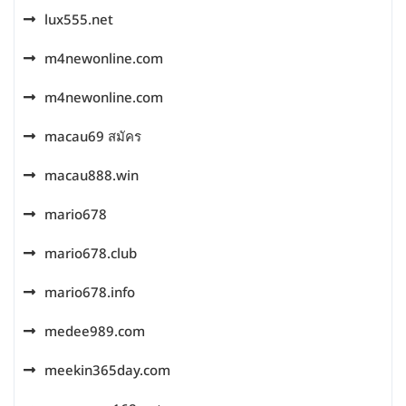
lux555.net
m4newonline.com
m4newonline.com
macau69 สมัคร
macau888.win
mario678
mario678.club
mario678.info
medee989.com
meekin365day.com