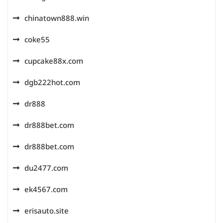
chinatown888.win
coke55
cupcake88x.com
dgb222hot.com
dr888
dr888bet.com
dr888bet.com
du2477.com
ek4567.com
erisauto.site