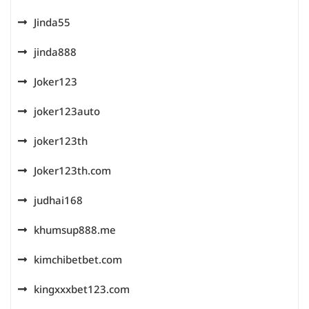
Jinda55
jinda888
Joker123
joker123auto
joker123th
Joker123th.com
judhai168
khumsup888.me
kimchibetbet.com
kingxxxbet123.com