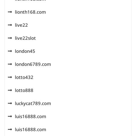
lionth168.com
live22
live22slot
london45
london6789.com
lotto432
lotto888
luckycat789.com
luis16888.com
luis16888.com