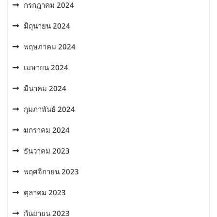
กรกฎาคม 2024
มิถุนายน 2024
พฤษภาคม 2024
เมษายน 2024
มีนาคม 2024
กุมภาพันธ์ 2024
มกราคม 2024
ธันวาคม 2023
พฤศจิกายน 2023
ตุลาคม 2023
กันยายน 2023