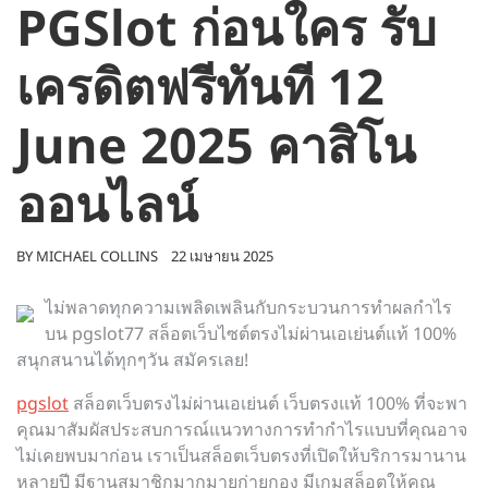
PGSlot ก่อนใคร รับ
เครดิตฟรีทันที 12
June 2025 คาสิโน
ออนไลน์
BY
MICHAEL COLLINS
22 เมษายน 2025
ไม่พลาดทุกความเพลิดเพลินกับกระบวนการทำผลกำไร
บน pgslot77 สล็อตเว็บไซต์ตรงไม่ผ่านเอเย่นต์แท้ 100%
สนุกสนานได้ทุกๆวัน สมัครเลย!
pgslot
สล็อตเว็บตรงไม่ผ่านเอเย่นต์ เว็บตรงแท้ 100% ที่จะพา
คุณมาสัมผัสประสบการณ์แนวทางการทำกำไรแบบที่คุณอาจ
ไม่เคยพบมาก่อน เราเป็นสล็อตเว็บตรงที่เปิดให้บริการมานาน
หลายปี มีฐานสมาชิกมากมายก่ายกอง มีเกมสล็อตให้คุณ