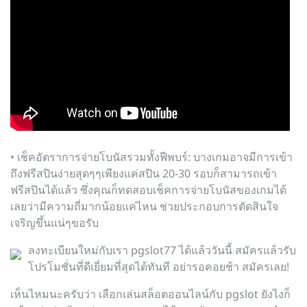
• เช็คอัตราการจ่ายโบนัสรวมทั้งฟีพบร์: บางเกมอาจมีการเข้า
ถึงฟรีสปินง่ายสุดๆๆเพียงแค่สปิน 20-30 รอบก็สามารถเข้า
ฟรีสปินได้แล้ว ซึ่งคุณก็ทดสอบเช็คการจ่ายโบนัสของเกมได้
เลยว่ามีความถี่มากน้อยแค่ไหน ช่วยประกอบการตัดสินใจ
เจริญขึ้นแน่ๆขอรับ
ลงทะเบียนใหม่กับเรา pgslot77 ได้แล้ววันนี้ สมัครแล้วรับ
โปรโมชั่นที่ดีเยี่ยมที่สุดได้ทันที อย่ารอคอยช้า สมัครเลย!
เห็นไหมนะครับว่า เลือกเล่นสล็อตออนไลน์กับ pgslot ยังไงก็