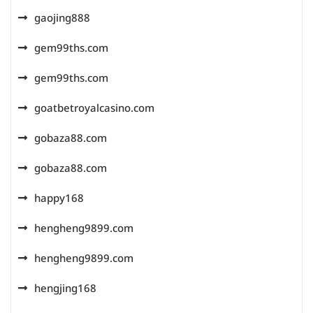
gaojing888
gem99ths.com
gem99ths.com
goatbetroyalcasino.com
gobaza88.com
gobaza88.com
happy168
hengheng9899.com
hengheng9899.com
hengjing168