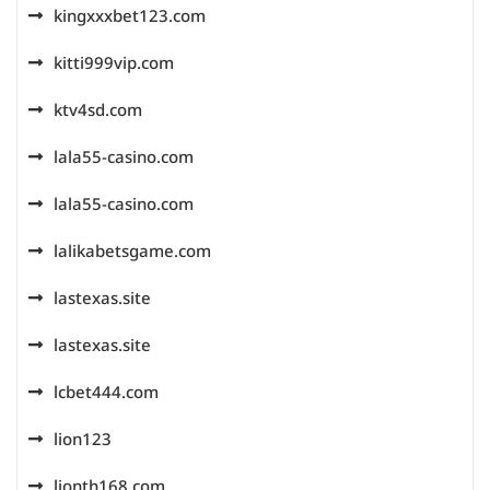
kingxxxbet123.com
kitti999vip.com
ktv4sd.com
lala55-casino.com
lala55-casino.com
lalikabetsgame.com
lastexas.site
lastexas.site
lcbet444.com
lion123
lionth168.com