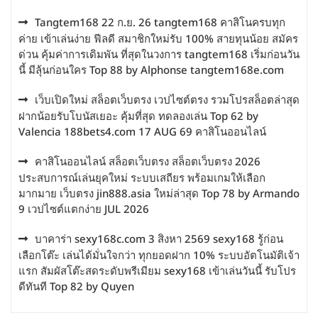
Tangtem168 22 ก.ย. 26 tangtem168 คาสิโนครบทุก
ค่าย เข้าเล่นง่าย ฟีลดี สมาชิกใหม่รับ 100% สายทุนน้อย สมัคร
ด่วน คุ้มค่าการเดิมพัน ที่สุดในวงการ tangtem168 เริ่มก่อนวัน
นี้ มีลุ้นก่อนใคร Top 88 by Alphonse tangtem168e.com
เว็บเปิดใหม่ สล็อตเว็บตรง เวปไซต์ตรง รวมโปรสล็อตล่าสุด
ฝากน้อยรับโบนัสเยอะ คุ้มที่สุด ทดลองเล่น Top 62 by
Valencia 188bets4.com 17 AUG 69 คาสิโนออนไลน์
คาสิโนออนไลน์ สล็อตเว็บตรง สล็อตเว็บตรง 2026
ประสบการณ์เล่นยุคใหม่ ระบบเสถียร พร้อมเกมให้เลือก
มากมาย เว็บตรง jin888.asia ใหม่ล่าสุด Top 78 by Armando
9 เวปไซต์แตกง่าย JUL 2026
บาคาร่า sexy168c.com 3 สิงหา 2569 sexy168 รู้ก่อน
เลือกโต๊ะ เล่นได้มั่นใจกว่า ทุกยอดฝาก 10% ระบบอัตโนมัติเจ้า
แรก สัมผัสโต๊ะสดระดับพรีเมียม sexy168 เข้าเล่นวันนี้ รับโปร
ดีทันที Top 82 by Quyen