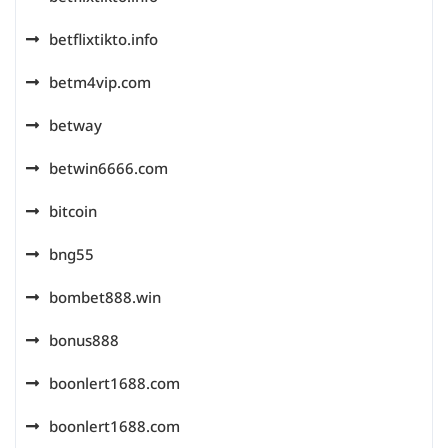
betflixtikto.info
betm4vip.com
betway
betwin6666.com
bitcoin
bng55
bombet888.win
bonus888
boonlert1688.com
boonlert1688.com