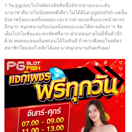
1 วัน pgslotเว็บไซต์ตรงลิขสิทธิ์แท้จากค่ายเกมระดับ
นานาชาติมากไม่น้อยเลยทีเดียว ไม่ได้มีแค่ pgslotfish แค่นั้น
ยังมาพร้อมเกมสล็อตเยอะแยะจากค่ายเกมชั้นแนวหน้าต่างๆ
อีกมาก สนุกสนานกับเกมสล็อตเยอะแยะได้ตามต้องการ จัด
เต็มโปรโมชั่นและเครดิตฟรีมาก ฝากถอนง่ายไม่มีขั้นต่ำอีก
ด้วย ทดลองเล่นสล็อตก่อนได้ในทันที ถ้าหากพึงพอใจสมัคร
สมาชิกใหม่ล่ะก็ คลิกได้เลย มาสนุกสนานกันครับผม!