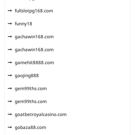
fullslotpg168.com
funny18
gachawin168.com
gachawin168.com
gamehit8888.com
gaojing888
gem99ths.com
gem99ths.com
goatbetroyalcasino.com
gobaza88.com