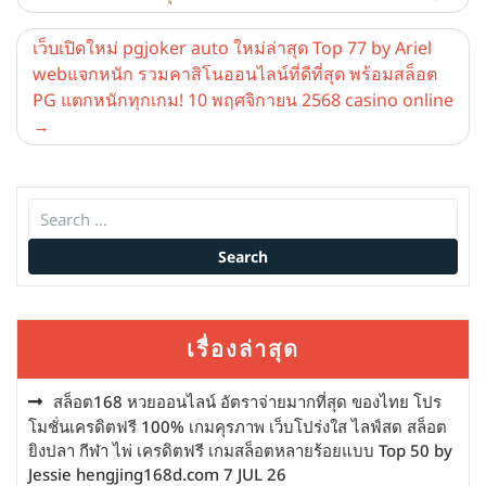
เว็บเปิดใหม่ pgjoker auto ใหม่ล่าสุด Top 77 by Ariel
webแจกหนัก รวมคาสิโนออนไลน์ที่ดีที่สุด พร้อมสล็อต
PG แตกหนักทุกเกม! 10 พฤศจิกายน 2568 casino online
เรื่องล่าสุด
สล็อต168 หวยออนไลน์ อัตราจ่ายมากที่สุด ของไทย โปร
โมชั่นเครดิตฟรี 100% เกมคุรภาพ เว็บโปร่งใส ไลฟ์สด สล็อต
ยิงปลา กีฬา ไพ่ เครดิตฟรี เกมสล็อตหลายร้อยแบบ Top 50 by
Jessie hengjing168d.com 7 JUL 26