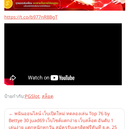
https://t.co/b977nR8BgT
ป้ายกำกับ:
PGSlot
,
สล็อต
แนะแนว
พนันออนไลน์ เว็บเปิดใหม่ ทดลองเล่น Top 76 by
Bettye 30 juad69 เว็บไซต์แตกง่าย เว็บสล็อต อันดับ 1
เรื่อง
เล่นง่าย แตกหนักทุกวัน สมัครรับเครดิตฟรีทันที ธ.ค. 25