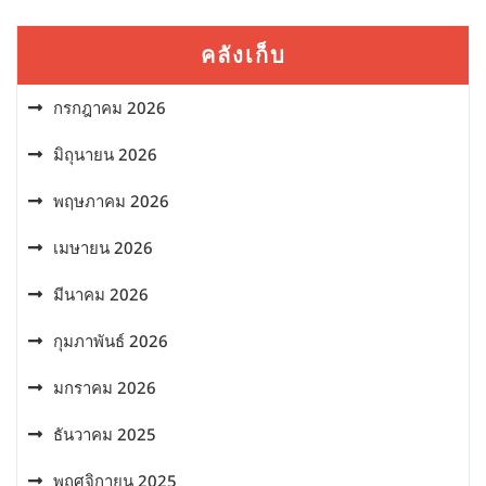
คลังเก็บ
กรกฎาคม 2026
มิถุนายน 2026
พฤษภาคม 2026
เมษายน 2026
มีนาคม 2026
กุมภาพันธ์ 2026
มกราคม 2026
ธันวาคม 2025
พฤศจิกายน 2025