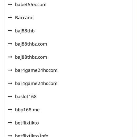
babet555.com
Baccarat
baj88thb
baj88thbz.com
baj88thbz.com
bar4game24hr.com
bar4game24hr.com
baslot168
bbp168.me
betflixtikto
betflixtikto.info