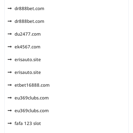
dr888bet.com
dr888bet.com
du2477.com
ek4567.com
erisauto.site
erisauto.site
etbet16888.com
eu369clubs.com
eu369clubs.com
fafa 123 slot