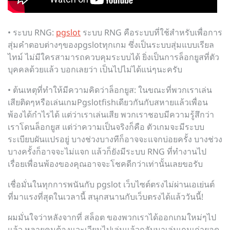
• ระบบ RNG:
pgslot
ระบบ RNG คือระบบที่ใช้สำหรับเพื่อการ
สุ่มคำตอบต่างๆของpgslotทุกเกม ซึ่งเป็นระบบสุ่มแบบเรียล
ไทม์ ไม่มีใครสามารถควบคุมระบบได้ ยิ่งเป็นการล็อกยูสที่ตัว
บุคคลด้วยแล้ว บอกเลยว่า เป็นไปไม่ได้แน่ๆนะครับ
• ต้นเหตุที่ทำให้มีความคิดว่าล็อกยูส: ในขณะที่พวกเราเล่น
เสียติดๆหรือเล่นเกมPgslotfishเดียวกันกับสหายแล้วเพื่อน
พ้องได้กำไรได้ แต่ว่าเราเล่นเสีย พวกเราชอบมีความรู้สึกว่า
เราโดนล็อกยูส แต่ว่าความเป็นจริงก็คือ ตัวเกมจะมีระบบ
ระเบียบผันแปรอยู่ บางช่วงบางทีก็อาจจะแจกบ่อยครั้ง บางช่วง
บางครั้งก็อาจจะไม่แจก แล้วก็ยังมีระบบ RNG ที่ทำงานไป
เรื่อยเพื่อนพ้องของคุณอาจจะโชคดีกว่าเท่านั้นเลยขอรับ
เชื่อมั่นในทุกการพนันกับ pgslot เว็บไซต์ตรงไม่ผ่านเอเย่นต์
ที่มาแรงที่สุดในเวลานี้ สนุกสนานกับเว็บตรงได้แล้ววันนี้!
ผมมั่นใจว่าหลังจากที่ สล็อต ของพวกเราได้ออกเกมใหม่ๆไป
แล้ว หลายคนต้องแวะเวียนไปเล่นแล้วกลับมาเล่นเกมเก่ายอด