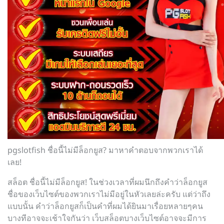
pgslotfish ชื่อนี้ไม่มีล็อกยูส? มาหาคำตอบจากพวกเราได้
เลย!
สล็อต ชื่อนี้ไม่มีล็อกยูส! ในช่วงเวลาที่ผมนึกถึงคำว่าล็อกยูส
ชื่อของเว็บไซต์ของพวกเราไม่มีอยู่ในหัวเลยล่ะครับ แต่ว่าถึง
แบบนั้น คำว่าล็อกยูสก็เป็นคำที่ผมได้ยินมาเรื่อยหลายๆคน
บางทีอาจจะเช้าใจกันว่า เว็บสล็อตบางเว็บไซต์อาจจะมีการ