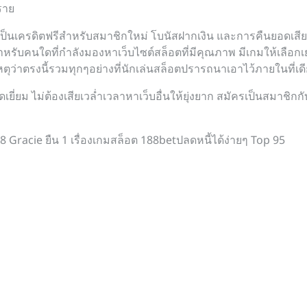
ราย
าจะเป็นเครดิตฟรีสำหรับสมาชิกใหม่ โบนัสฝากเงิน และการคืนยอดเสีย
สำหรับคนใดที่กำลังมองหาเว็บไซต์สล็อตที่มีคุณภาพ มีเกมให้เลือก
ุว่าตรงนี้รวมทุกๆอย่างที่นักเล่นสล็อตปรารถนาเอาไว้ภายในที่เด
ยม ไม่ต้องเสียเวล่ำเวลาหาเว็บอื่นให้ยุ่งยาก สมัครเป็นสมาชิกกั
Gracie ยืน 1 เรื่องเกมสล็อต 188betปลดหนี้ได้ง่ายๆ Top 95