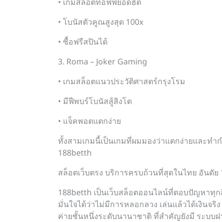
• เกมสล็อตทอฟฟี่ยอดฮิต
• โบนัสตัวคูณสูงสุด 100x
• ซื้อฟรีสปินได้
3. Roma – Joker Gaming
• เกมสล็อตแนวประวัติศาสตร์กรุงโรม
• มีฟีพบร์โบนัสสู้สิงโต
• แจ็คพอตแตกง่าย
ทั้งสามเกมนี้เป็นเกมที่ผมมองว่าแตกง่ายและทำกำไ
188betth
สล็อตเว็บตรง บริการครบถ้วนที่สุดในไทย อันดัย 
188betth เป็นเว็บสล็อตออนไลน์ที่ตอบปัญหาทุกสิ่ง
มั่นใจได้ว่าไม่มีการหลอกลวง เล่นแล้วได้เงินจร
ค่ายชั้นหนึ่งระดับนานาชาติ ที่สำคัญยังมี ระบบฝา