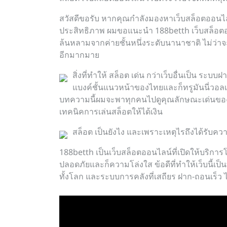
สวัสดีขอรับ หากคุณกำลังมองหาเว็บสล็อตออนไลน์ท
ประสิทธิภาพ ผมขอแนะนำ 188betth เว็บสล็อตออน
ล้นหลามจากค่ายชั้นหนึ่งระดับนานาชาติ ไม่ว่า
อีกมากมาย
สิ่งที่ทำให้ สล็อต เด่น กว่าเว็บอื่นเป็น ระบ
แบงค์ชั้นแนวหน้าของไทยและก็ทรูมันนี่วอลเ
บทความนี้ผมจะพาทุกคนไปดูคุณลักษณะเด่นขอ
เทคนิคการเล่นสล็อตให้ได้เงิน
สล็อต เป็นยังไง และเพราะเหตุไรถึงได้รับคว
188betth เป็นเว็บสล็อตออนไลน์ที่เปิดให้บริการโ
ปลอดภัยและก็ความโล่งใส ข้อดีที่ทำให้เว็บนี้เป็น
ทั้งโลก และระบบการคลังที่เสถียร ฝาก-ถอนเร็ว ไม