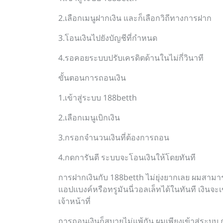
2.เลือกเมนูฝากเงิน และก็เลือกวิถีทางการฝาก
3.โอนเงินไปยังบัญชีที่กำหนด
4.รอคอยระบบปรับเครดิตด้านในไม่กี่วินาที
ขั้นตอนการถอนเงิน
1.เข้าสู่ระบบ 188betth
2.เลือกเมนูเบิกเงิน
3.กรอกจำนวนเงินที่ต้องการถอน
4.กดการันตี ระบบจะโอนเงินให้โดยทันที
การฝากเงินกับ 188betth ไม่ยุ่งยากเลย ผมสามารถ
แอปแบงค์หรือทรูมันนี่วอลเล็ทได้ในทันที เงินจ
เจ้าหน้าที่
การถอนเงินก็สบายไม่แพ้กัน ผมเพียงเข้าสู่ระ