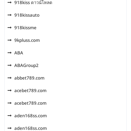
918kiss ดาวน์โหลด
918kissauto
918kissme
9kpluss.com
ABA
ABAGroup2
abbet789.com
acebet789.com
acebet789.com
aden168ss.com
aden168ss.com