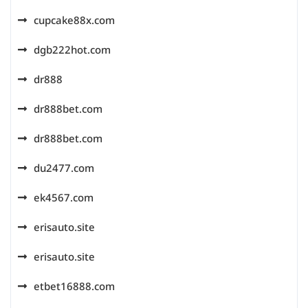
cupcake88x.com
dgb222hot.com
dr888
dr888bet.com
dr888bet.com
du2477.com
ek4567.com
erisauto.site
erisauto.site
etbet16888.com