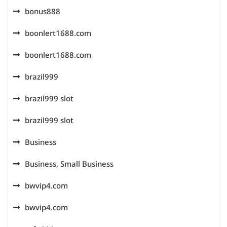
bonus888
boonlert1688.com
boonlert1688.com
brazil999
brazil999 slot
brazil999 slot
Business
Business, Small Business
bwvip4.com
bwvip4.com