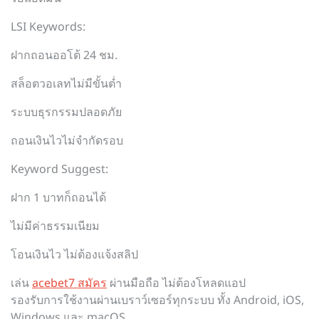
LSI Keywords:
ฝากถอนออโต้ 24 ชม.
สล็อตวอเลทไม่มีขั้นต่ำ
ระบบธุรกรรมปลอดภัย
ถอนเงินไวไม่จำกัดรอบ
Keyword Suggest:
ฝาก 1 บาทก็ถอนได้
ไม่มีค่าธรรมเนียม
โอนเงินไว ไม่ต้องแจ้งสลิป
เล่น
acebet7 สมัคร
ผ่านมือถือ ไม่ต้องโหลดแอป
รองรับการใช้งานผ่านเบราว์เซอร์ทุกระบบ ทั้ง Android, iOS,
Windows และ macOS