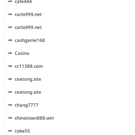
cafe444
carlo999.net
carlo999.net
cashgame168
Casino
cc11388.com
ceetong.site
ceetong.site
chang7777
chinatown888.win
coke55