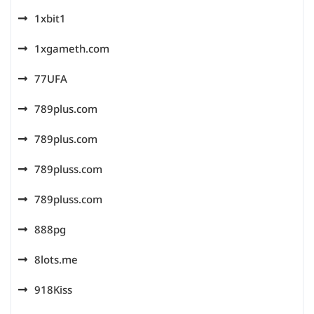
1xbit1
1xgameth.com
77UFA
789plus.com
789plus.com
789pluss.com
789pluss.com
888pg
8lots.me
918Kiss