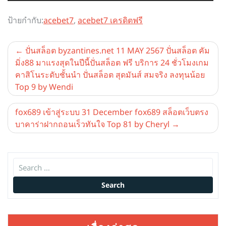
ป้ายกำกับ:
acebet7
,
acebet7 เครดิตฟรี
แนะแนว
ปั่นสล็อต byzantines.net 11 MAY 2567 ปั่นสล็อต คัม
มิ่ง88 มาแรงสุดในปีนี้ปั่นสล็อต ฟรี บริการ 24 ชั่วโมงเกม
เรื่อง
คาสิโนระดับชั้นนำ ปั่นสล็อต สุดมันส์ สมจริง ลงทุนน้อย
Top 9 by Wendi
fox689 เข้าสู่ระบบ 31 December fox689 สล็อตเว็บตรง
บาคาร่าฝากถอนเร็วทันใจ Top 81 by Cheryl