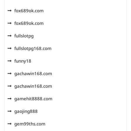
fox689ok.com
fox689ok.com
fullslotpg
fullslotpg168.com
funny18
gachawin168.com
gachawin168.com
gamehit8888.com
gaojing888
gem99ths.com