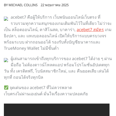
BY
MICHAEL COLLINS
22 พฤษภาคม 2025
acebet7 คือผู้ให้บริการ เว็บพนันออนไลน์เว็บตรง ที่
รวบรวมทุกความสนุกของเกมเดิมพันไว้ในที่เดียว ไม่ว่าจะ
เป็น สล็อตออนไลน์, คาสิโนสด, บาคาร่า,
acebet7 สมัคร
เกม
ยิงปลา, และ แทงบอลออนไลน์ เปิดให้บริการแบบครบวงจร
พร้อมระบบ ฝากถอนออโต้ รองรับทั้งบัญชีธนาคารและ
TrueMoney Wallet ไม่มีขั้นต่ำ
ผู้เล่นสามารถเข้าถึงทุกบริการของ acebet7 ได้ง่าย ๆ ผ่าน
มือถือ ไม่ต้องดาวน์โหลดแอป พร้อมโปรโมชั่นอัปเดตทุก
วัน ทั้ง เครดิตฟรี, โบนัสสมาชิกใหม่, และ คืนยอดเสีย เล่นได้
ทุกที่ ถอนได้จริงทุกบิล
จุดเด่นของ acebet7 ที่ไม่ควรพลาด
เว็บตรงไม่ผ่านเอเย่นต์ มั่นใจเรื่องความปลอดภัย