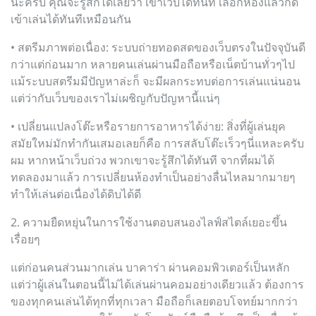
นะครับ คุณจะรู้สึกได้เลยว่า เข้าเว็บได้ทันที เลือกห้องแล้วกด
เข้าเล่นได้ทันทีเหมือนกัน
• สตรีมภาพต่อเนื่อง: ระบบถ่ายทอดสดของเว็บตรงในปัจจุบันดี
กว่าแต่ก่อนมาก หลายคนเล่นผ่านมือถือหรือเน็ตบ้านทั่วๆไป
แม้ระบบสตรีมมีปัญหาล่ะก็ จะมีผลกระทบต่อการเล่นแน่นอน
แต่ว่ากับเว็บของเราไม่เผชิญกับปัญหานี้แน่ๆ
• เปลี่ยนแปลงโต๊ะหรือรายการอาหารได้ง่าย: สิ่งที่ผู้เล่นยุค
สมัยใหม่มักทำกันเสมอเลยก็คือ การสลับโต๊ะเร็วๆนี่แหละครับ
ผม หากหน้าเว็บถ่วง พวกเขาจะรู้สึกได้ทันที จากที่ผมได้
ทดลองมาแล้ว การเปลี่ยนห้องทำเป็นอย่างลื่นไหลมากมายๆ
ทำให้เล่นต่อเนื่องได้ดิบได้ดี
2. ความยืดหยุ่นในการใช้งานตอบสนองไลฟ์สไตล์เยอะขึ้น
เรื่อยๆ
แต่ก่อนคนส่วนมากเล่น บาคาร่า ผ่านคอมพิวเตอร์เป็นหลัก
แต่ว่าผู้เล่นในตอนนี้ไม่ได้เล่นผ่านคอมอย่างเดียวแล้ว ต้องการ
ของทุกคนเล่นได้ทุกที่ทุกเวลา มือถือก็เลยตอบโจทย์มากกว่า