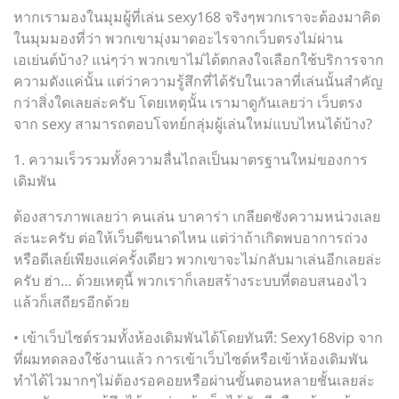
หากเรามองในมุมผู้ที่เล่น sexy168 จริงๆพวกเราจะต้องมาคิด
ในมุมมองที่ว่า พวกเขามุ่งมาดอะไรจากเว็บตรงไม่ผ่าน
เอเย่นต์บ้าง? แน่ๆว่า พวกเขาไม่ได้ตกลงใจเลือกใช้บริการจาก
ความดังแค่นั้น แต่ว่าความรู้สึกที่ได้รับในเวลาที่เล่นนั้นสำคัญ
กว่าสิ่งใดเลยล่ะครับ โดยเหตุนั้น เรามาดูกันเลยว่า เว็บตรง
จาก sexy สามารถตอบโจทย์กลุ่มผู้เล่นใหม่แบบไหนได้บ้าง?
1. ความเร็วรวมทั้งความลื่นไถลเป็นมาตรฐานใหม่ของการ
เดิมพัน
ต้องสารภาพเลยว่า คนเล่น บาคาร่า เกลียดชังความหน่วงเลย
ล่ะนะครับ ต่อให้เว็บดีขนาดไหน แต่ว่าถ้าเกิดพบอาการถ่วง
หรือดีเลย์เพียงแค่ครั้งเดียว พวกเขาจะไม่กลับมาเล่นอีกเลยล่ะ
ครับ ฮ่า… ด้วยเหตุนี้ พวกเราก็เลยสร้างระบบที่ตอบสนองไว
แล้วก็เสถียรอีกด้วย
• เข้าเว็บไซต์รวมทั้งห้องเดิมพันได้โดยทันที: Sexy168vip จาก
ที่ผมทดลองใช้งานแล้ว การเข้าเว็บไซต์หรือเข้าห้องเดิมพัน
ทำได้ไวมากๆไม่ต้องรอคอยหรือผ่านขั้นตอนหลายชั้นเลยล่ะ