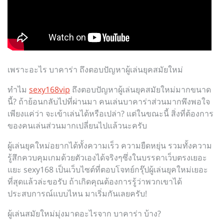
เพราะอะไร บาคาร่า ถึงตอบปัญหาผู้เล่นยุคสมัยใหม่
ทำไม
sexy168vip
ถึงตอบปัญหาผู้เล่นยุคสมัยใหม่มากขนาด
นี้? ถ้าย้อนกลับไปที่ผ่านมา คนเล่นบาคาร่าส่วนมากพึงพอใจ
เพียงแค่ว่า จะเข้าเล่นได้หรือเปล่า? แต่ในขณะนี้ สิ่งที่ต้องการ
ของคนเล่นส่วนมากเปลี่ยนไปแล้วนะครับ
ผู้เล่นยุคใหม่อยากได้ทั้งความเร็ว ความยืดหยุ่น รวมทั้งความ
รู้สึกควบคุมเกมด้วยตัวเองได้จริงๆซึ่งในบรรดาเว็บตรงเยอะ
แยะ sexy168 เป็นเว็บไซต์ที่ตอบโจทย์กรุ๊ปผู้เล่นยุคใหม่เยอะ
ที่สุดแล้วล่ะขอรับ ถ้าเกิดคุณต้องการรู้ว่าพวกเขาได้
ประสบการณ์แบบไหน มาเริ่มกันเลยครับ!
ผู้เล่นสมัยใหม่มุ่งมาดอะไรจาก บาคาร่า บ้าง?