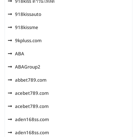
918kiss ดาวน์โหลด
918kissauto
918kissme
9kpluss.com
ABA
ABAGroup2
abbet789.com
acebet789.com
acebet789.com
aden168ss.com
aden168ss.com