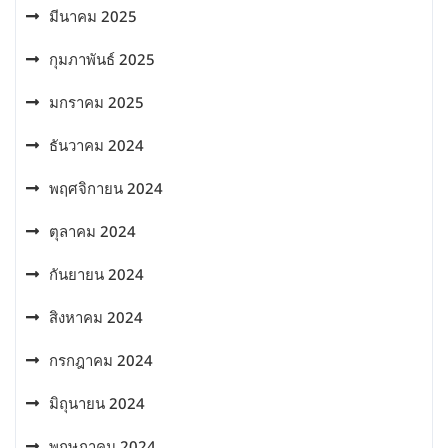
มีนาคม 2025
กุมภาพันธ์ 2025
มกราคม 2025
ธันวาคม 2024
พฤศจิกายน 2024
ตุลาคม 2024
กันยายน 2024
สิงหาคม 2024
กรกฎาคม 2024
มิถุนายน 2024
พฤษภาคม 2024