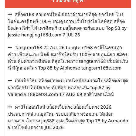
สล็อต168 หวยออนไลน์ อัตราจ่ายมากที่สุด ของไทย โปร
โมชั่นเครดิตฟรี 100% เกมคุรภาพ เว็บโปร่งใส ไลฟ์สด สล็อต
ยิงปลา กีฬา ไพ่ เครดิตฟรี เกมสล็อตหลายร้อยแบบ Top 50 by
Jessie hengjing168d.com 7 JUL 26
Tangtem168 22 ก.ย. 26 tangtem168 คาสิโนครบทุก
ค่าย เข้าเล่นง่าย ฟีลดี สมาชิกใหม่รับ 100% สายทุนน้อย สมัคร
ด่วน คุ้มค่าการเดิมพัน ที่สุดในวงการ tangtem168 เริ่มก่อนวัน
นี้ มีลุ้นก่อนใคร Top 88 by Alphonse tangtem168e.com
เว็บเปิดใหม่ สล็อตเว็บตรง เวปไซต์ตรง รวมโปรสล็อตล่าสุด
ฝากน้อยรับโบนัสเยอะ คุ้มที่สุด ทดลองเล่น Top 62 by
Valencia 188bets4.com 17 AUG 69 คาสิโนออนไลน์
คาสิโนออนไลน์ สล็อตเว็บตรง สล็อตเว็บตรง 2026
ประสบการณ์เล่นยุคใหม่ ระบบเสถียร พร้อมเกมให้เลือก
มากมาย เว็บตรง jin888.asia ใหม่ล่าสุด Top 78 by Armando
9 เวปไซต์แตกง่าย JUL 2026