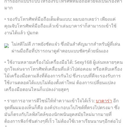
การออกแบบระบบให้รองรับโทรศัพท์มือถือด้วยจึงเป็นเรื่องท้า
มาก
• รองรับโทรศัพท์มือถือเต็มต้นแบบ: ผมบอกเลยว่า เพียงแค่
คุณจับโทรศัพท์มือถือแล้วเข้าเล่นบาคาร่าก็สามารถเข้าใช้
งานได้แล้ว ปุ่มกด
ไม่สติไม่ดี ภาพยังชัดแจ๋ว ซึ่งมันสำคัญมากสำหรับผู้ที่เล่น
ผ่านมือถือที่ปรารถนาดูคำตอบแบบชัดๆด้วยนั่นเอง
• ใช้งานหลายเครื่องไม้เครื่องมือได้: Sexy168 ผู้เล่นหลายๆคน
ถูกใจเล่นจากโทรศัพท์เคลื่อนที่แล้วไปต่อคอม หรือสลับเครื่อง
ไม้เครื่องมือตามสิ่งที่ต้องการกันไป ซึ่งระบบที่ดีจะรองรับการ
ใช้งานตลอดได้แบบไม่ต้องตั้งค่าใหม่ ต้องการเปลี่ยนแปลง
เครื่องมือตอนไหนก็แปลงง่ายสุดๆ
• รายการอาหารดีไซน์ให้ทำความเข้าใจได้เร็ว:
บาคาร่า
อีก
จุดที่ผมมองเห็นก็คือ องค์ประกอบเว็บไซต์ที่ตรงไปตรงมา ซึ่ง
มันก็ตรงกับไลฟ์สไตล์ของนักพนันยุคสมัยใหม่มากมายที่
ต้องการฟังก์ชันต่างๆที่เร็ว ไม่ต้องใช้เวลาเรียนนานๆอีกต่อไป