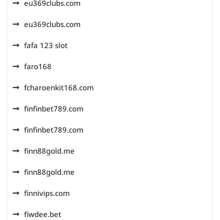
eu369clubs.com
eu369clubs.com
fafa 123 slot
faro168
fcharoenkit168.com
finfinbet789.com
finfinbet789.com
finn88gold.me
finn88gold.me
finnivips.com
fiwdee.bet