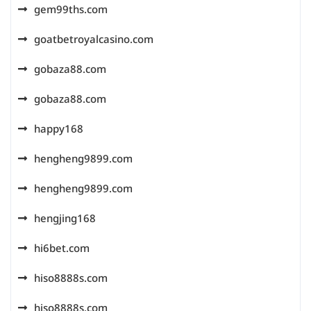
gem99ths.com
goatbetroyalcasino.com
gobaza88.com
gobaza88.com
happy168
hengheng9899.com
hengheng9899.com
hengjing168
hi6bet.com
hiso8888s.com
hiso8888s.com