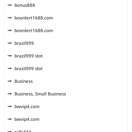
bonus888
boonlert1688.com
boonlert1688.com
brazil999
brazil999 slot
brazil999 slot
Business
Business, Small Business
bwvip4.com
bwvip4.com
cafe444