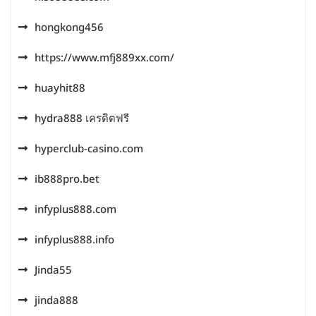
hongkong456
https://www.mfj889xx.com/
huayhit88
hydra888 เครดิตฟรี
hyperclub-casino.com
ib888pro.bet
infyplus888.com
infyplus888.info
Jinda55
jinda888