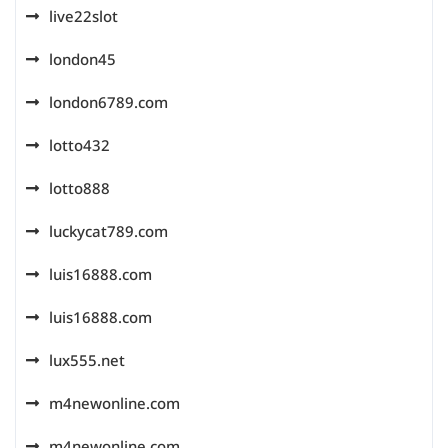
live22slot
london45
london6789.com
lotto432
lotto888
luckycat789.com
luis16888.com
luis16888.com
lux555.net
m4newonline.com
m4newonline.com