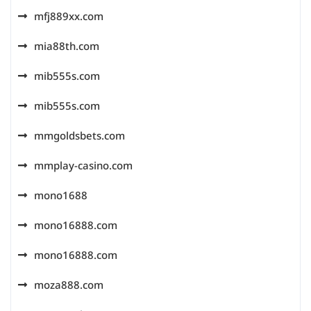
mfj889xx.com
mia88th.com
mib555s.com
mib555s.com
mmgoldsbets.com
mmplay-casino.com
mono1688
mono16888.com
mono16888.com
moza888.com