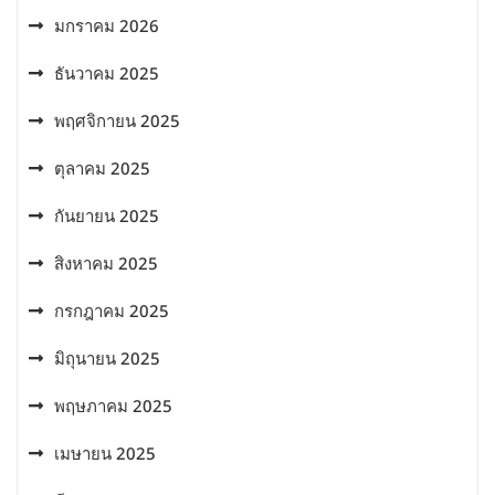
มกราคม 2026
ธันวาคม 2025
พฤศจิกายน 2025
ตุลาคม 2025
กันยายน 2025
สิงหาคม 2025
กรกฎาคม 2025
มิถุนายน 2025
พฤษภาคม 2025
เมษายน 2025