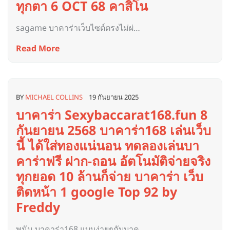
ทุกตา 6 OCT 68 คาสิโน
sagame บาคาร่าเว็บไซต์ตรงไม่ผ่…
Read More
BY
MICHAEL COLLINS
19 กันยายน 2025
บาคาร่า Sexybaccarat168.fun 8
กันยายน 2568 บาคาร่า168 เล่นเว็บ
นี้ ได้ใส่ทองแน่นอน ทดลองเล่นบา
คาร่าฟรี ฝาก-ถอน อัตโนมัติจ่ายจริง
ทุกยอด 10 ล้านก็จ่าย บาคาร่า เว็บ
ติดหน้า 1 google Top 92 by
Freddy
พนัน บาคาร่า168 แบบง่ายๆกับบาค…