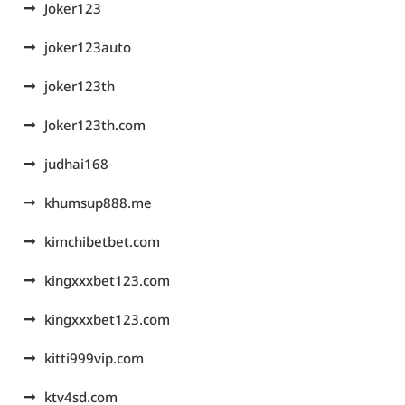
Joker123
joker123auto
joker123th
Joker123th.com
judhai168
khumsup888.me
kimchibetbet.com
kingxxxbet123.com
kingxxxbet123.com
kitti999vip.com
ktv4sd.com