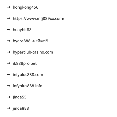
hongkong456
https://www.mfj889xx.com/
huayhit88
hydra888 เครดิตฟรี
hyperclub-casino.com
ib888pro.bet
infyplus888.com
infyplus888.info
Jinda55
jinda888