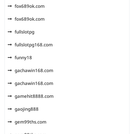
fox689ok.com
fox689ok.com
fullslotpg
fullslotpg168.com
funny18
gachawin168.com
gachawin168.com
gamehit8888.com
gaojing888
gem99ths.com