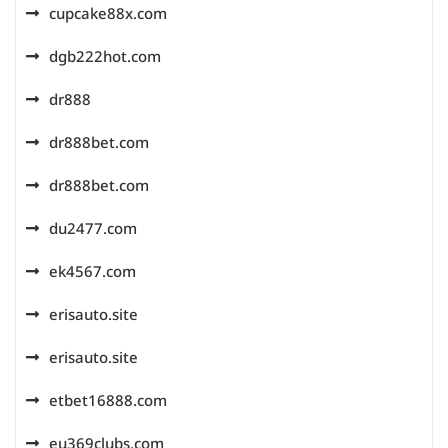
cupcake88x.com
dgb222hot.com
dr888
dr888bet.com
dr888bet.com
du2477.com
ek4567.com
erisauto.site
erisauto.site
etbet16888.com
eu369clubs.com