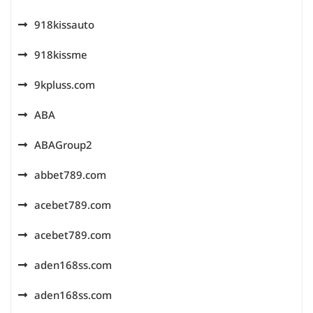
918kissauto
918kissme
9kpluss.com
ABA
ABAGroup2
abbet789.com
acebet789.com
acebet789.com
aden168ss.com
aden168ss.com