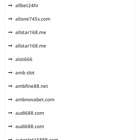
allbet24hr
allone745s.com
allstar168.me
allstar168.me
alot666
amb slot
ambfine88.net
ambnovabet.com
audi688.com
audi688.com
autoslot16888.com