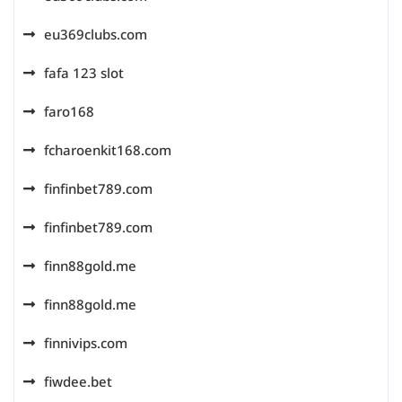
eu369clubs.com
fafa 123 slot
faro168
fcharoenkit168.com
finfinbet789.com
finfinbet789.com
finn88gold.me
finn88gold.me
finnivips.com
fiwdee.bet