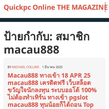
Skip
Quickpc Online THE MAGAZINE OF
to
content
ป้ายกำกับ:
สมาชิก
macau888
BY
MICHAEL COLLINS
1 มีนาคม 2025
Macau888 ทางเข้า 18 APR 25
macau888 เครดิตฟรี เว็บสล็อต
ขวัญใจนักลงทุน ระบบออโต้ 100%
ไม่ต้องทำเทิร์น ทางเข้า pgslot
macau888 ทุนน้อยก็ได้ถอน Top