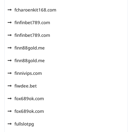
fcharoenkit168.com
finfinbet789.com
finfinbet789.com
finn88gold.me
finn88gold.me
finnivips.com
fiwdee.bet
fox689ok.com
fox689ok.com
fullslotpg