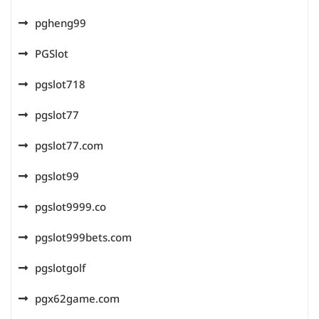
pgheng99
PGSlot
pgslot718
pgslot77
pgslot77.com
pgslot99
pgslot9999.co
pgslot999bets.com
pgslotgolf
pgx62game.com