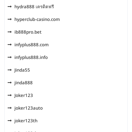
hydra888 เครดิตฟรี
hyperclub-casino.com
ib888pro.bet
infyplus888.com
infyplus888.info
Jinda55
jinda888
Joker123
joker123auto
joker123th