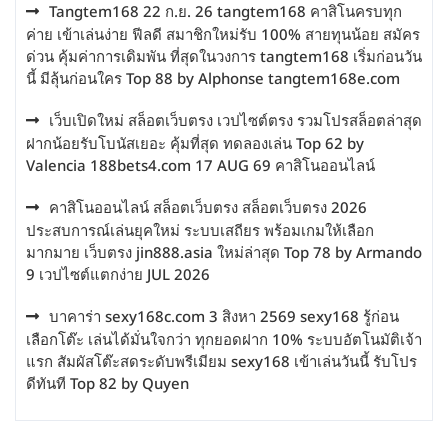
Tangtem168 22 ก.ย. 26 tangtem168 คาสิโนครบทุก
ค่าย เข้าเล่นง่าย ฟีลดี สมาชิกใหม่รับ 100% สายทุนน้อย สมัคร
ด่วน คุ้มค่าการเดิมพัน ที่สุดในวงการ tangtem168 เริ่มก่อนวัน
นี้ มีลุ้นก่อนใคร Top 88 by Alphonse tangtem168e.com
เว็บเปิดใหม่ สล็อตเว็บตรง เวปไซต์ตรง รวมโปรสล็อตล่าสุด
ฝากน้อยรับโบนัสเยอะ คุ้มที่สุด ทดลองเล่น Top 62 by
Valencia 188bets4.com 17 AUG 69 คาสิโนออนไลน์
คาสิโนออนไลน์ สล็อตเว็บตรง สล็อตเว็บตรง 2026
ประสบการณ์เล่นยุคใหม่ ระบบเสถียร พร้อมเกมให้เลือก
มากมาย เว็บตรง jin888.asia ใหม่ล่าสุด Top 78 by Armando
9 เวปไซต์แตกง่าย JUL 2026
บาคาร่า sexy168c.com 3 สิงหา 2569 sexy168 รู้ก่อน
เลือกโต๊ะ เล่นได้มั่นใจกว่า ทุกยอดฝาก 10% ระบบอัตโนมัติเจ้า
แรก สัมผัสโต๊ะสดระดับพรีเมียม sexy168 เข้าเล่นวันนี้ รับโปร
ดีทันที Top 82 by Quyen