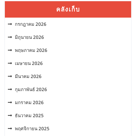
คลังเก็บ
กรกฎาคม 2026
มิถุนายน 2026
พฤษภาคม 2026
เมษายน 2026
มีนาคม 2026
กุมภาพันธ์ 2026
มกราคม 2026
ธันวาคม 2025
พฤศจิกายน 2025