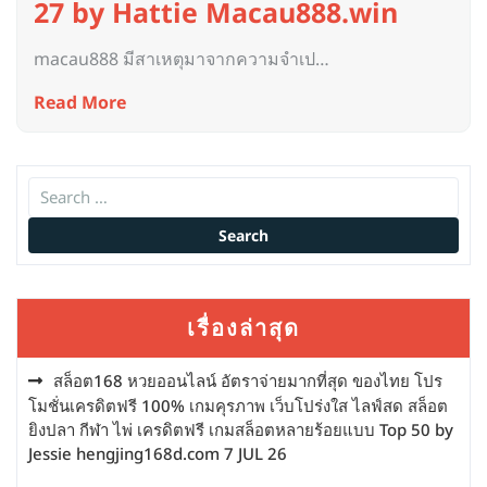
27 by Hattie Macau888.win
macau888 มีสาเหตุมาจากความจำเป…
Read More
เรื่องล่าสุด
สล็อต168 หวยออนไลน์ อัตราจ่ายมากที่สุด ของไทย โปร
โมชั่นเครดิตฟรี 100% เกมคุรภาพ เว็บโปร่งใส ไลฟ์สด สล็อต
ยิงปลา กีฬา ไพ่ เครดิตฟรี เกมสล็อตหลายร้อยแบบ Top 50 by
Jessie hengjing168d.com 7 JUL 26