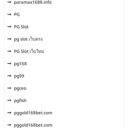
paramax1688.info
PG
PG Slot
pg slot เว็บตรง
PG Slot เว็บใหม่
pg168
pg99
pgceo
pgfish
pggold168bet.com
pggold168bet.com