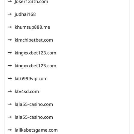
Joker123th.com
judhai168
khumsup888.me
kimchibetbet.com
kingxxxbet123.com
kingxxxbet123.com
kitti999vip.com
ktv4sd.com
lala55-casino.com
lala55-casino.com
lalikabetsgame.com