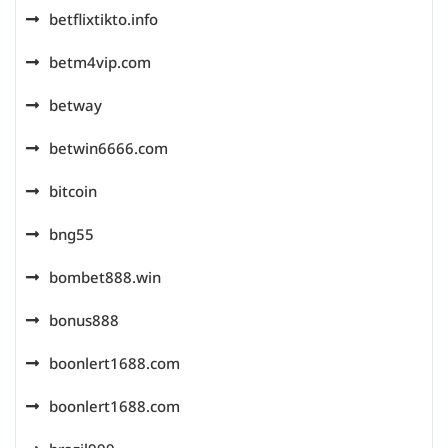
betflixtikto.info
betm4vip.com
betway
betwin6666.com
bitcoin
bng55
bombet888.win
bonus888
boonlert1688.com
boonlert1688.com