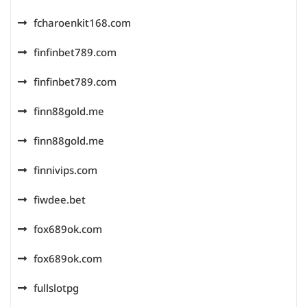
fcharoenkit168.com
finfinbet789.com
finfinbet789.com
finn88gold.me
finn88gold.me
finnivips.com
fiwdee.bet
fox689ok.com
fox689ok.com
fullslotpg