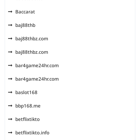
Baccarat
baj88thb
baj88thbz.com
baj88thbz.com
bar4game24hr.com
bar4game24hr.com
baslot168
bbp168.me
betflixtikto
betflixtikto.info