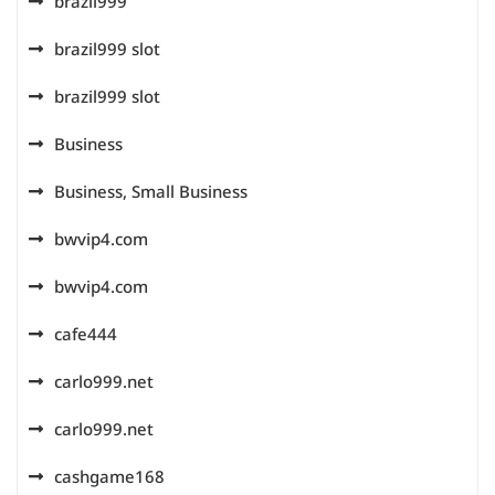
brazil999
brazil999 slot
brazil999 slot
Business
Business, Small Business
bwvip4.com
bwvip4.com
cafe444
carlo999.net
carlo999.net
cashgame168