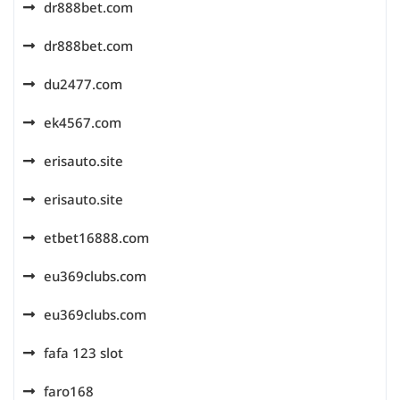
dr888bet.com
dr888bet.com
du2477.com
ek4567.com
erisauto.site
erisauto.site
etbet16888.com
eu369clubs.com
eu369clubs.com
fafa 123 slot
faro168