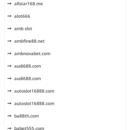
allstar168.me
alot666
amb slot
ambfine88.net
ambnovabet.com
audi688.com
audi688.com
autoslot16888.com
autoslot16888.com
ba88th.com
babet555.com