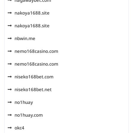
nakoya1688.site
nakoya1688.site
nbwin.me
nemo168casino.com
nemo168casino.com
niseko168bet.com
niseko168bet.net
no1huay
no1huay.com
okc4