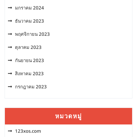
มกราคม 2024
ธันวาคม 2023
พฤศจิกายน 2023
ตุลาคม 2023
กันยายน 2023
สิงหาคม 2023
กรกฎาคม 2023
หมวดหมู่
123xos.com