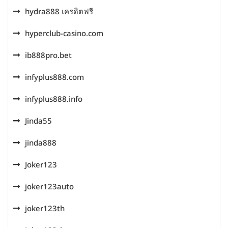
hydra888 เครดิตฟรี
hyperclub-casino.com
ib888pro.bet
infyplus888.com
infyplus888.info
Jinda55
jinda888
Joker123
joker123auto
joker123th