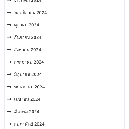
พฤศจิกายน 2024
ตุลาคม 2024
กันยายน 2024
สิงหาคม 2024
กรกฎาคม 2024
มิถุนายน 2024
พฤษภาคม 2024
เมษายน 2024
มีนาคม 2024
กุมภาพันธ์ 2024