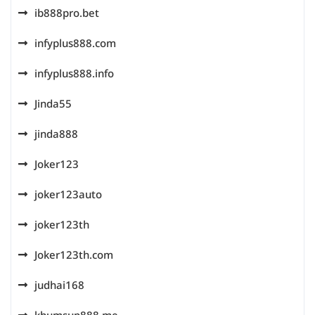
ib888pro.bet
infyplus888.com
infyplus888.info
Jinda55
jinda888
Joker123
joker123auto
joker123th
Joker123th.com
judhai168
khumsup888.me