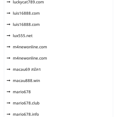
luckycat789.com
luis16888.com
luis16888.com
lux555.net
m4newonline.com
m4newonline.com
macau69 สมัคร
macau888.win
mario678
mario678.club
mario678.info