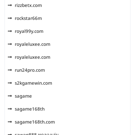
rizzbetx.com
rockstar66m
royal99y.com
royaleluxee.com
royaleluxee.com
run24pro.com
s2kgamewin.com
sagame
sagame168th
sagame168th.com
sawan888 ทดลองเล่น