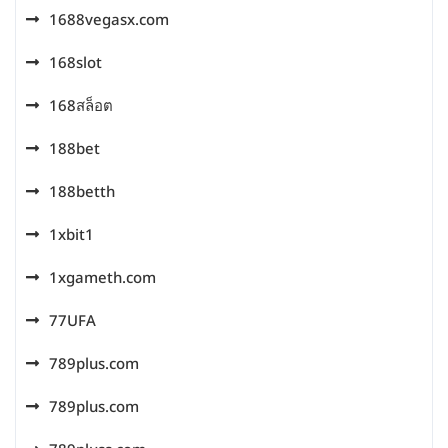
1688vegasx.com
168slot
168สล็อต
188bet
188betth
1xbit1
1xgameth.com
77UFA
789plus.com
789plus.com