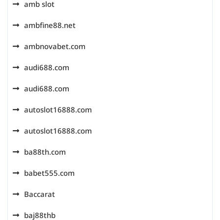
amb slot
ambfine88.net
ambnovabet.com
audi688.com
audi688.com
autoslot16888.com
autoslot16888.com
ba88th.com
babet555.com
Baccarat
baj88thb