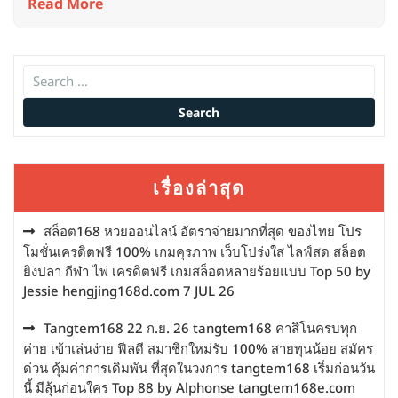
Read More
เรื่องล่าสุด
สล็อต168 หวยออนไลน์ อัตราจ่ายมากที่สุด ของไทย โปร
โมชั่นเครดิตฟรี 100% เกมคุรภาพ เว็บโปร่งใส ไลฟ์สด สล็อต
ยิงปลา กีฬา ไพ่ เครดิตฟรี เกมสล็อตหลายร้อยแบบ Top 50 by
Jessie hengjing168d.com 7 JUL 26
Tangtem168 22 ก.ย. 26 tangtem168 คาสิโนครบทุก
ค่าย เข้าเล่นง่าย ฟีลดี สมาชิกใหม่รับ 100% สายทุนน้อย สมัคร
ด่วน คุ้มค่าการเดิมพัน ที่สุดในวงการ tangtem168 เริ่มก่อนวัน
นี้ มีลุ้นก่อนใคร Top 88 by Alphonse tangtem168e.com