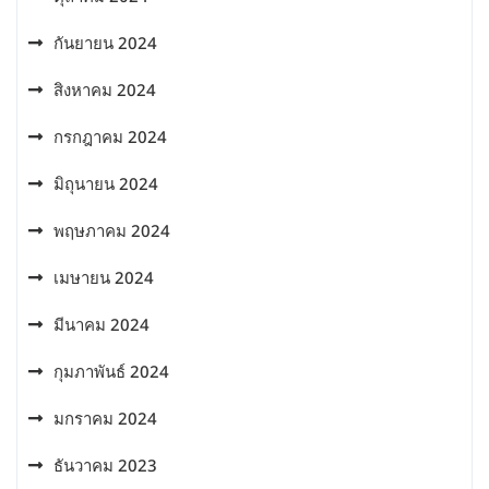
กันยายน 2024
สิงหาคม 2024
กรกฎาคม 2024
มิถุนายน 2024
พฤษภาคม 2024
เมษายน 2024
มีนาคม 2024
กุมภาพันธ์ 2024
มกราคม 2024
ธันวาคม 2023