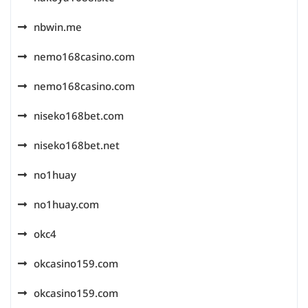
nbwin.me
nemo168casino.com
nemo168casino.com
niseko168bet.com
niseko168bet.net
no1huay
no1huay.com
okc4
okcasino159.com
okcasino159.com