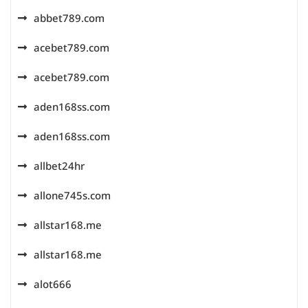
abbet789.com
acebet789.com
acebet789.com
aden168ss.com
aden168ss.com
allbet24hr
allone745s.com
allstar168.me
allstar168.me
alot666