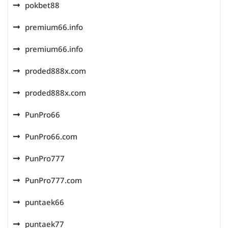
pokbet88
premium66.info
premium66.info
proded888x.com
proded888x.com
PunPro66
PunPro66.com
PunPro777
PunPro777.com
puntaek66
puntaek77