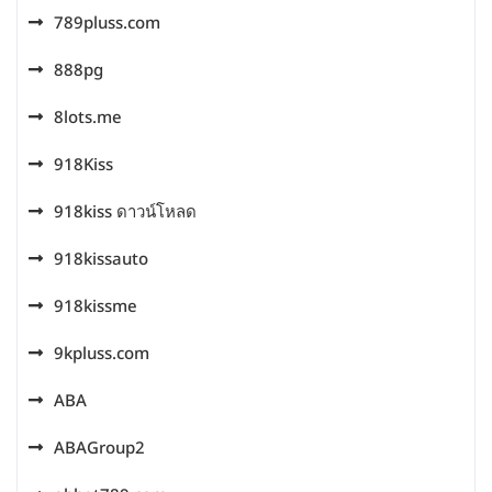
789pluss.com
888pg
8lots.me
918Kiss
918kiss ดาวน์โหลด
918kissauto
918kissme
9kpluss.com
ABA
ABAGroup2