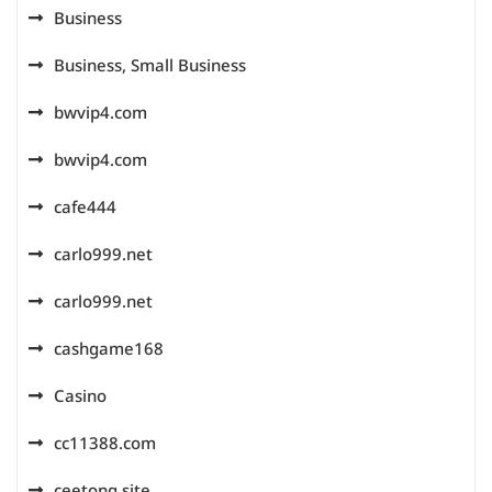
Business
Business, Small Business
bwvip4.com
bwvip4.com
cafe444
carlo999.net
carlo999.net
cashgame168
Casino
cc11388.com
ceetong.site