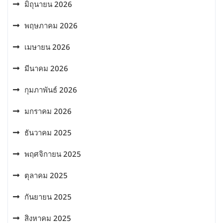
มิถุนายน 2026
พฤษภาคม 2026
เมษายน 2026
มีนาคม 2026
กุมภาพันธ์ 2026
มกราคม 2026
ธันวาคม 2025
พฤศจิกายน 2025
ตุลาคม 2025
กันยายน 2025
สิงหาคม 2025