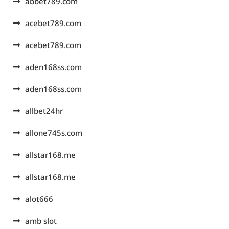
abbet789.com
acebet789.com
acebet789.com
aden168ss.com
aden168ss.com
allbet24hr
allone745s.com
allstar168.me
allstar168.me
alot666
amb slot