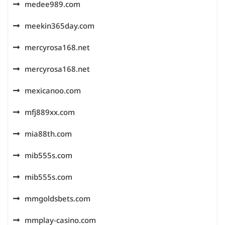
medee989.com
meekin365day.com
mercyrosa168.net
mercyrosa168.net
mexicanoo.com
mfj889xx.com
mia88th.com
mib555s.com
mib555s.com
mmgoldsbets.com
mmplay-casino.com