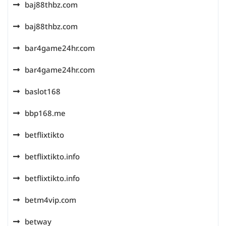
baj88thbz.com
baj88thbz.com
bar4game24hr.com
bar4game24hr.com
baslot168
bbp168.me
betflixtikto
betflixtikto.info
betflixtikto.info
betm4vip.com
betway