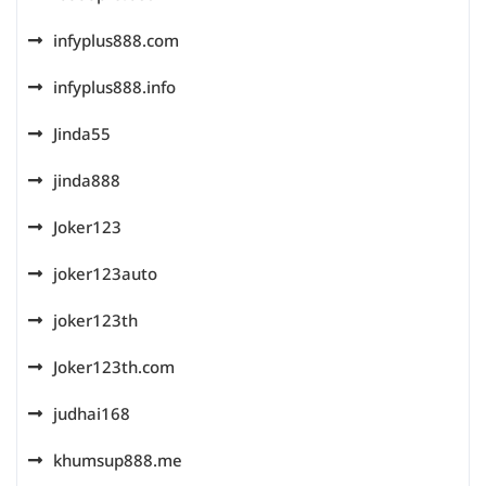
infyplus888.com
infyplus888.info
Jinda55
jinda888
Joker123
joker123auto
joker123th
Joker123th.com
judhai168
khumsup888.me