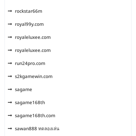
rockstar66m
royal99y.com
royaleluxee.com
royaleluxee.com
run24pro.com
s2kgamewin.com
sagame
sagame168th
sagame168th.com
sawan888 ทดลองเล่น