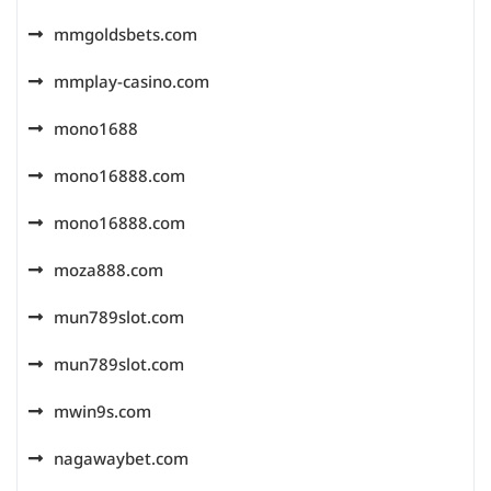
mmgoldsbets.com
mmplay-casino.com
mono1688
mono16888.com
mono16888.com
moza888.com
mun789slot.com
mun789slot.com
mwin9s.com
nagawaybet.com