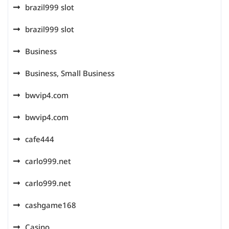
brazil999 slot
brazil999 slot
Business
Business, Small Business
bwvip4.com
bwvip4.com
cafe444
carlo999.net
carlo999.net
cashgame168
Casino