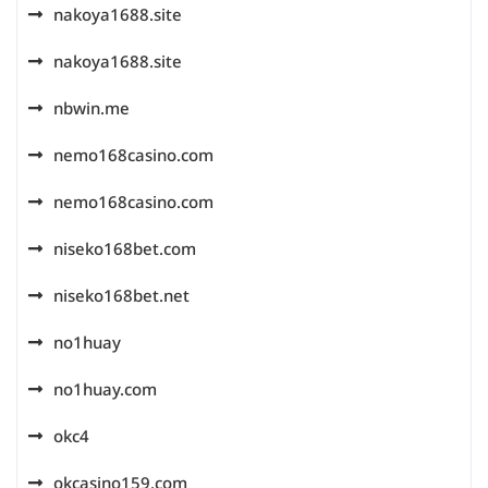
nakoya1688.site
nakoya1688.site
nbwin.me
nemo168casino.com
nemo168casino.com
niseko168bet.com
niseko168bet.net
no1huay
no1huay.com
okc4
okcasino159.com