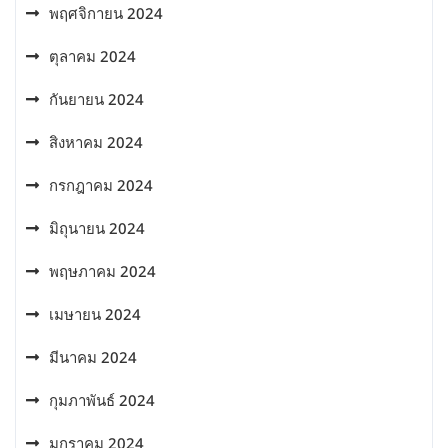
พฤศจิกายน 2024
ตุลาคม 2024
กันยายน 2024
สิงหาคม 2024
กรกฎาคม 2024
มิถุนายน 2024
พฤษภาคม 2024
เมษายน 2024
มีนาคม 2024
กุมภาพันธ์ 2024
มกราคม 2024