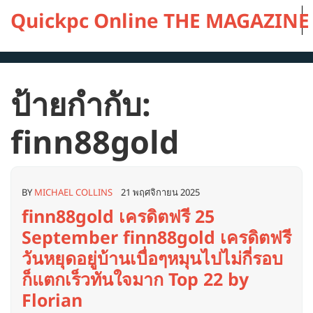
Skip
Quickpc Online THE MAGAZINE OF
to
content
ป้ายกำกับ:
finn88gold
BY
MICHAEL COLLINS
21 พฤศจิกายน 2025
finn88gold เครดิตฟรี 25
September finn88gold เครดิตฟรี
วันหยุดอยู่บ้านเบื่อๆหมุนไปไม่กี่รอบ
ก็แตกเร็วทันใจมาก Top 22 by
Florian