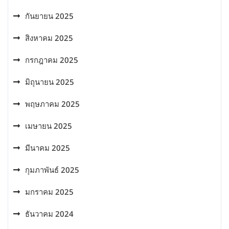
กันยายน 2025
สิงหาคม 2025
กรกฎาคม 2025
มิถุนายน 2025
พฤษภาคม 2025
เมษายน 2025
มีนาคม 2025
กุมภาพันธ์ 2025
มกราคม 2025
ธันวาคม 2024