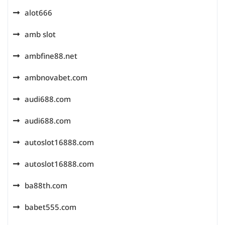
alot666
amb slot
ambfine88.net
ambnovabet.com
audi688.com
audi688.com
autoslot16888.com
autoslot16888.com
ba88th.com
babet555.com