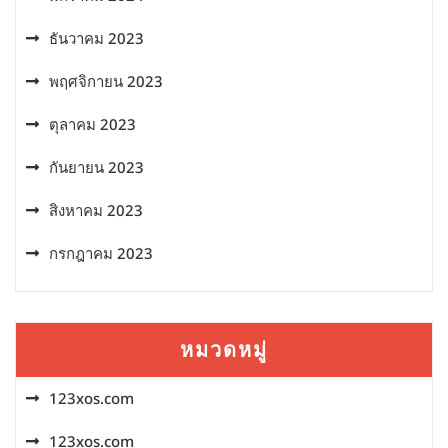
ธันวาคม 2023
พฤศจิกายน 2023
ตุลาคม 2023
กันยายน 2023
สิงหาคม 2023
กรกฎาคม 2023
หมวดหมู่
123xos.com
123xos.com