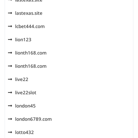
lastexas.site
lcbet444.com
lion123
lionth168.com
lionth168.com
live22
live22slot
london45
london6789.com
lotto432