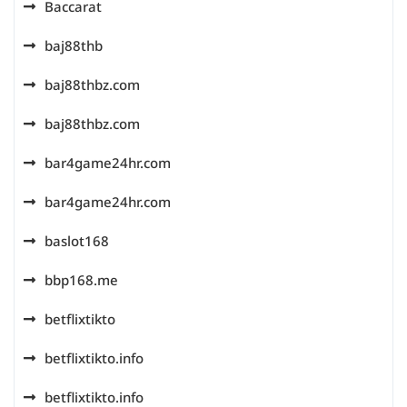
Baccarat
baj88thb
baj88thbz.com
baj88thbz.com
bar4game24hr.com
bar4game24hr.com
baslot168
bbp168.me
betflixtikto
betflixtikto.info
betflixtikto.info