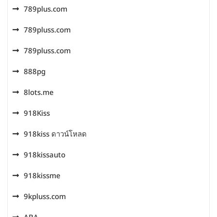
789plus.com
789pluss.com
789pluss.com
888pg
8lots.me
918Kiss
918kiss ดาวน์โหลด
918kissauto
918kissme
9kpluss.com
ABA