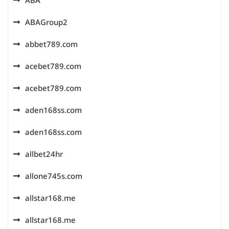
ABAGroup2
abbet789.com
acebet789.com
acebet789.com
aden168ss.com
aden168ss.com
allbet24hr
allone745s.com
allstar168.me
allstar168.me