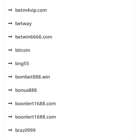
betm4vip.com
betway
betwin6666.com
bitcoin
bng55
bombet888.win
bonus888
boonlert1688.com
boonlert1688.com
brazil999