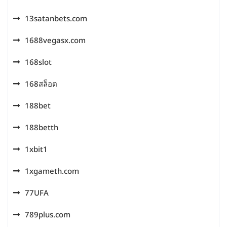
13satanbets.com
1688vegasx.com
168slot
168สล็อต
188bet
188betth
1xbit1
1xgameth.com
77UFA
789plus.com