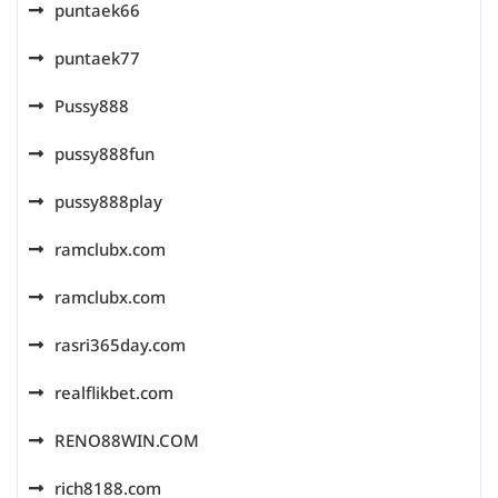
puntaek66
puntaek77
Pussy888
pussy888fun
pussy888play
ramclubx.com
ramclubx.com
rasri365day.com
realflikbet.com
RENO88WIN.COM
rich8188.com