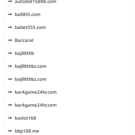
autoslot16888.com
ba88th.com
babet555.com
Baccarat
baj88thb
baj88thbz.com
baj88thbz.com
bar4game24hr.com
bar4game24hr.com
baslot168
bbp168.me