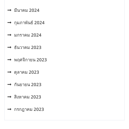
มีนาคม 2024
กุมภาพันธ์ 2024
มกราคม 2024
ธันวาคม 2023
พฤศจิกายน 2023
ตุลาคม 2023
กันยายน 2023
สิงหาคม 2023
กรกฎาคม 2023