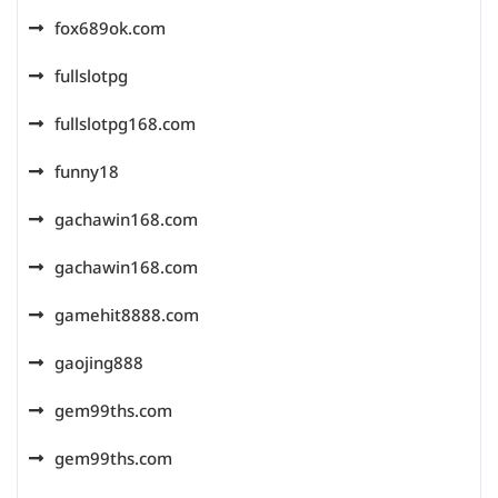
fox689ok.com
fullslotpg
fullslotpg168.com
funny18
gachawin168.com
gachawin168.com
gamehit8888.com
gaojing888
gem99ths.com
gem99ths.com