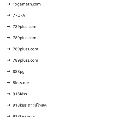
1xgameth.com
77UFA
789plus.com
789plus.com
789pluss.com
789pluss.com
888pg
8lots.me
918Kiss
918kiss ดาวน์โหลด
918kissauto