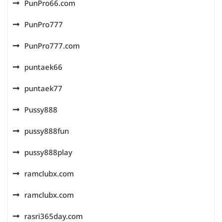
PunPro66.com
PunPro777
PunPro777.com
puntaek66
puntaek77
Pussy888
pussy888fun
pussy888play
ramclubx.com
ramclubx.com
rasri365day.com