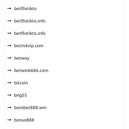
betflixtikto
betflixtikto.info
betflixtikto.info
betm4vip.com
betway
betwin6666.com
bitcoin
bng55
bombet888.win
bonus888