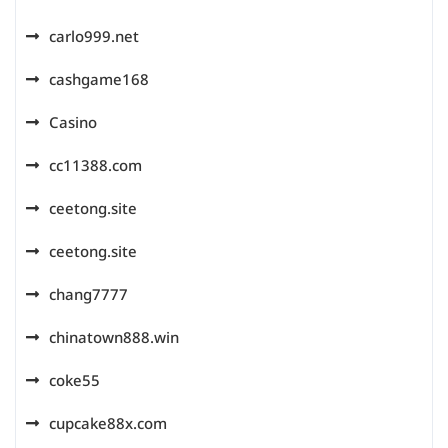
carlo999.net
cashgame168
Casino
cc11388.com
ceetong.site
ceetong.site
chang7777
chinatown888.win
coke55
cupcake88x.com