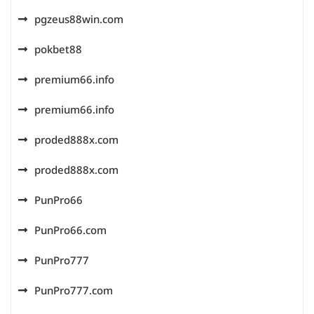
pgzeus88win.com
pokbet88
premium66.info
premium66.info
proded888x.com
proded888x.com
PunPro66
PunPro66.com
PunPro777
PunPro777.com