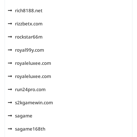
rich8188.net
rizzbetx.com
rockstar66m
royal99y.com
royaleluxee.com
royaleluxee.com
run24pro.com
s2kgamewin.com
sagame
sagame168th