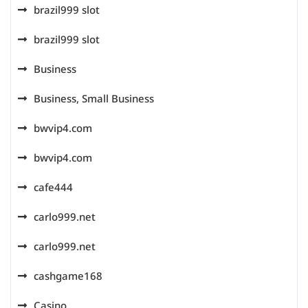
brazil999 slot
brazil999 slot
Business
Business, Small Business
bwvip4.com
bwvip4.com
cafe444
carlo999.net
carlo999.net
cashgame168
Casino