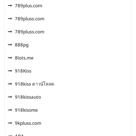
789plus.com
789pluss.com
789pluss.com
888pg
8lots.me
918Kiss
918kiss ดาวน์โหลด
918kissauto
918kissme
9kpluss.com
ABA