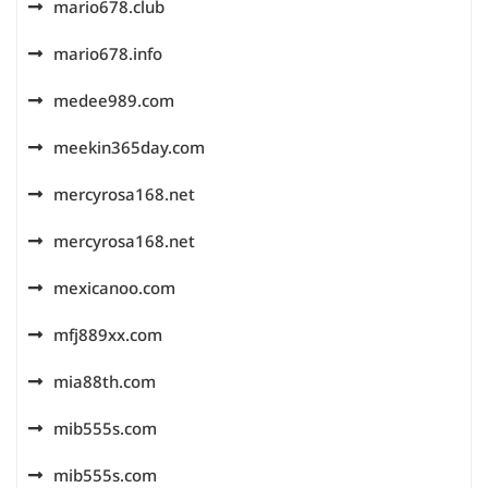
mario678.club
mario678.info
medee989.com
meekin365day.com
mercyrosa168.net
mercyrosa168.net
mexicanoo.com
mfj889xx.com
mia88th.com
mib555s.com
mib555s.com