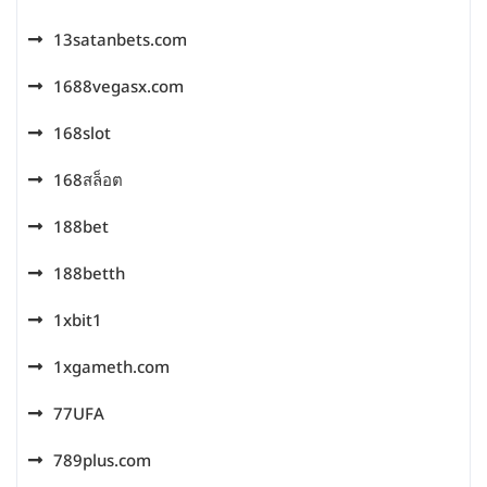
13satanbets.com
1688vegasx.com
168slot
168สล็อต
188bet
188betth
1xbit1
1xgameth.com
77UFA
789plus.com