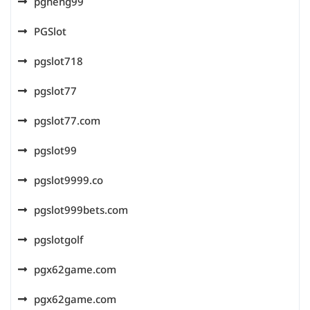
pgheng99
PGSlot
pgslot718
pgslot77
pgslot77.com
pgslot99
pgslot9999.co
pgslot999bets.com
pgslotgolf
pgx62game.com
pgx62game.com