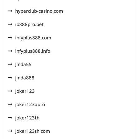
hyperclub-casino.com
ib888pro.bet
infyplus888.com
infyplus888.info
Jinda55
jinda888
Joker123
joker123auto
joker123th
Joker123th.com