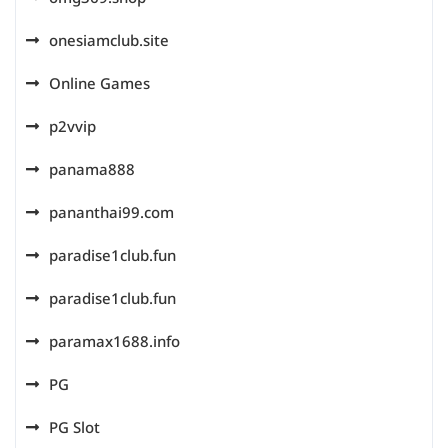
onesiamclub.site
Online Games
p2vvip
panama888
pananthai99.com
paradise1club.fun
paradise1club.fun
paramax1688.info
PG
PG Slot