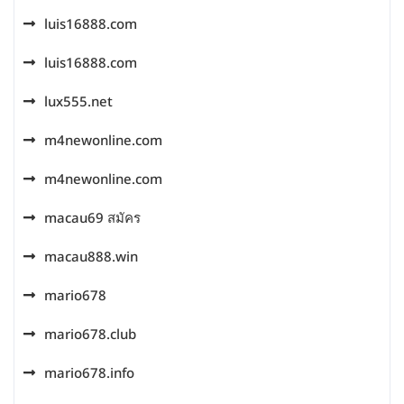
luis16888.com
luis16888.com
lux555.net
m4newonline.com
m4newonline.com
macau69 สมัคร
macau888.win
mario678
mario678.club
mario678.info