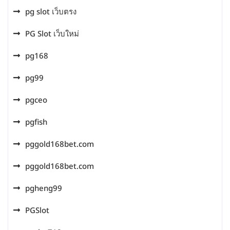
pg slot เว็บตรง
PG Slot เว็บใหม่
pg168
pg99
pgceo
pgfish
pggold168bet.com
pggold168bet.com
pgheng99
PGSlot