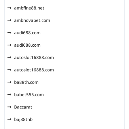
ambfine88.net
ambnovabet.com
audi688.com
audi688.com
autoslot16888.com
autoslot16888.com
ba88th.com
babet555.com
Baccarat
baj88thb