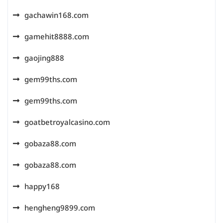
gachawin168.com
gamehit8888.com
gaojing888
gem99ths.com
gem99ths.com
goatbetroyalcasino.com
gobaza88.com
gobaza88.com
happy168
hengheng9899.com