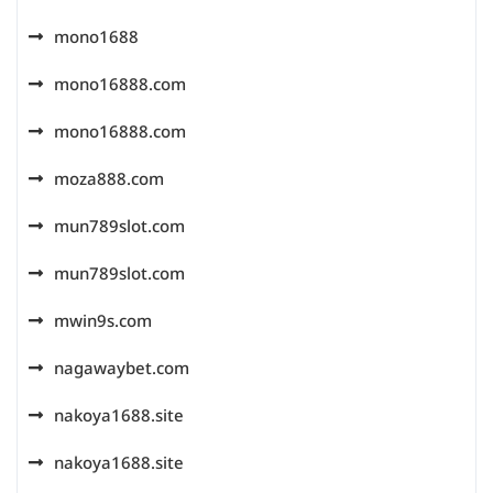
mono1688
mono16888.com
mono16888.com
moza888.com
mun789slot.com
mun789slot.com
mwin9s.com
nagawaybet.com
nakoya1688.site
nakoya1688.site