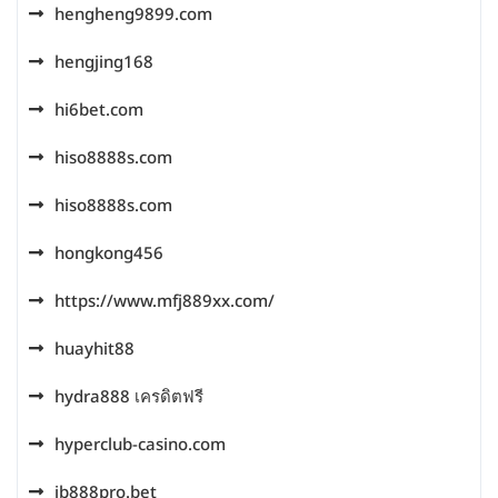
hengheng9899.com
hengjing168
hi6bet.com
hiso8888s.com
hiso8888s.com
hongkong456
https://www.mfj889xx.com/
huayhit88
hydra888 เครดิตฟรี
hyperclub-casino.com
ib888pro.bet