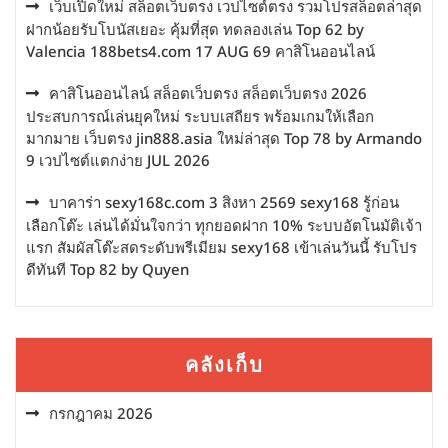
เว็บเปิดใหม่ สล็อตเว็บตรง เวปไซต์ตรง รวมโปรสล็อตล่าสุด
ฝากน้อยรับโบนัสเยอะ คุ้มที่สุด ทดลองเล่น Top 62 by
Valencia 188bets4.com 17 AUG 69 คาสิโนออนไลน์
คาสิโนออนไลน์ สล็อตเว็บตรง สล็อตเว็บตรง 2026
ประสบการณ์เล่นยุคใหม่ ระบบเสถียร พร้อมเกมให้เลือก
มากมาย เว็บตรง jin888.asia ใหม่ล่าสุด Top 78 by Armando
9 เวปไซต์แตกง่าย JUL 2026
บาคาร่า sexy168c.com 3 สิงหา 2569 sexy168 รู้ก่อน
เลือกโต๊ะ เล่นได้มั่นใจกว่า ทุกยอดฝาก 10% ระบบอัตโนมัติเจ้า
แรก สัมผัสโต๊ะสดระดับพรีเมียม sexy168 เข้าเล่นวันนี้ รับโปร
ดีทันที Top 82 by Quyen
คลังเก็บ
กรกฎาคม 2026