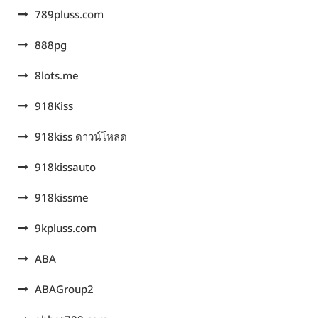
789pluss.com
888pg
8lots.me
918Kiss
918kiss ดาวน์โหลด
918kissauto
918kissme
9kpluss.com
ABA
ABAGroup2