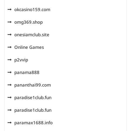
okcasino159.com
omg369.shop
onesiamclub.site
Online Games
p2vvip
panama888
pananthai99.com
paradise1club.fun
paradise1club.fun
paramax1688.info