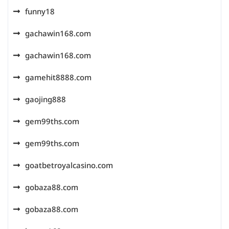
funny18
gachawin168.com
gachawin168.com
gamehit8888.com
gaojing888
gem99ths.com
gem99ths.com
goatbetroyalcasino.com
gobaza88.com
gobaza88.com