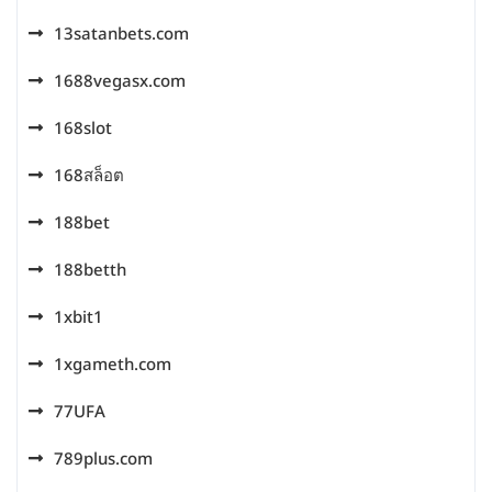
13satanbets.com
1688vegasx.com
168slot
168สล็อต
188bet
188betth
1xbit1
1xgameth.com
77UFA
789plus.com