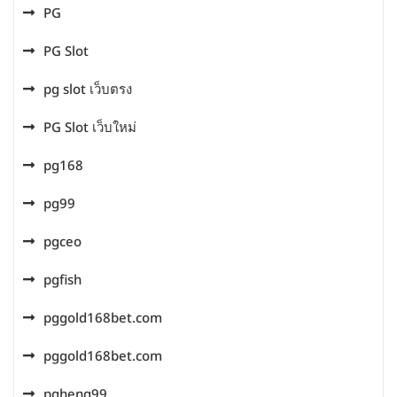
PG
PG Slot
pg slot เว็บตรง
PG Slot เว็บใหม่
pg168
pg99
pgceo
pgfish
pggold168bet.com
pggold168bet.com
pgheng99