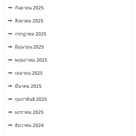
กันยายน 2025
สิงหาคม 2025
กรกฎาคม 2025
มิถุนายน 2025
พฤษภาคม 2025
เมษายน 2025
มีนาคม 2025
กุมภาพันธ์ 2025
มกราคม 2025
ธันวาคม 2024