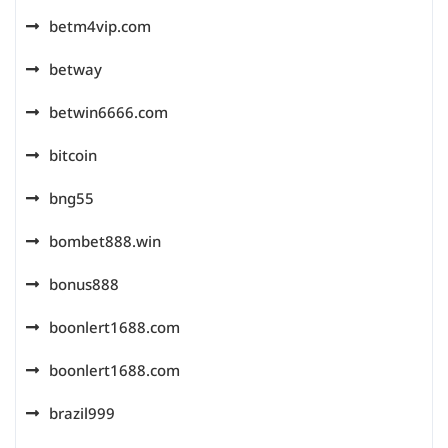
betm4vip.com
betway
betwin6666.com
bitcoin
bng55
bombet888.win
bonus888
boonlert1688.com
boonlert1688.com
brazil999