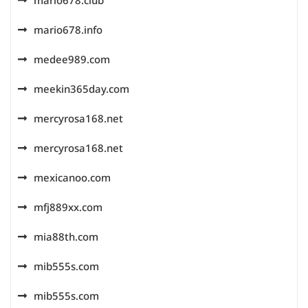
mario678.info
medee989.com
meekin365day.com
mercyrosa168.net
mercyrosa168.net
mexicanoo.com
mfj889xx.com
mia88th.com
mib555s.com
mib555s.com