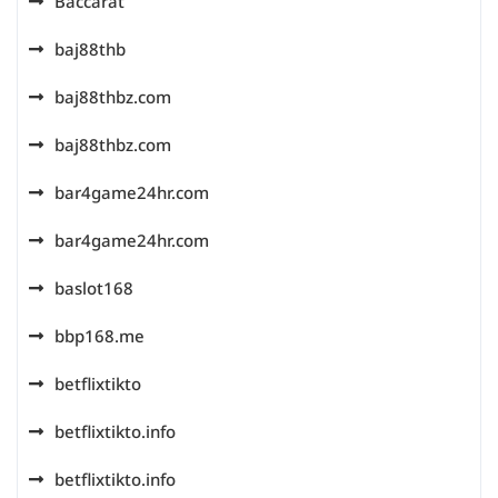
Baccarat
baj88thb
baj88thbz.com
baj88thbz.com
bar4game24hr.com
bar4game24hr.com
baslot168
bbp168.me
betflixtikto
betflixtikto.info
betflixtikto.info