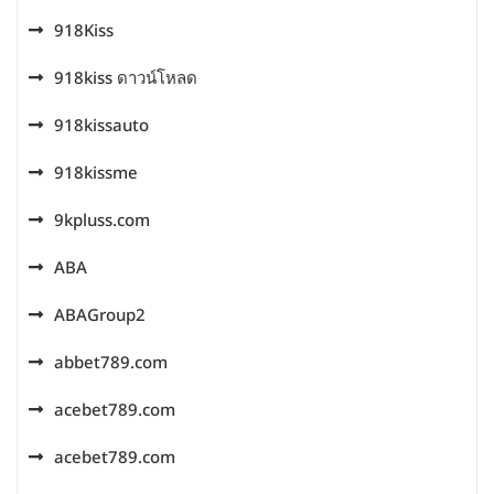
918Kiss
918kiss ดาวน์โหลด
918kissauto
918kissme
9kpluss.com
ABA
ABAGroup2
abbet789.com
acebet789.com
acebet789.com