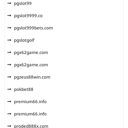
pgslot99
pgslot9999.co
pgslot999bets.com
pgslotgolf
pgx62game.com
pgx62game.com
pgzeus88win.com
pokbet88
premium66.info
premium66.info
proded888x.com