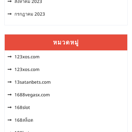
สิงหาคม 2023
กรกฎาคม 2023
หมวดหมู่
123xos.com
123xos.com
13satanbets.com
1688vegasx.com
168slot
168สล็อต