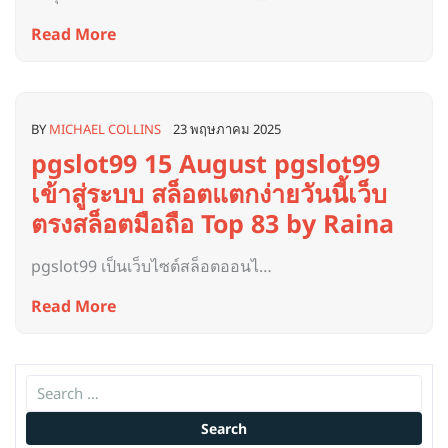
Read More
BY
MICHAEL COLLINS
23 พฤษภาคม 2025
pgslot99 15 August pgslot99
เข้าสู่ระบบ สล็อตแตกง่ายวันนี้เว็บ
ตรงสล็อตมือถือ Top 83 by Raina
pgslot99 เป็นเว็บไซต์สล็อตออนไ…
Read More