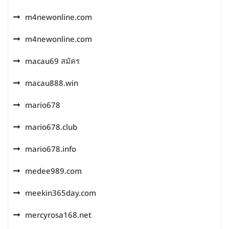
m4newonline.com
m4newonline.com
macau69 สมัคร
macau888.win
mario678
mario678.club
mario678.info
medee989.com
meekin365day.com
mercyrosa168.net