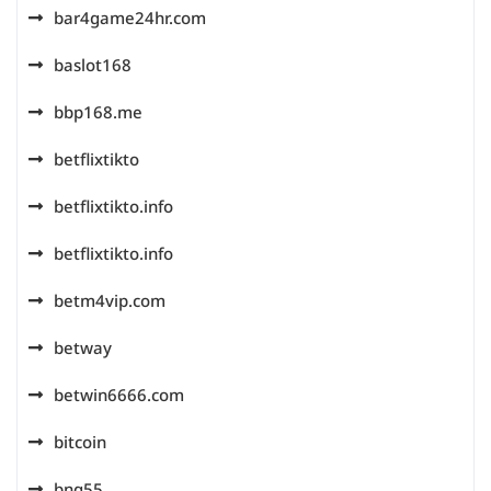
bar4game24hr.com
baslot168
bbp168.me
betflixtikto
betflixtikto.info
betflixtikto.info
betm4vip.com
betway
betwin6666.com
bitcoin
bng55