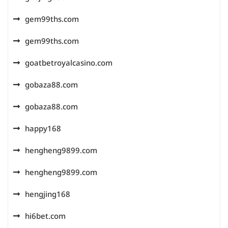
gem99ths.com
gem99ths.com
goatbetroyalcasino.com
gobaza88.com
gobaza88.com
happy168
hengheng9899.com
hengheng9899.com
hengjing168
hi6bet.com