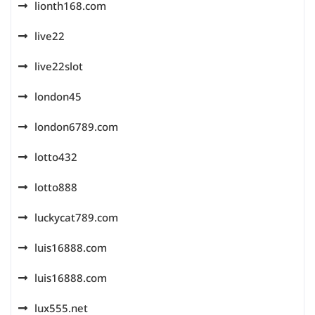
lionth168.com
live22
live22slot
london45
london6789.com
lotto432
lotto888
luckycat789.com
luis16888.com
luis16888.com
lux555.net