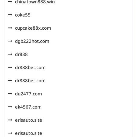
chinatown888.win
coke55
cupcake88x.com
dgb222hot.com
dr888
dr888bet.com
dr888bet.com
du2477.com
ek4567.com
erisauto.site
erisauto.site