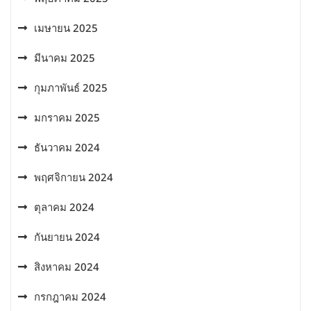
เมษายน 2025
มีนาคม 2025
กุมภาพันธ์ 2025
มกราคม 2025
ธันวาคม 2024
พฤศจิกายน 2024
ตุลาคม 2024
กันยายน 2024
สิงหาคม 2024
กรกฎาคม 2024