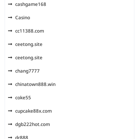
cashgame168
Casino
cc11388.com
ceetong.site
ceetong.site
chang7777
chinatown888.win
coke55
cupcake88x.com
dgb222hot.com
dr888