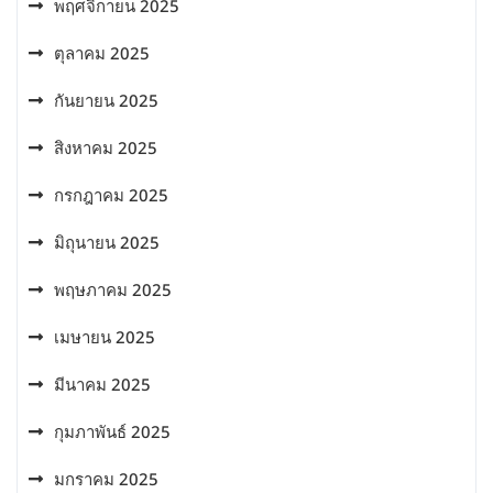
พฤศจิกายน 2025
ตุลาคม 2025
กันยายน 2025
สิงหาคม 2025
กรกฎาคม 2025
มิถุนายน 2025
พฤษภาคม 2025
เมษายน 2025
มีนาคม 2025
กุมภาพันธ์ 2025
มกราคม 2025