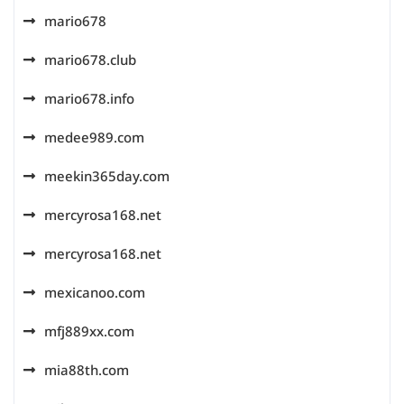
mario678
mario678.club
mario678.info
medee989.com
meekin365day.com
mercyrosa168.net
mercyrosa168.net
mexicanoo.com
mfj889xx.com
mia88th.com