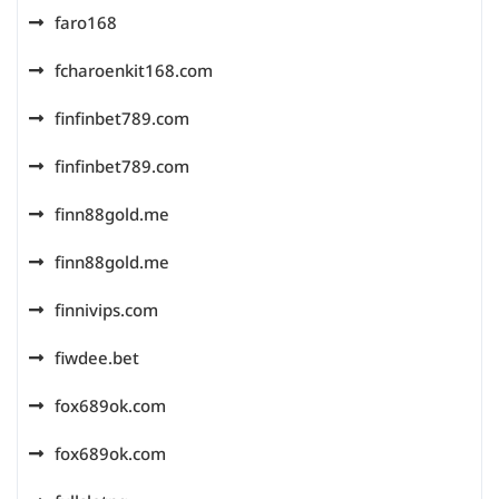
faro168
fcharoenkit168.com
finfinbet789.com
finfinbet789.com
finn88gold.me
finn88gold.me
finnivips.com
fiwdee.bet
fox689ok.com
fox689ok.com