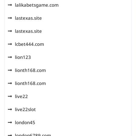
lalikabetsgame.com
lastexas.site
lastexas.site
lcbet444.com
lion123
lionth168.com
lionth168.com
live22
live22slot
london45
london6789.com