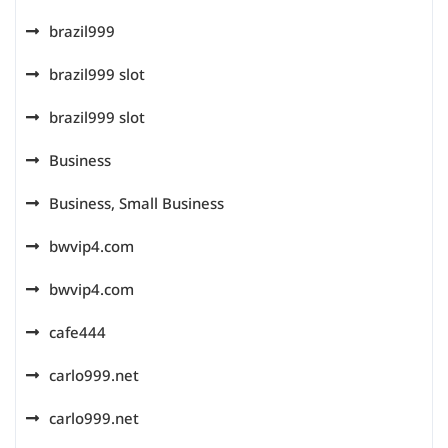
brazil999
brazil999 slot
brazil999 slot
Business
Business, Small Business
bwvip4.com
bwvip4.com
cafe444
carlo999.net
carlo999.net