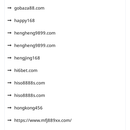
gobaza88.com
happy168
hengheng9899.com
hengheng9899.com
hengjing168
hi6bet.com
hiso8888s.com
hiso8888s.com
hongkong456
https://www.mfj889xx.com/