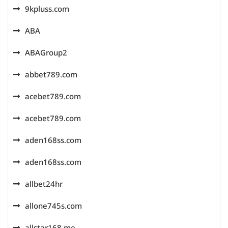
9kpluss.com
ABA
ABAGroup2
abbet789.com
acebet789.com
acebet789.com
aden168ss.com
aden168ss.com
allbet24hr
allone745s.com
allstar168.me