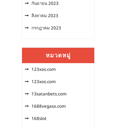
กันยายน 2023
สิงหาคม 2023
กรกฎาคม 2023
หมวดหมู่
123xos.com
123xos.com
13satanbets.com
1688vegasx.com
168slot