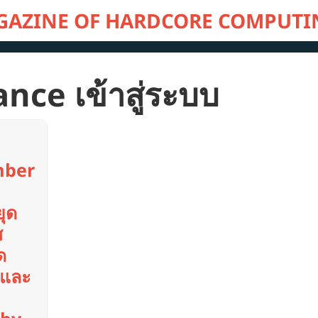
ZINE OF HARDCORE COMPUTING อัปเด
nce เข้าสู่ระบบ
mber
ุด
ส
ด
มและ