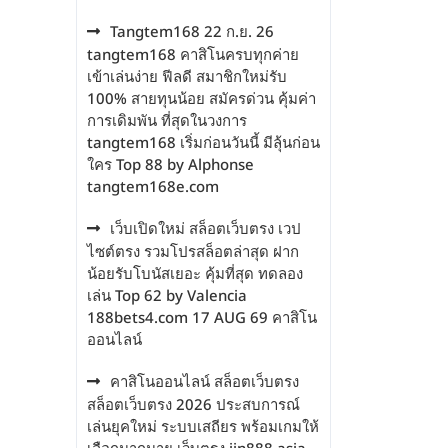
Tangtem168 22 ก.ย. 26
tangtem168 คาสิโนครบทุกค่าย
เข้าเล่นง่าย ฟีลดี สมาชิกใหม่รับ
100% สายทุนน้อย สมัครด่วน คุ้มค่า
การเดิมพัน ที่สุดในวงการ
tangtem168 เริ่มก่อนวันนี้ มีลุ้นก่อน
ใคร Top 88 by Alphonse
tangtem168e.com
เว็บเปิดใหม่ สล็อตเว็บตรง เวป
ไซต์ตรง รวมโปรสล็อตล่าสุด ฝาก
น้อยรับโบนัสเยอะ คุ้มที่สุด ทดลอง
เล่น Top 62 by Valencia
188bets4.com 17 AUG 69 คาสิโน
ออนไลน์
คาสิโนออนไลน์ สล็อตเว็บตรง
สล็อตเว็บตรง 2026 ประสบการณ์
เล่นยุคใหม่ ระบบเสถียร พร้อมเกมให้
เลือกมากมาย เว็บตรง jin888.asia