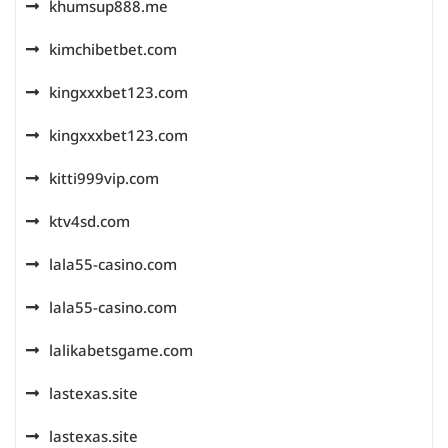
khumsup888.me
kimchibetbet.com
kingxxxbet123.com
kingxxxbet123.com
kitti999vip.com
ktv4sd.com
lala55-casino.com
lala55-casino.com
lalikabetsgame.com
lastexas.site
lastexas.site