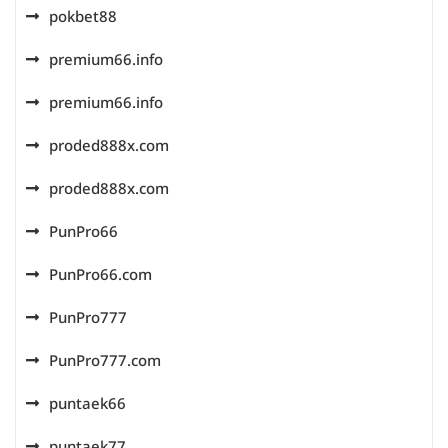
pokbet88
premium66.info
premium66.info
proded888x.com
proded888x.com
PunPro66
PunPro66.com
PunPro777
PunPro777.com
puntaek66
puntaek77