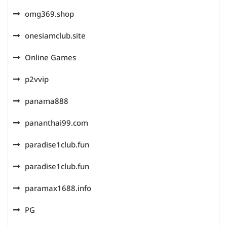
omg369.shop
onesiamclub.site
Online Games
p2vvip
panama888
pananthai99.com
paradise1club.fun
paradise1club.fun
paramax1688.info
PG