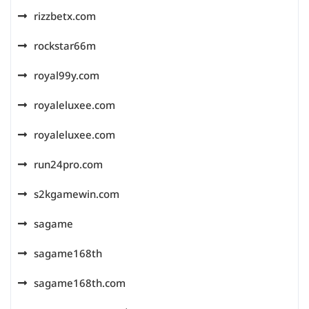
rizzbetx.com
rockstar66m
royal99y.com
royaleluxee.com
royaleluxee.com
run24pro.com
s2kgamewin.com
sagame
sagame168th
sagame168th.com