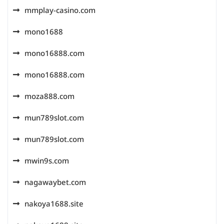
mmplay-casino.com
mono1688
mono16888.com
mono16888.com
moza888.com
mun789slot.com
mun789slot.com
mwin9s.com
nagawaybet.com
nakoya1688.site