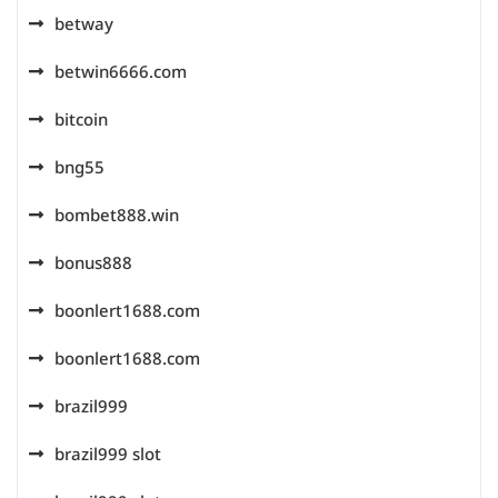
betway
betwin6666.com
bitcoin
bng55
bombet888.win
bonus888
boonlert1688.com
boonlert1688.com
brazil999
brazil999 slot