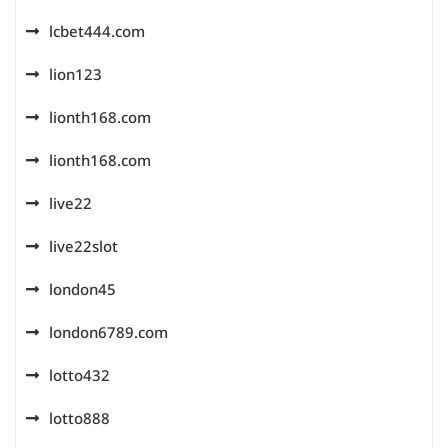
lcbet444.com
lion123
lionth168.com
lionth168.com
live22
live22slot
london45
london6789.com
lotto432
lotto888