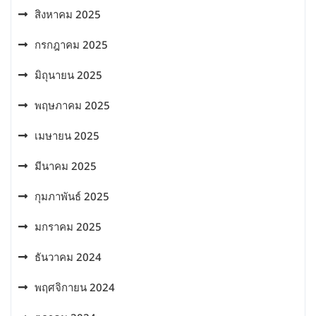
สิงหาคม 2025
กรกฎาคม 2025
มิถุนายน 2025
พฤษภาคม 2025
เมษายน 2025
มีนาคม 2025
กุมภาพันธ์ 2025
มกราคม 2025
ธันวาคม 2024
พฤศจิกายน 2024