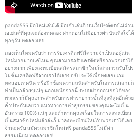
panda555 มือใหม่เล่นได้ มือเก๋าเล่นดี บนเว็บไซต์ตรงไม่ผ่าน
เอเย่นต์ที่คุณจะต้องทดลอง ฝากถอนไม่มีอย่างต่ำ บันเทิงใจได้
ทุกๆวัน ทดลองเลย!
มองเห็นไหมครับว่า การรับเครดิตฟรีมีความจำเป็นต่อผู้เล่น
ใหม่มากมากแค่ไหน คุณสามารถรับเครดิตฟรีจากพวกเราได้
อย่างมาก เพียงลงทะเบียนสมัครสมาชิกใหม่ก็สามารถรับโปร
โมชั่นเครดิตฟรีจากเราได้เลยขอรับ จะใช้เพื่อทดสอบเกม
ทดสอบเทคนิค หรือฝึกซ้อมความถนัดสำหรับในการเล่นเกมก็
ทำเป็นกล้วยๆแน่ๆ นอกเหนือจากนี้ ระบบฝากถอนออโต้ของ
พวกเราก็มีคุณภาพสำหรับการทำรายการขั้นที่สูงที่สุดอีกด้วย
ค้ำประกันเลยว่า แนวทางการทำธุรกรรมของคุณจะไม่เป็น
อันตราย 100% แน่ๆ และถ้าหากคุณพร้อมในการลงทะเบียน
เป็นสมาชิกใหม่แล้วล่ะก็ มาลงทะเบียนใหม่กับพวกเราได้เลย
จ้านะครับ สมัครสมาชิกใหม่ฟรี panda555 ไม่มีค่า
ธรรมเนียม ทดลองเลย!