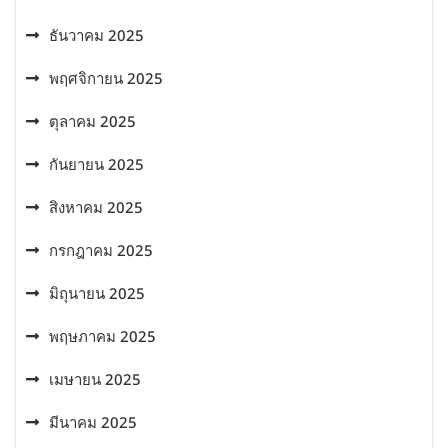
ธันวาคม 2025
พฤศจิกายน 2025
ตุลาคม 2025
กันยายน 2025
สิงหาคม 2025
กรกฎาคม 2025
มิถุนายน 2025
พฤษภาคม 2025
เมษายน 2025
มีนาคม 2025