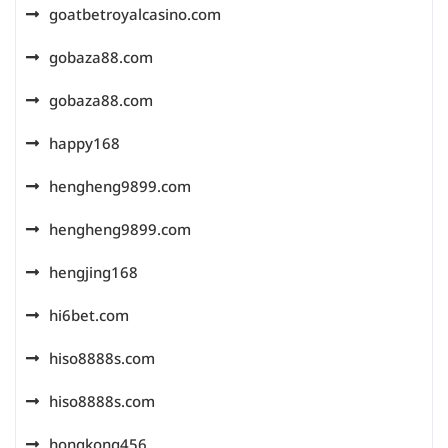
goatbetroyalcasino.com
gobaza88.com
gobaza88.com
happy168
hengheng9899.com
hengheng9899.com
hengjing168
hi6bet.com
hiso8888s.com
hiso8888s.com
hongkong456