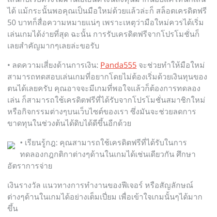
ได้ แม้กระนั้นพอคุณเป็นมือใหม่ด้วยแล้วล่ะก็ สล็อตเครดิตฟรี
50 บาทก็สื่อความหมายแน่ๆ เพราะเหตุว่ามือใหม่ควรได้เริ่ม
เล่นเกมได้ง่ายที่สุด ฉะนั้น การรับเครดิตฟรีจากโปรโมชั่นก็
เลยสำคัญมากๆเลยล่ะขอรับ
• ลดความเสี่ยงด้านการเงิน:
Panda555
จะช่วยทำให้มือใหม่
สามารถทดสอบเล่นเกมที่อยากโดยไม่ต้องเริ่มด้วยเงินทุนของ
ตนได้เลยครับ คุณอาจจะมีเกมที่พอใจแล้วก็ต้องการทดลอง
เล่น ก็สามารถใช้เครดิตฟรีที่ได้รับจากโปรโมชั่นสมาชิกใหม่
หรือกิจกรรมต่างๆบนเว็บไซต์ของเรา ซึ่งมันจะช่วยลดการ
ขาดทุนในช่วงต้นได้ดิบได้ดีขึ้นอีกด้วย
• เรียนรู้กฎ: คุณสามารถใช้เครดิตฟรีที่ได้รับในการ
ทดลองกฎกติกาต่างๆด้านในเกมได้เช่นเดียวกัน ศึกษา
อัตราการจ่าย
เงินรางวัล แนวทางการทำงานของฟีเจอร์ หรือสัญลักษณ์
ต่างๆด้านในเกมได้อย่างเต็มเปี่ยม เพื่อเข้าใจเกมนั้นๆได้มาก
ขึ้น