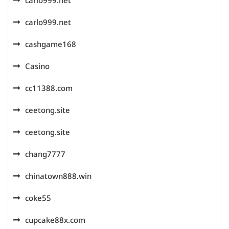
carlo999.net
cashgame168
Casino
cc11388.com
ceetong.site
ceetong.site
chang7777
chinatown888.win
coke55
cupcake88x.com