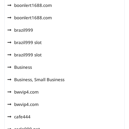
boonlert1688.com
boonlert1688.com
brazil999
brazil999 slot
brazil999 slot
Business
Business, Small Business
bwvip4.com
bwvip4.com
cafe444
carlo999.net