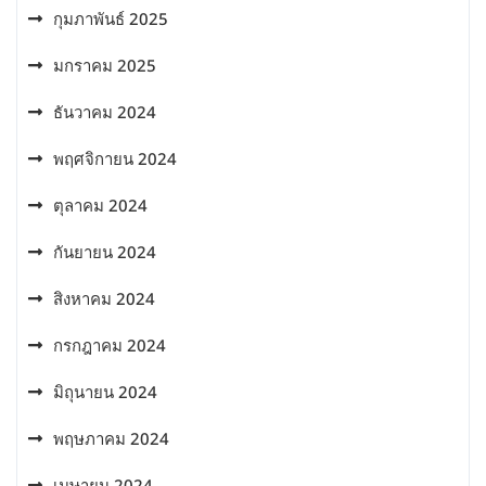
กุมภาพันธ์ 2025
มกราคม 2025
ธันวาคม 2024
พฤศจิกายน 2024
ตุลาคม 2024
กันยายน 2024
สิงหาคม 2024
กรกฎาคม 2024
มิถุนายน 2024
พฤษภาคม 2024
เมษายน 2024