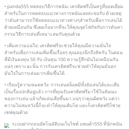
• panda555 ทดสอบวิธีการพนัน: เครดิตฟรีเป็นครูที่ยอดเยี่ยม
สำหรับในการทดสอบแนวทางการพนันเลยล่ะขอรับ ด้วยเหตุ
ว่ามันสามารถใช้ทดสอบแนวทางต่างๆสำหรับเพื่อการเล่นได้
ด้วยเหมือนกัน ซึ่งผมก็อยากที่จะให้คุณจุดโฟกัสกับการค้นหา
กรรมวิธีการเล่นที่เหมาะสมกับคุณด้วย
• เพิ่มความแน่ใจ: เครดิตฟรีจะช่วยให้คุณมีความมั่นใจ
สำหรับเพื่อการเล่นเพิ่มขึ้นเรื่อยๆ คุณลองนึกถึงสิครับ ในตอน
ที่มีเงินลงทุน 50 กับ เงินทุน 100 ความรู้สึกมันไม่เหมือนกัน
แน่ๆ เพราะฉะนั้น การรับเครดิตฟรีจะช่วยทำให้คุณมั่นอก
มั่นใจในการเล่นมากเพิ่มขึ้นได้
• เรียนรู้ความหมดหวัง: การเล่นสล็อตมีทั้งยังเล่นได้และเสีย
เป็นเรื่องปกติอยู่แล้ว การที่คุณรับเครดิตฟรีมาใช้ในลัษณะ
ของการเล่น แล้วเกิดเล่นเสียขึ้นมา แน่ๆว่าคุณผิดหวัง แต่ว่า
ความไม่สมหวังนี้ก็จะทำให้คุณเติบโต และก็เครดิตฟรีก็ช่วย
เซฟคุณด้วย
ระบบฝากถอนอัตโนมัติบนเว็บไซต์ แพนด้า555 ที่นักพนัน