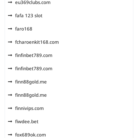
eu369clubs.com
fafa 123 slot
faro168
fcharoenkit168.com
finfinbet789.com
finfinbet789.com
finn88gold.me
finn88gold.me
finnivips.com
fiwdee.bet
fox689ok.com