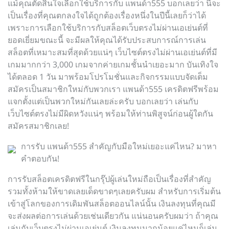
แม้คุณตัดสินใจเลือกใช้บริการกับ แพนด้า555 บอกเลยว่า นี่จะ
เป็นเรื่องที่คุณตกลงใจได้ถูกต้องเรื่องหนึ่งในปีนี้เลยก็ว่าได้
เพราะการเลือกใช้บริการกับสล็อตเว็บตรงไม่ผ่านเอเย่นต์ที่
ยอดเยี่ยมขณะนี้ จะมีผลให้คุณได้รับประสบการณ์การเล่น
สล็อตที่เหมาะสมที่สุดด้วยแน่ๆ เว็บไซต์ตรงไม่ผ่านเอเย่นต์ที่มี
เกมมากกว่า 3,000 เกมจากค่ายเกมชั้นนำเยอะมาก บันเทิงใจ
ได้ตลอด 1 วัน มาพร้อมโปรโมชั่นและกิจกรรมแบบจัดเต็ม
สมัครเป็นสมาชิกใหม่กับพวกเรา แพนด้า555 เครดิตฟรีพร้อม
แจกตั้งแต่เป็นพวกใหม่กันเลยล่ะครับ บอกเลยว่า เล่นกับ
เว็บไซต์ตรงไม่มีผิดหวังแน่ๆ พร้อมให้ท่านพิสูจน์ก่อนผู้ใดกัน
สมัครสมาชิกเลย!
การรับ แพนด้า555 สำคัญกับมือใหม่เยอะแค่ไหน? มาหา
คำตอบกัน!
การรับสล็อตเครดิตฟรีในกรุ๊ปผู้เล่นใหม่ถือเป็นเรื่องที่สำคัญ
รวมทั้งห้ามให้ขาดเลยเด็ดขาดๆเลยครับผม สำหรับการเริ่มต้น
เข้าสู่โลกของการเดิมพันสล็อตออนไลน์นั้น เงินลงทุนที่คุณมี
จะส่งผลต่อการเล่นด้วยเช่นเดียวกัน แน่นอนครับผมว่า ถ้าคุณ
เล่นกับเว็บตรงไม่ผ่านเอเย่นต์ เงินลงทุนมากน้อยแค่ไหนก็เล่น