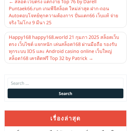
แนะแนว
สล็อต เว็บตรง แตกง่าย Top 76 by Darell
Puntaek66.run เกมพีจีสล็อต ใหม่ล่าสุด ฝาก-ถอน
เรื่อง
Autoตอบโจทย์ทุกความต้องการ ปั่นแตก66 เว็บแท้ จ่าย
จริง ไม่โกง 9 มีนา 25
Happy168 happy168.world 21 กุมภา 2025 สล็อตเว็บ
ตรง เว็บไซต์ แจกหนัก เล่นสล็อต168 ผ่านมือถือ รองรับ
ทุกระบบ IOS และ Android casino online เว็บใหญ่
สล็อต168 เครดิตฟรี Top 32 by Patrick
เรื่องล่าสุด