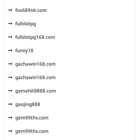
fox689ok.com
fullslotpg
fullslotpg168.com
funny18
gachawin168.com
gachawin168.com
gamehit8888.com
gaojing888
gem99ths.com
gem99ths.com