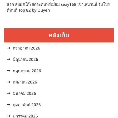
แรก สัมผัสโต๊ะสดระดับพรีเมียม sexy168 เข้าเล่นวันนี้ รับโปร
ดีทันที Top 82 by Quyen
คลังเก็บ
กรกฎาคม 2026
มิถุนายน 2026
พฤษภาคม 2026
เมษายน 2026
มีนาคม 2026
กุมภาพันธ์ 2026
มกราคม 2026