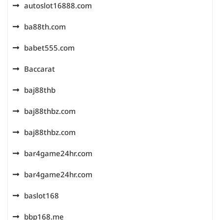
autoslot16888.com
ba88th.com
babet555.com
Baccarat
baj88thb
baj88thbz.com
baj88thbz.com
bar4game24hr.com
bar4game24hr.com
baslot168
bbp168.me