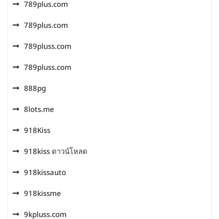
789plus.com
789plus.com
789pluss.com
789pluss.com
888pg
8lots.me
918Kiss
918kiss ดาวน์โหลด
918kissauto
918kissme
9kpluss.com