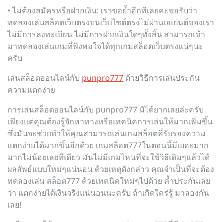
• ไม่ต้องสมัครหรือฝากเงิน: เราขอย้ำอีกทีเลยคะขอรับว่า
ทดลองเล่นสล็อตเว็บตรงบนเว็บไซต์ตรงไม่ผ่านเอเย่นต์ของเรา
ไม่มีการลงทะเบียน ไม่มีการฝากเงินใดๆทั้งสิ้น สามารถเข้า
มาทดลองเล่นเกมที่พึงพอใจได้ทุกเกมสล็อตเว็บตรงแน่ๆนะ
ครับ
เล่นสล็อตออนไลน์กับ
punpro777
ด้วยวิธีการเล่นประกัน
ความแตกง่าย
การเล่นสล็อตออนไลน์กับ punpro777 มิได้ยากเลยล่ะครับ
เพียงแต่คุณต้องรู้จักหาทางหรือเทคนิคการเล่นให้มากเพิ่มขึ้น
ซึ่งมันจะช่วยทำให้คุณสามารถเล่นเกมสล็อตที่รับรองความ
แตกง่ายได้มากขึ้นอีกด้วย เกมสล็อต777ในตอนนี้มีเยอะมาก
มากไม่น้อยเลยทีเดียว มันไม่มีเกมไหนที่จะใช้วิธีเดิมๆแล้วได้
ผลลัพธ์แบบใหม่ๆแน่นอน ด้วยเหตุดังกล่าว คุณจำเป็นที่จะต้อง
ทดลองเล่น สล็อต777 ด้วยเทคนิคใหม่ๆไปด้วย ค้ำประกันเลย
ว่า แตกง่ายได้เงินจริงแน่นอนนะครับ ถ้าเกิดใคร่รู้ มาลองกัน
เลย!