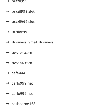
brazil999
brazil999 slot
brazil999 slot
Business
Business, Small Business
bwvip4.com
bwvip4.com
cafe444
carlo999.net
carlo999.net
cashgame168