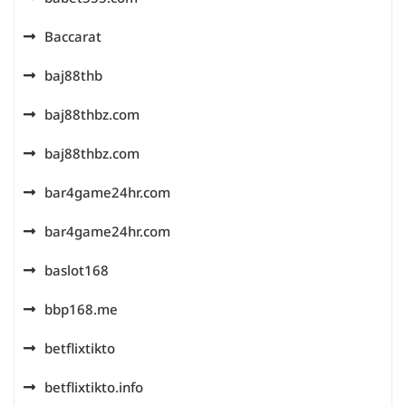
Baccarat
baj88thb
baj88thbz.com
baj88thbz.com
bar4game24hr.com
bar4game24hr.com
baslot168
bbp168.me
betflixtikto
betflixtikto.info