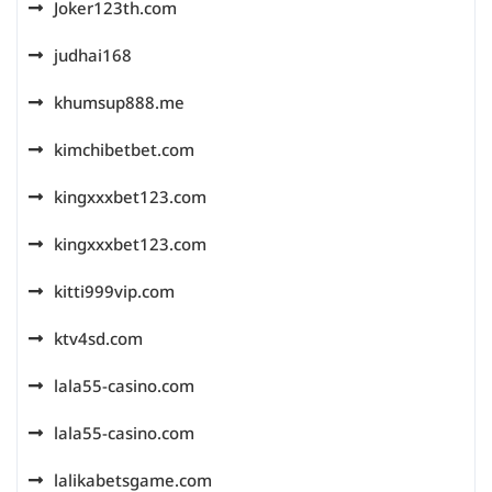
Joker123th.com
judhai168
khumsup888.me
kimchibetbet.com
kingxxxbet123.com
kingxxxbet123.com
kitti999vip.com
ktv4sd.com
lala55-casino.com
lala55-casino.com
lalikabetsgame.com