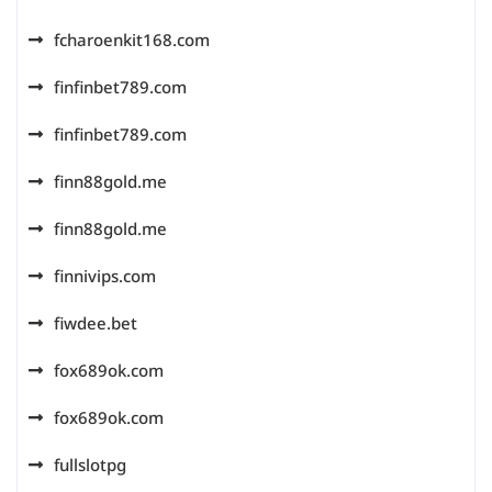
fcharoenkit168.com
finfinbet789.com
finfinbet789.com
finn88gold.me
finn88gold.me
finnivips.com
fiwdee.bet
fox689ok.com
fox689ok.com
fullslotpg