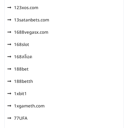
123xos.com
13satanbets.com
1688vegasx.com
168slot
168สล็อต
188bet
188betth
1xbit1
1xgameth.com
77UFA