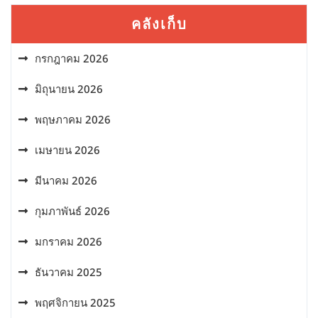
คลังเก็บ
กรกฎาคม 2026
มิถุนายน 2026
พฤษภาคม 2026
เมษายน 2026
มีนาคม 2026
กุมภาพันธ์ 2026
มกราคม 2026
ธันวาคม 2025
พฤศจิกายน 2025