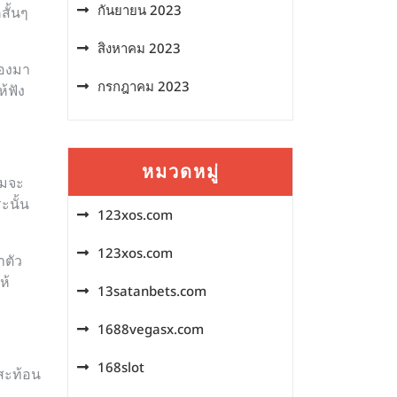
กันยายน 2023
สั้นๆ
สิงหาคม 2023
เองมา
กรกฎาคม 2023
้ฟัง
หมวดหมู่
ผมจะ
ะนั้น
123xos.com
123xos.com
าตัว
ห้
13satanbets.com
1688vegasx.com
168slot
นสะท้อน