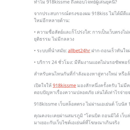
ทำไม 918kissme ถึงตอบโจทย์ผู้เล่นยุคนี้?
จากประสบการณ์ตรงของผม 918kiss ไม่ได้มีดีแค่
ใหม่อีกหลายด้าน:
• ความซื่อสัตย์และก็โปร่งใส: การเป็นเว็บตรงไม่ผ
ยุติธรรม ไม่มีกลลวง
• ระบบที่นำสมัย:
allbet24hr
ฝาก-ถอนเร็วทันใจผ
• บริการ 24 ชั่วโมง: มีทีมงานแอดไม่นรอซัพ
สำหรับคนไหนกันที่กำลังมองหาลู่ทางใหม่ หรือล้
เปิดใจให้
918kissme
มองสักหนึ่งครั้งครับ ไม่ม
ตอบปัญหาเรื่องความปลอดภัย เล่นได้เท่าไรจ่าย
918kissme เว็บสล็อตตรง ไม่ผ่านเอเย่นต์ โบนัส
คุณคงจะเคยผ่านสมรภูมิ “โดนบิด ถอนมิได้ เว็บล่ม
มาเยอะกับเว็บไซต์เอเย่นต์ที่โฆษณาเกินจริง