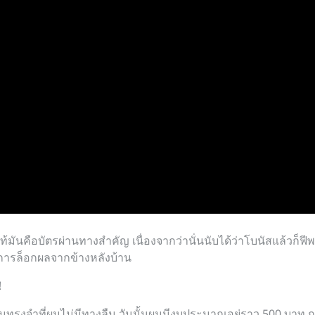
มันคือบัตรผ่านทางสำคัญ เนื่องจากว่านั่นนับได้ว่าโบนัสแล้วก็ฟีพ
การล็อกผลจากข้างหลังบ้าน
!
มทรงจำที่ผมไม่มีทางลืม วันนั้นผมมีงบประมาณอยู่ราว 500 บาท ก