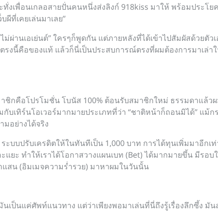
ั่งเพื่อนเกลอสายปั่นคนหนึ่งส่งลิงก์ 918kiss มาให้ พร้อมประโยค
็บผีที่เคยเล่นมาเลย”
ม่ผ่านเอเย่นต์” ใครๆก็พูดกัน แต่ภายหลังที่ได้เข้าไปสัมผัสด้วยตัว
า ตรงนี้คือของแท้ แล้วก็นี่เป็นประสบการณ์ตรงที่ผมต้องการมาเล่าให
สมาชิกคือโปรโมชั่น โบนัส 100% ต้อนรับสมาชิกใหม่ ธรรมดาแล้ว
เทิร์นโอเวอร์มากมายประเภทที่ว่า “ชาติหน้าก็ถอนมิได้” แม้กร
ตามอย่างได้จริง
ระบบปรับเครดิตให้ในทันทีเป็น 1,000 บาท การได้ทุนเพิ่มมาอีกเท่
ะแยะ ทำให้เราได้โอกาสวางแผนเบท (Bet) ได้มากมายขึ้น มีรอบใ
นห้าแสน (อิมเมจความร่ำรวย) มาหาผมในวันนั้น
นเป็นแค่ศัพท์แนวทาง แต่ว่าเพียงพอมาเล่นที่นี่ถึงรู้เรื่องลึกซึ้ง มั