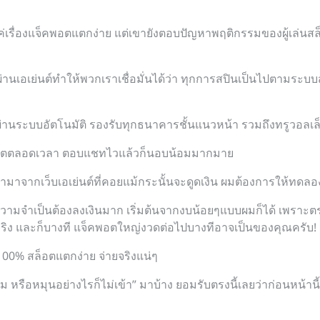
เรื่องแจ็คพอตแตกง่าย แต่เขายังตอบปัญหาพฤติกรรมของผู้เล่นสล
่านเอเย่นต์ทำให้พวกเราเชื่อมั่นได้ว่า ทุกการสปินเป็นไปตามระบบสุ
่านระบบอัตโนมัติ รองรับทุกธนาคารชั้นแนวหน้า รวมถึงทรูวอลเล
พอร์ตตลอดเวลา ตอบแชทไวแล้วก็นอบน้อมมากมาย
ามาจากเว็บเอเย่นต์ที่คอยแม้กระนั้นจะดูดเงิน ผมต้องการให้ทดลอ
ีความจำเป็นต้องลงเงินมาก เริ่มต้นจากงบน้อยๆแบบผมก็ได้ เพราะตร
จริง และก็บางที แจ็คพอตใหญ่งวดต่อไปบางทีอาจเป็นของคุณครับ!
 100% สล็อตแตกง่าย จ่ายจริงแน่ๆ
 หรือหมุนอย่างไรก็ไม่เข้า” มาบ้าง ยอมรับตรงนี้เลยว่าก่อนหน้านี