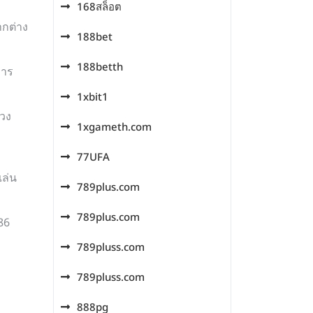
168สล็อต
ากต่าง
188bet
188betth
การ
1xbit1
่วง
1xgameth.com
77UFA
เล่น
789plus.com
789plus.com
86
789pluss.com
789pluss.com
888pg