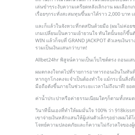
เล่นขำๆระงับความเครียดหลังเลิกงาน ผมเลือกเกม
เรื่อยๆกระทั่งสะสมทุนขึ้นมาได้ราว 2,000 บาท เล
และก็แล้วในจังหวะที่กดสปินด้วยมือ (ผมไม่ค่อย
เกมเปลี่ยนเป็นความเย้ายวนใจ ทันใดนั้นจอก็ข
WIN แล้วก็จบที่ GRAND JACKPOT ตัวเลขเงินรา
รวมเป็นเงินแสนกว่าบาท!
Allbet24hr พิสูจน์ความเป็นเว็บไซต์ตรง ถอนแสน
ผมตกลงใจกดไปที่รายการอาหารถอนเงินในทันที มื
หากถูกโกงคงจะจำเป็นต้องทำใจ แม้กระนั้นสิ่งที่
มือถือดังขึ้นภายในช่วงระยะเวลาไม่ถึงนาที! ยอ
ค่าน้ำประปาหรือค่าธรรมเนียมใดๆก็ตามทั้งหมดท
วินาทีนั้นเองที่ทำให้ผมมั่นใจ 100% ว่า 918kiss
เขาจ่ายเงินหลักแสนให้ผู้เล่นตัวเล็กๆอย่างผมได้โ
โจทย์ความปลอดภัยและก็ความไม่กังวลใจของผู้เล